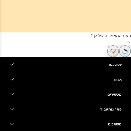
האם המאמר הועיל לך?
עסק קטן
מחירים
ארגון
יישום Webex
Webex Suite
מכשירים
Meetings
Calling
אוזניות
Calling
פתרונות עבור
Meetings
מצלמות
חינוך
העברת הודעות
העברת הודעות
משאבים
סדרת Desk
שירותי בריאות