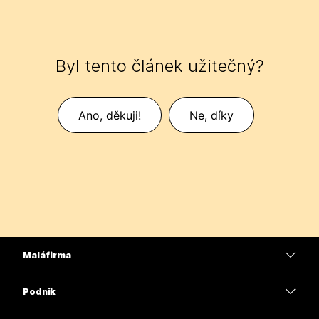
Byl tento článek užitečný?
Ano, děkuji!
Ne, díky
Malá firma
Ceny
Podnik
Aplikace Webex
Webex Suite