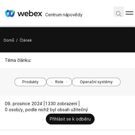
Centrum nápovědy
Domů
/
Článek
Téma článku:
Produkty
Role
Operační systémy
09. prosince 2024 |
1330 zobrazení |
0 osob/y, podle nichž byl obsah užitečný
Přihlásit se k odběru