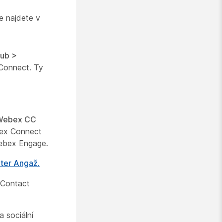
e najdete v
Hub >
Connect. Ty
Webex CC
bex Connect
Webex Engage.
ter Angaž.
x Contact
a sociální