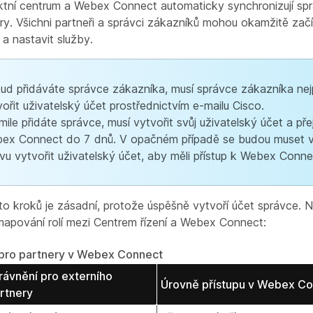
tní centrum a Webex Connect automaticky synchronizují spr
ry. Všichni partneři a správci zákazníků mohou okamžitě začí
 nastavit služby.
ud přidáváte správce zákazníka, musí správce zákazníka nej
vořit uživatelský účet prostřednictvím e-mailu Cisco.
ile přidáte správce, musí vytvořit svůj uživatelský účet a přej
ex Connect do 7 dnů. V opačném případě se budou muset vr
vu vytvořit uživatelský účet, aby měli přístup k Webex Conne
o kroků je zásadní, protože úspěšně vytvoří účet správce. Ná
 mapování rolí mezi Centrem řízení a Webex Connect:
i pro partnery v Webex Connect
rávnění pro externího
Úrovně přístupu v Webex C
rtnery