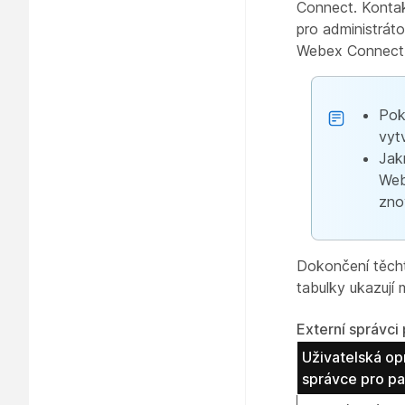
Connect. Kontak
pro administráto
Webex Connect a
Pok
vyt
Jakm
Web
zno
Dokončení těcht
tabulky ukazují
Externí správc
Uživatelská op
správce pro pa