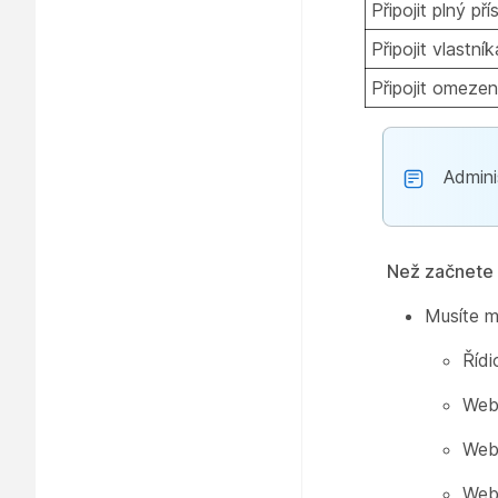
Připojit plný pří
Připojit vlastní
Připojit omezen
Admini
Než začnete
Musíte mí
Řídi
Web
Web
Web