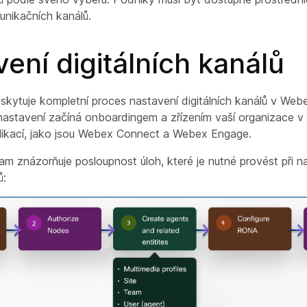
unikačních kanálů.
ení digitálních kanálů
skytuje kompletní proces nastavení digitálních kanálů v We
nastavení začíná onboardingem a zřízením vaší organizace v C
plikací, jako jsou Webex Connect a Webex Engage.
ram znázorňuje posloupnost úloh, které je nutné provést při n
ů: