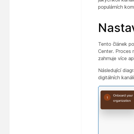
populárních kom
Nastav
Tento článek po
Center. Proces 
zahrnuje více a
Následující diag
digitálních kanál