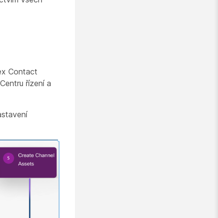
bex Contact
entru řízení a
astavení