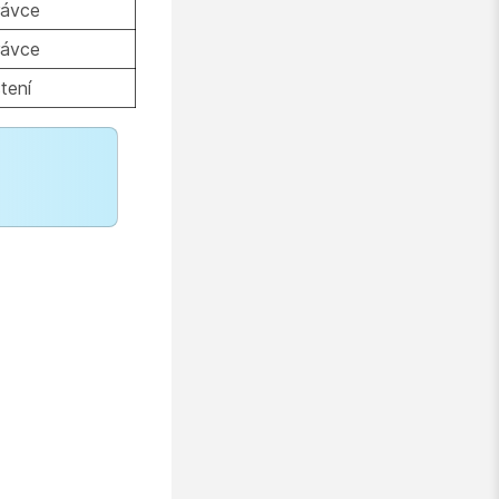
rávce
rávce
tení