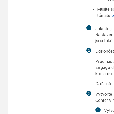
Musíte s
tématu
p
1
Jakmile j
Nastavení
jsou také
2
Dokončete
Před nast
Engage
d
komunikov
Další inf
3
Vytvořte 
Center v n
Vytvá