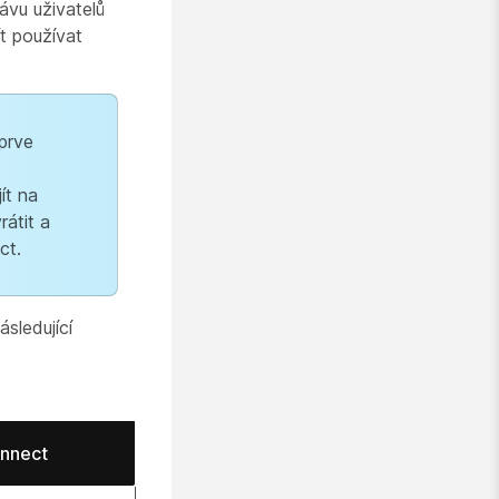
ávu uživatelů
t používat
prve
ít na
átit a
ct.
sledující
onnect