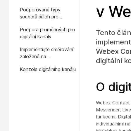
v We
Podporované typy
souborů příloh pro
digitální kanály
Podpora proměnných pro
Tento člán
digitální kanály
implementu
Implementujte směrování
Webex Con
založené na
digitální
dovednostech a prioritu
Konzole digitálního kanálu
kontaktů pro digitální
kanály
O digi
Webex Contact C
Messenger, Live
funkcemi. Digitá
individuálními 
jakýchkoli kaná