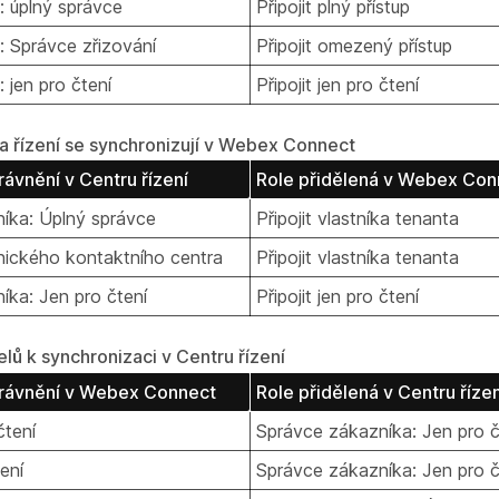
: úplný správce
Připojit plný přístup
: Správce zřizování
Připojit omezený přístup
: jen pro čtení
Připojit jen pro čtení
a řízení se synchronizují v Webex Connect
rávnění v Centru řízení
Role přidělená v Webex Con
íka: Úplný správce
Připojit vlastníka tenanta
ického kontaktního centra
Připojit vlastníka tenanta
íka: Jen pro čtení
Připojit jen pro čtení
elů k synchronizaci v Centru řízení
právnění v Webex Connect
Role přidělená v Centru řízen
čtení
Správce zákazníka: Jen pro č
ení
Správce zákazníka: Jen pro č