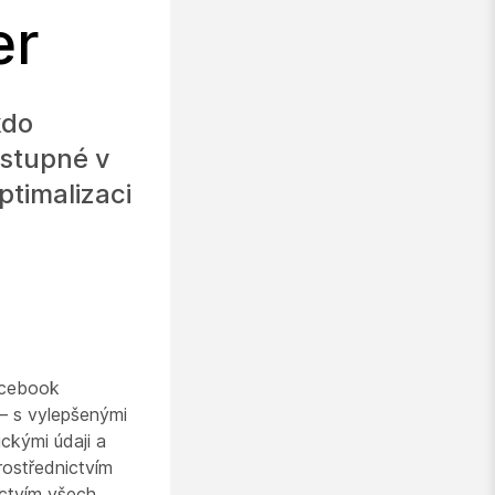
er
kdo
ostupné v
timalizaci
acebook
– s vylepšenými
ickými údaji a
rostřednictvím
ictvím všech