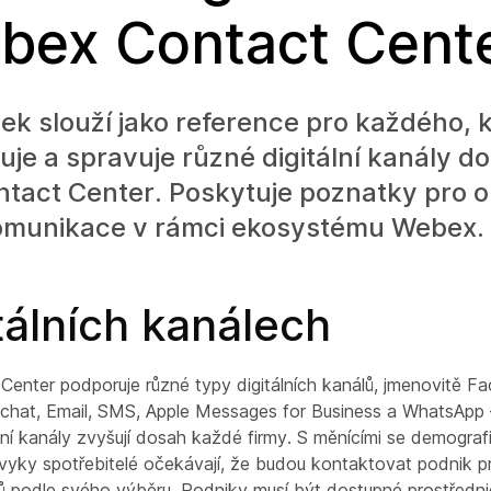
bex Contact Cent
ek slouží jako reference pro každého, 
je a spravuje různé digitální kanály d
tact Center. Poskytuje poznatky pro op
 komunikace v rámci ekosystému Webex.
tálních kanálech
enter podporuje různé typy digitálních kanálů, jmenovitě F
chat, Email, SMS, Apple Messages for Business a WhatsApp 
lní kanály zvyšují dosah každé firmy. S měnícími se demograf
návyky spotřebitelé očekávají, že budou kontaktovat podnik p
lů podle svého výběru. Podniky musí být dostupné prostředn