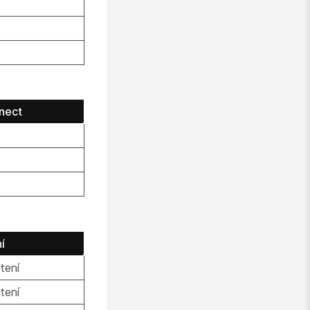
nect
í
tení
tení