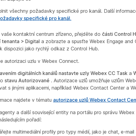
plnit všechny požadavky specifické pro kanál. Další informac
ožadavky specifické pro kanál.
e vaše kontaktní centrum zřízeno, přejděte do
části Control 
 tenanta > Digital
a zobrazte a spusťte Webex Engage and 
 k dispozici jako rychlý odkaz z Control Hub.
 autorizaci uzlu v Webex Connect.
avením digitálních kanálů nastavte uzly Webex CC Task
a
o
stavu Autorizované
. Autorizace uzlů umožňuje uzlům We
at s jinými aplikacemi, například Webex Contact Center a 
ormace najdete v tématu
autorizace uzlů Webex Contact Cen
agenty a další související entity na portálu pro správu Webe
ásledujícím pořadí:
řejte multimediální profily pro typy médií, jako je chat, e-mail 