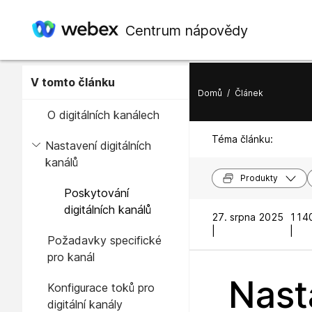
Centrum nápovědy
V tomto článku
Domů
/
Článek
O digitálních kanálech
Téma článku:
Nastavení digitálních
kanálů
Produkty
Poskytování
digitálních kanálů
27. srpna 2025
1140
|
|
Požadavky specifické
pro kanál
Nast
Konfigurace toků pro
digitální kanály