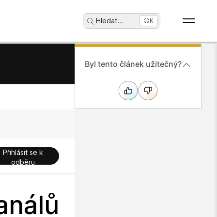
Hledat
...
⌘K
Byl tento článek užitečný?
Přihlásit se k
odběru
análů