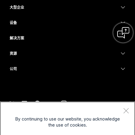
定价
大型企业
Webex 应用程序
Webex Suite
设备
Meetings
Calling
头戴式耳机
Calling
解决方案
Meetings
摄像头
教育
消息传递
消息传递
资源
Desk 系列
医疗保健
屏幕共享
下载
Slido
Room 系列
公司
政府
加入测试会议
Webinars
Cisco
Board 系列
财务
在线课程
Events
联系技术支持
Phone 系列
体育与娱乐
集成
Contact Center
联系销售
配件
一线员工
辅助功能
CPaaS
条款和条件
Webex Blog
By continuing to use our website, you acknowledge
非营利组织
隐私权声明
包容性
安全性
the use of cookies.
Webex 思想领导力
Cookie
新兴公司
直播和点播网络研讨会