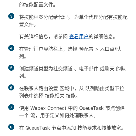
的技能配置文件。
3
将技能档案分配给代理。 为单个代理分配有技能配
置文件。
有关详细信息，请参阅
查看用户
的详细信息。
4
在管理门户导航栏上，选择
预配置
>
入口点/队
列
。
5
创建频道类型为社交频道
、
电子邮件
或
聊天
的
队
列。
6
在联系人路由设置
区域中，从
队列路由类型
下拉
列表中选择
技能相关
技能。
7
使用 Webex Connect 中的 QueueTask
节点创建
一个
流，用于定义如何处理联系人。
8
在 QueueTask
节点中添加
技能要求和技能放宽。