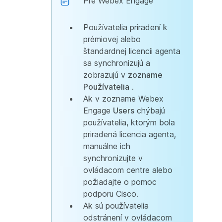
Pre Webex Engage
Používatelia priradení k
prémiovej alebo
štandardnej licencii agenta
sa synchronizujú a
zobrazujú v
zozname
Používatelia
.
Ak v zozname Webex
Engage
Users
chýbajú
používatelia, ktorým bola
priradená licencia agenta,
manuálne ich
synchronizujte v
ovládacom centre alebo
požiadajte o pomoc
podporu Cisco.
Ak sú používatelia
odstránení v ovládacom