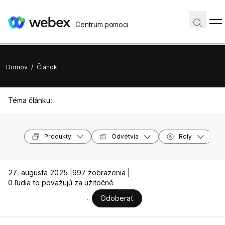
Centrum pomoci
Domov
/
Článok
Téma článku:
Produkty
Odvetvia
Roly
27. augusta 2025 |
997 zobrazenia |
0 ľudia to považujú za užitočné
Odoberať