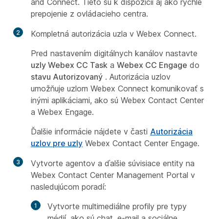
and Connect. Tieto sú k dispozícii aj ako rýchle
prepojenie z ovládacieho centra.
2
Kompletná autorizácia uzla v Webex Connect.
Pred nastavením digitálnych kanálov nastavte
uzly Webex CC Task
a
Webex CC Engage
do
stavu Autorizovaný
. Autorizácia uzlov
umožňuje uzlom Webex Connect komunikovať s
inými aplikáciami, ako sú Webex Contact Center
a Webex Engage.
Ďalšie informácie nájdete v časti
Autorizácia
uzlov pre uzly
Webex Contact Center Engage.
3
Vytvorte agentov a ďalšie súvisiace entity na
Webex Contact Center Management Portal v
nasledujúcom poradí:
Vytvorte multimediálne profily pre typy
médií, ako sú chat, e-mail a sociálne