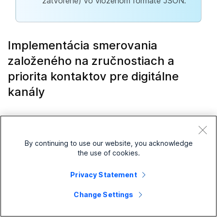
zatvorené) vo vloženom formáte JSON.
Implementácia smerovania
založeného na zručnostiach a
priorita kontaktov pre digitálne
kanály
Smerovanie založené na zručnostiach zodpovedá
potrebám kontaktov s agentmi, ktorí majú zručnosti na
to, aby tieto potreby čo najlepšie uspokojili. Po príchode
By continuing to use our website, you acknowledge
the use of cookies.
kontaktu sú zaradení do podskupín, ktoré môžu byť
smerované iba agentom, ktorí majú požadovaný súbor
Privacy Statement
zručností, ako je jazyková plynulosť alebo znalosť
produktu.
Change Settings
Požiadavky na zručnosti sú priradené uzlu QueueTask v