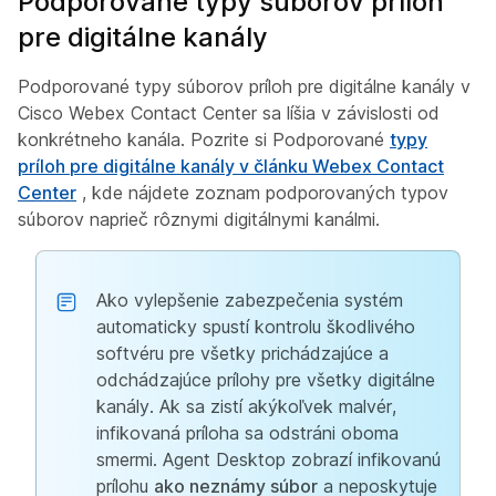
Podporované typy súborov príloh
pre digitálne kanály
Podporované typy súborov príloh pre digitálne kanály v
Cisco Webex Contact Center sa líšia v závislosti od
konkrétneho kanála. Pozrite si Podporované
typy
príloh pre digitálne kanály v článku Webex Contact
Center
, kde nájdete zoznam podporovaných typov
súborov naprieč rôznymi digitálnymi kanálmi.
Ako vylepšenie zabezpečenia systém
automaticky spustí kontrolu škodlivého
softvéru pre všetky prichádzajúce a
odchádzajúce prílohy pre všetky digitálne
kanály. Ak sa zistí akýkoľvek malvér,
infikovaná príloha sa odstráni oboma
smermi. Agent Desktop zobrazí infikovanú
prílohu
ako neznámy súbor
a neposkytuje