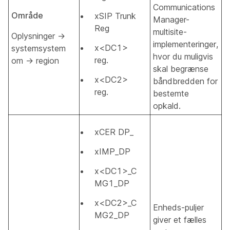
Communications
Område
xSIP Trunk
Manager-
Reg
multisite-
Oplysninger →
implementeringer,
x<DC1>
systemsystem
hvor du muligvis
reg.
om → region
skal begrænse
x<DC2>
båndbredden for
reg.
bestemte
opkald.
xCER DP_
xIMP_DP
x<DC1>_C
MG1_DP
x<DC2>_C
Enheds-puljer
MG2_DP
giver et fælles