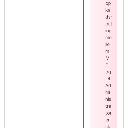
op
kal
dsr
out
ing
me
lle
m
M
T
og
DI.
Ad
mi
nis
tra
tor
en
sk