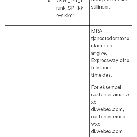
xBxC_MT_T
stillinger.
runk_SP_Ikk
e-sikker
MRA-
tjenestedomæne
r lader dig
angive,
Expressway dine
telefoner
tilmeldes.
For eksempel
customer.amer.w
xc-
di.webex.com,
customer.emea.
wxc-
di.webex.com