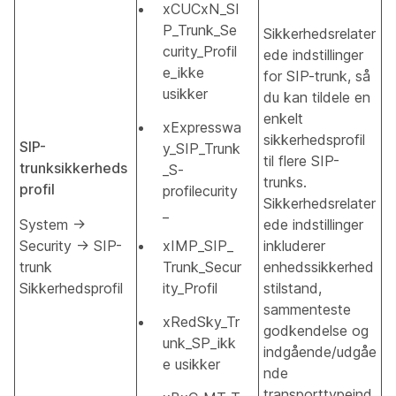
xCUCxN_SI
P_Trunk_Se
Sikkerhedsrelater
curity_Profil
ede indstillinger
e_ikke
for SIP-trunk, så
usikker
du kan tildele en
enkelt
xExpresswa
sikkerhedsprofil
SIP-
y_SIP_Trunk
til flere SIP-
trunksikkerheds
_S-
trunks.
profil
profilecurity
Sikkerhedsrelater
_
System →
ede indstillinger
Security → SIP-
xIMP_SIP_
inkluderer
trunk
Trunk_Secur
enhedssikkerhed
Sikkerhedsprofil
ity_Profil
stilstand,
sammenteste
xRedSky_Tr
godkendelse og
unk_SP_ikk
indgående/udgåe
e usikker
nde
transporttypeind