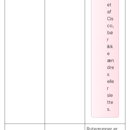
et
af
Cis
co,
bø
r
ikk
e
æn
dre
s
elle
r
sle
tte
s.
Rutegrupper er