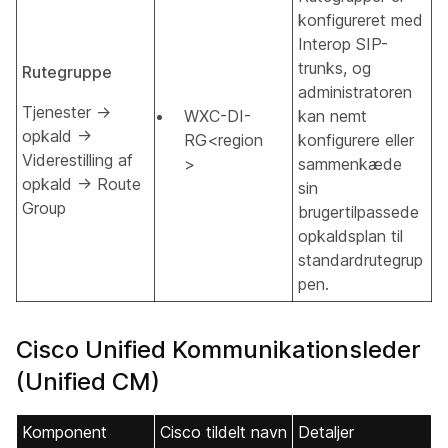
konfigureret med
Interop SIP-
trunks, og
Rutegruppe
administratoren
Tjenester →
WXC-DI-
kan nemt
opkald →
RG<region
konfigurere eller
Viderestilling af
>
sammenkæde
opkald → Route
sin
Group
brugertilpassede
opkaldsplan til
standardrutegrup
pen.
Cisco Unified Kommunikationsleder
(Unified CM)
Komponent
Cisco tildelt navn
Detaljer