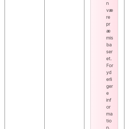
n
væ
re
pr
æ
mis
ba
ser
et.
For
yd
erli
ger
e
inf
or
ma
tio
n,