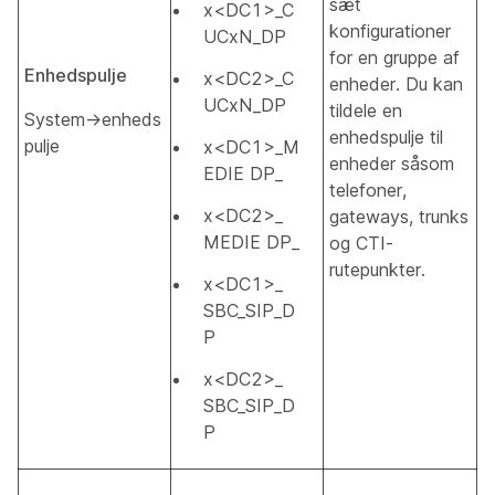
sæt
x<DC1>_C
konfigurationer
UCxN_DP
for en gruppe af
Enhedspulje
x<DC2>_C
enheder. Du kan
UCxN_DP
tildele en
System→enheds
enhedspulje til
pulje
x<DC1>_M
enheder såsom
EDIE DP_
telefoner,
x<DC2>_
gateways, trunks
MEDIE DP_
og CTI-
rutepunkter.
x<DC1>_
SBC_SIP_D
P
x<DC2>_
SBC_SIP_D
P