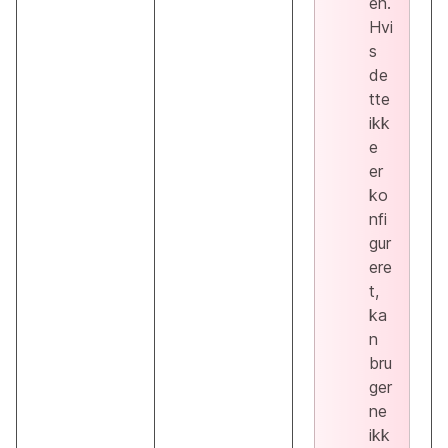
en.
Hvi
s
de
tte
ikk
e
er
ko
nfi
gur
ere
t,
ka
n
bru
ger
ne
ikk