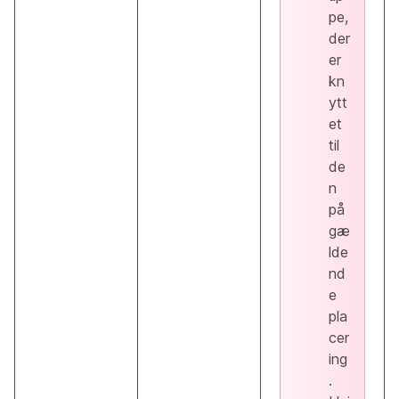
pe,
der
er
kn
ytt
et
til
de
n
på
gæ
lde
nd
e
pla
cer
ing
.