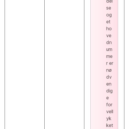
del
se
og
et
ho
ve
dn
um
me
r er
nø
dv
en
dig
e
for
vell
yk
ket