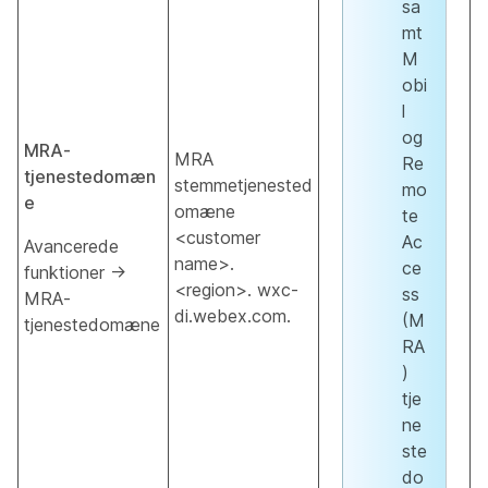
sa
mt
M
obi
l
og
MRA-
MRA
Re
tjenestedomæn
stemmetjenested
mo
e
omæne
te
<customer
Ac
Avancerede
name>.
ce
funktioner →
<region>. wxc-
ss
MRA-
di.webex.com.
(M
tjenestedomæne
RA
)
tje
ne
ste
do