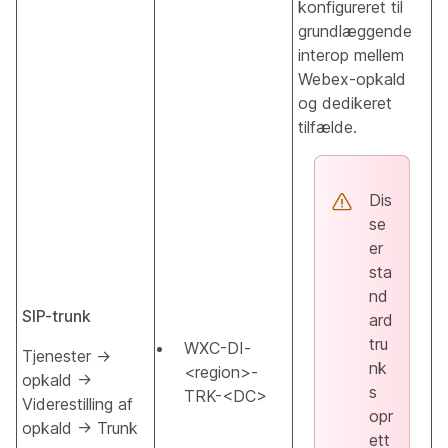
konfigureret til
grundlæggende
interop mellem
Webex-opkald
og dedikeret
tilfælde.
Dis
se
er
sta
nd
SIP-trunk
ard
tru
WXC-DI-
Tjenester →
nk
<region>-
opkald →
s
TRK-<DC>
Viderestilling af
opr
opkald → Trunk
ett