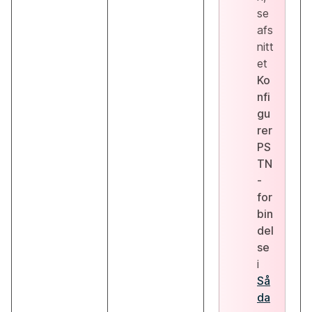
se
afs
nitt
et
Ko
nfi
gu
rer
PS
TN
-
for
bin
del
se
i
Så
da