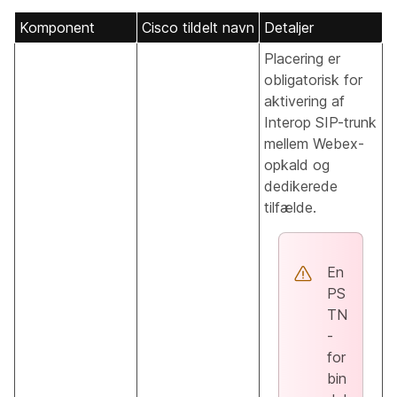
Komponent
Cisco tildelt navn
Detaljer
Placering er
obligatorisk for
aktivering af
Interop SIP-trunk
mellem Webex-
opkald og
dedikerede
tilfælde.
En
PS
TN
-
for
bin