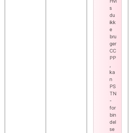
Hvi
s
du
ikk
e
bru
ger
CC
PP
,
ka
n
PS
TN
-
for
bin
del
se