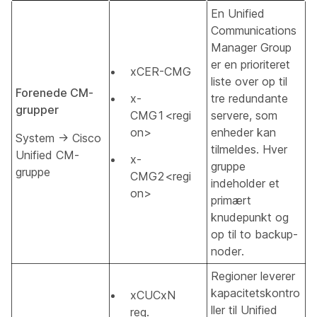
En Unified
Communications
Manager Group
er en prioriteret
xCER-CMG
liste over op til
Forenede CM-
x-
tre redundante
grupper
CMG1<regi
servere, som
on>
enheder kan
System → Cisco
tilmeldes. Hver
Unified CM-
x-
gruppe
gruppe
CMG2<regi
indeholder et
on>
primært
knudepunkt og
op til to backup-
noder.
Regioner leverer
kapacitetskontro
xCUCxN
ller til Unified
reg.