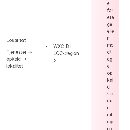
e
for
eta
ge
elle
r
Lokalitet
mo
WXC-DI-
Tjenester →
dt
LOC<region
opkald →
ag
>
lokalitet
e
op
kal
d
via
de
n
rut
egr
up