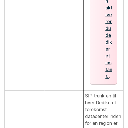
n
akt
ive
rer
du
de
dik
er
et
ins
tan
s
.
SIP trunk en til
hver Dedikeret
forekomst
datacenter inden
for en region er