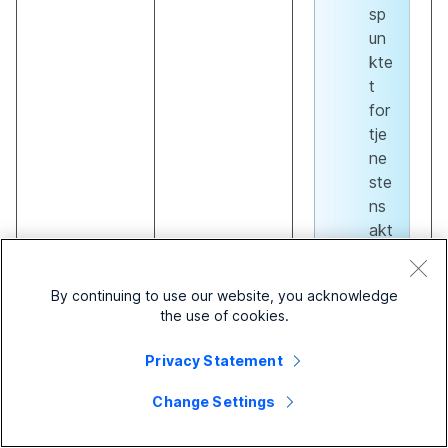
sp
un
kte
t
for
tje
ne
ste
ns
akt
ive
rin
By continuing to use our website, you acknowledge
g.
the use of cookies.
Privacy Statement
Vinduet SIP
Trunk-
Change Settings
konfiguration
indeholder de