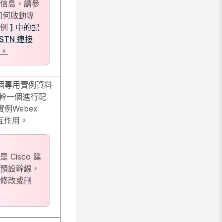
信息，請參
如何啟動專
實例
] 中的配
PSTN 連接
。
個專用實例資料
 主幹一個進行配
例Webex
交互作用。
 Cisco 建
預設幹線，
修改或刪