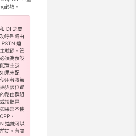
ling必填。
和 DI 之間
功呼叫路由
 PSTN 連
主號碼。管
必須為預設
配置主號
如果未配
使用者將無
過與該位置
的路由群組
或接聽電
如果您不使
CCPP，
TN 連線可以
前提。有關