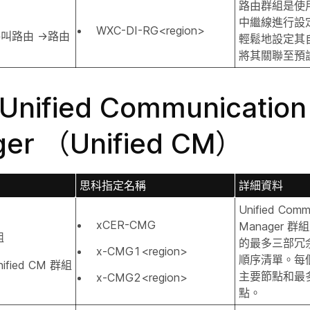
路由群組是使用 I
中繼線進行設
WXC-DI-RG<region>
呼叫路由 →路由
輕鬆地設定其
將其關聯至預
 Unified Communication
er （Unified CM）
思科指定名稱
詳細資料
Unified Comm
xCER-CMG
Manager 
組
的最多三部冗
x-CMG1<region>
順序清單。每
ified CM 群組
主要節點和最
x-CMG2<region>
點。