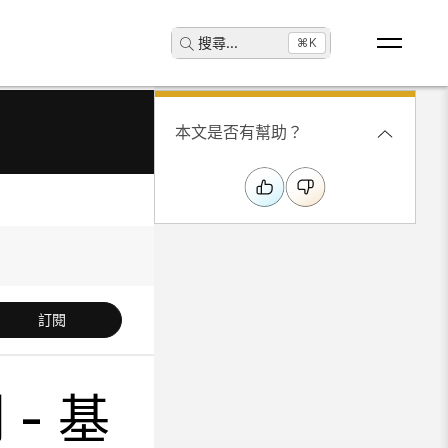
搜尋
...
⌘K
本文是否有幫助？
訂閱
 - 基