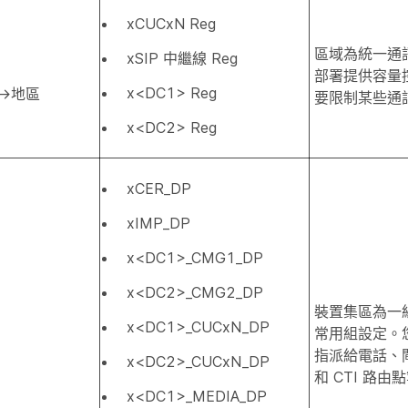
xCUCxN Reg
區域為統一通
xSIP 中繼線 Reg
部署提供容量
x<DC1> Reg
→地區
要限制某些通
x<DC2> Reg
xCER_DP
xIMP_DP
x<DC1>_CMG1_DP
x<DC2>_CMG2_DP
裝置集區為一
x<DC1>_CUCxN_DP
常用組設定。
指派給電話、
x<DC2>_CUCxN_DP
和 CTI 路由
x<DC1>_MEDIA_DP