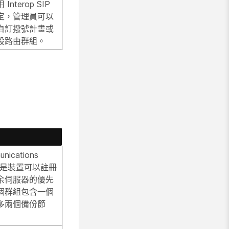
nterop SIP
定，管理員可以
自訂撥號計畫或
設路由群組。
unications
群組是裝置可以註冊
余伺服器的優先
個群組包含一個
多兩個備份節