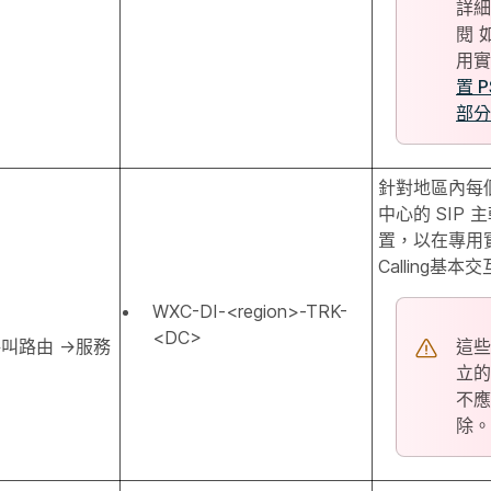
詳細
閱
用
置 
部分
針對地區內每
中心的 SIP
置，以在專用實
Calling基本
WXC-DI-<region>-TRK-
<DC>
呼叫路由 →服務
這些是
立的
不應
除。