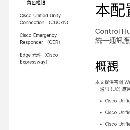
角色權限
本配
Cisco Unified Unity
Connection （CUCxN）
Control
Cisco Emergency
統一通訊應
Responder （CER）
Edge 元件（Cisco
Expressway）
概觀
本文提供有關 W
一通訊 (UC) 
Cisco Unif
Cisco U
Cisco Uni