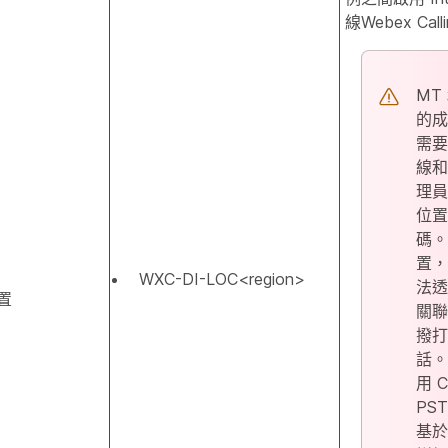
線Webex Cal
MT 
的成
需要
線和
理員
位置
碼。
置，
WXC-DI-LOC<region>
法透
置
關聯
撥打
話。
用 
PS
基於