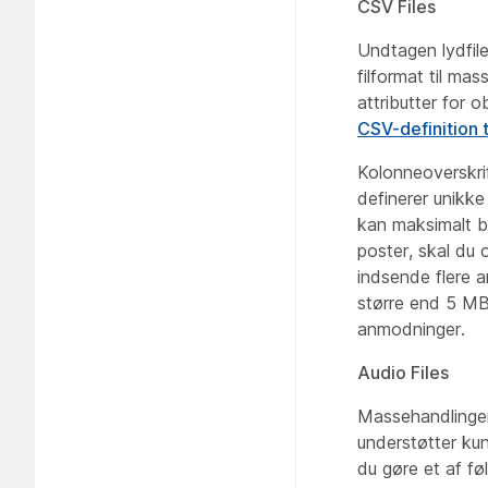
CSV Files
Undtagen lydfil
filformat til ma
attributter for 
CSV-definition 
Kolonneoverskri
definerer unikke
kan maksimalt 
poster, skal du 
indsende flere 
større end 5 MB.
anmodninger.
Audio Files
Massehandlinger 
understøtter kun
du gøre et af fø