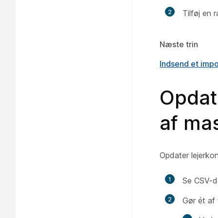
2
Tilføj en 
Næste trin
Indsend et impo
Opdate
af ma
Opdater lejerkon
1
Se CSV-de
2
Gør ét af