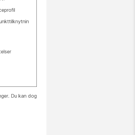
eprofil
nkttilknytnin
telser
nger. Du kan dog