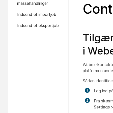
massehandlinger
Cont
Indsend et importjob
Indsend et eksportjob
Tilgæ
i Web
Webex-kontaktce
platformen unde
Sådan identifice
Log ind p
Fra skær
Settings