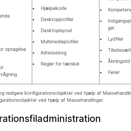
Hjælpekode
Kompetenc
ående
Desktopprofiler
Indgangspu
ger
Desktoplayout
Lydfiler
Multimedieprofiler
or optagelse
Tilsidesæt
Adressebog
Åbningstid
Regler for tærskel
or
Ferier
rvågning
og redigere konfigurationsobjekter ved hjælp af Massehandli
igurationsobjekter ved hjælp af Massehandlinger.
ationsfiladministration