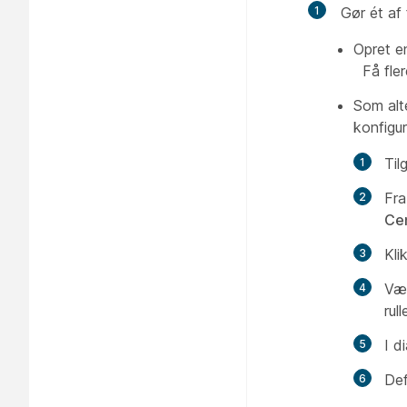
1
Gør ét af
Opret en
Få fler
Som alt
konfigu
Til
Fr
Ce
Kli
Væl
rul
I d
Def