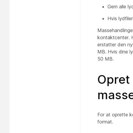
Gem alle ly
Hvis lydfil
Massehandlinger 
kontaktcenter. H
erstatter den ny
MB. Hvis dine ly
50 MB.
Opret 
masse
For at oprette k
format.