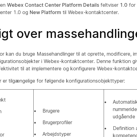
sen
Webex Contact Center Platform Details
feltviser
1.0
for
enter 1.0 og
New Platform
til Webex-kontaktcenter.
igt over massehandling
r kan du bruge Massehandlinger til at oprette, modificere, im
igurationsobjekter i Webex-kontaktcenter. Denne funktion giv
fektivitet til at implementere og konfigurere Webex-kontaktc
er tilgængelige for følgende konfigurationsobjekttyper:
nkt
Automatis
nummeriden
Brugere
n
udgående
Brugerprofiler
Definition 
Arbejdstyper
or
kompeten