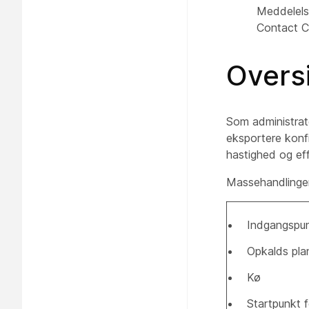
Meddelel
Contact C
Overs
Som administrato
eksportere konf
hastighed og ef
Massehandlinger 
Indgangspu
Opkalds pla
Kø
Startpunkt f