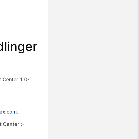
linger
 Center 1.0-
bex.com
.
t Center
>