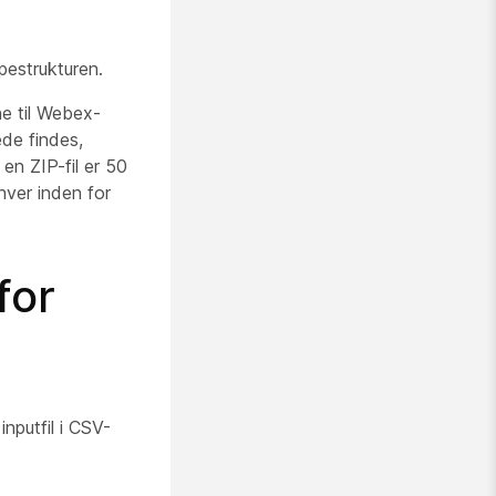
pestrukturen.
ne til Webex-
ede findes,
en ZIP-fil er 50
hver inden for
for
nputfil i CSV-