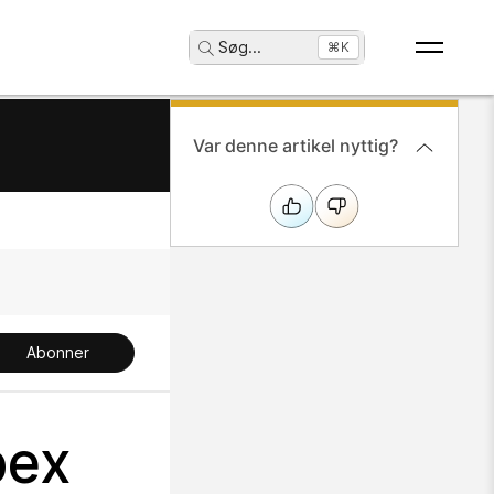
Søg
...
⌘K
Var denne artikel nyttig?
Abonner
bex