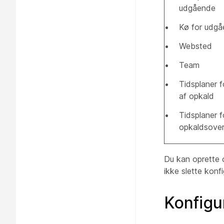
udgående
Kø for udg
Websted
Team
Tidsplaner f
af opkald
Tidsplaner f
opkaldsove
Du kan oprette 
ikke slette konf
Konfigur