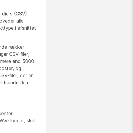
rdiers (CSV)
oveder alle
ttype i afsnittet
ende rækker
ger CSV-filer,
e mere end 5000
poster, og
V-filer, der er
indsende flere
center
 WAV-format, skal