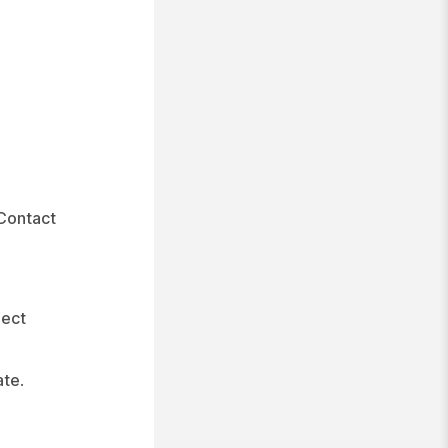
Contact
ject
ate
.