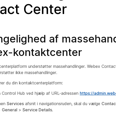
act Center
ngelighed af massehand
ex-kontaktcenter
nterplatform understøtter massehandlinger. Webex Contact
rstøtter ikke massehandlinger.
rer du din kontaktcenterplatform:
å Control Hub ved hjælp af URL-adressen
https://admin.we
men
Services
afsnit i navigationsruden, skal du vælge
Contac
>
General
>
Service Details
.