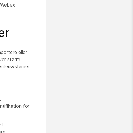
 Webex
er
portere eller
er større
entersystemer.
k
tifikation for
af
cer