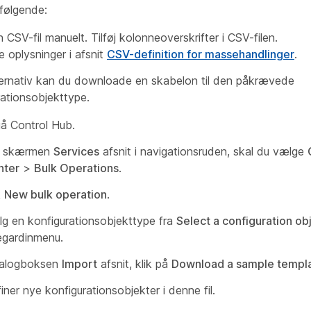
 følgende:
 CSV-fil manuelt. Tilføj kolonneoverskrifter i CSV-filen.
e oplysninger i afsnit
CSV-definition for massehandlinger
.
ernativ kan du downloade en skabelon til den påkrævede
rationsobjekttype.
gå Control Hub.
a skærmen
Services
afsnit i navigationsruden, skal du vælge
nter
>
Bulk Operations
.
k
New bulk operation
.
g en konfigurationsobjekttype fra
Select a configuration ob
legardinmenu.
ialogboksen
Import
afsnit, klik på
Download a sample templ
iner nye konfigurationsobjekter i denne fil.