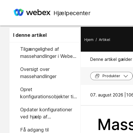
Hjælpecenter
I denne artikel
Hjem
/
Artikel
Tilgængelighed af
massehandlinger i Webex
Denne artikel gælder 
Contact Center
Oversigt over
massehandlinger
Produkter
Opret
07. august 2026 |
106
konfigurationsobjekter til
massehandlinger
Opdater konfigurationer
ved hjælp af
Mass
massehandlinger
Få adgang til