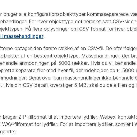
er bruger alle konfigurationsobjekttyper kommaseparerede væ
ssehandlinger. For hver objekttype definerer et sæt CSV-sideh
objekttypen. Få flere oplysninger om CSV-format for hver objek
til massehandlinger
.
fterne optager den første række af en CSV-fil. De efterfølg
 objekter af en bestemt objekttype. Massehandlinger, der bru
behandle anmodningen på 5000 rækker. Hvis du vil behandl
oprette separate filer med hver fil, der indeholder op til 5000 
anmodninger. Derudover kan massehandlinger ikke behandle CS
 Hvis din CSV-datafil overstiger 5 MB, skal du dele filen og 
bruger ZIP-filformat til at importere lydfiler. Webex-kontakt
 WAV-filformat for lydfiler. For at importere lydfiler, som er i
lgende: