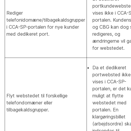
portkundewebst
Rediger
vises ikke i CCA-
telefonidomæne/tilbagekaldsgrupper
portalen. Kunden
i CCA-SP-portalen for nye kunder
og CBG kan dog 
med dedikeret port.
redigeres, og
ændringerne vil g
for webstedet.
Da et dedikeret
portwebsted ikke
vises i CCA-SP-
portalen, er det k
Flyt webstedet til forskellige
muligt at flytte
telefondomæner eller
webstedet med
tilbagekaldsgrupper.
portalen. En
klargøringsbillet
(arbejdsordre) ska
indsendes til