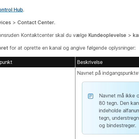
ntrol Hub
.
vices
>
Contact Center
.
ionsruden Kontaktcenter skal du vælge
Kundeoplevelse
>
ka
ret
for at oprette en kanal og angive følgende oplysninger:
punkt
Beskrivelse
Navnet på indgangspunktet
Navnet må ikke o
80 tegn. Den kan
indeholde alfanu
tegn, understreg
og bindestreger.