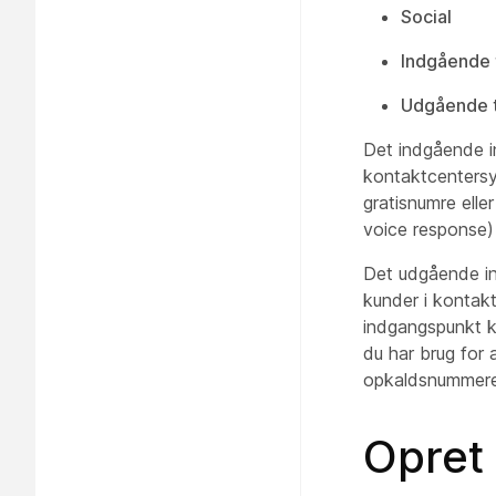
Social
Indgående 
Udgående t
Det indgående i
kontaktcentersys
gratisnumre elle
voice response)
Det udgående in
kunder i kontak
indgangspunkt k
du har brug for 
opkaldsnummeret
Opret