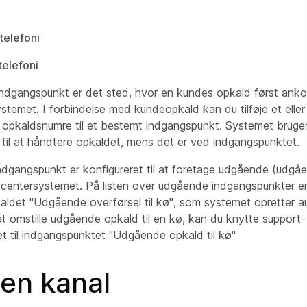
telefoni
elefoni
ndgangspunkt er det sted, hvor en kundes opkald først anko
temet. I forbindelse med kundeopkald kan du tilføje et eller 
r opkaldsnumre til et bestemt indgangspunkt. Systemet bruger
 til at håndtere opkaldet, mens det er ved indgangspunktet.
dgangspunkt er konfigureret til at foretage udgående (udgåen
tcentersystemet. På listen over udgående indgangspunkter er
aldet "Udgående overførsel til kø", som systemet opretter a
at omstille udgående opkald til en kø, kan du knytte support- 
 til indgangspunktet "Udgående opkald til kø"
 en kanal