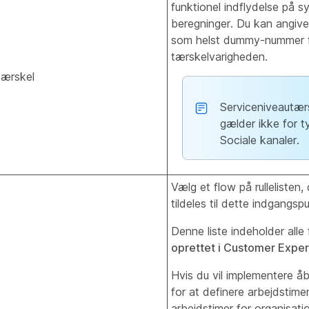
funktionel indflydelse på 
beregninger. Du kan angive 
som helst dummy-nummer 
tærskelvarigheden.
tærskel
Serviceniveautær
gælder ikke for t
Sociale kanaler.
Vælg et flow på rullelisten, 
tildeles til dette indgangsp
Denne liste indeholder alle
oprettet i Customer Expe
Hvis du vil implementere å
for at definere arbejdstime
arbejdstimer for organisati