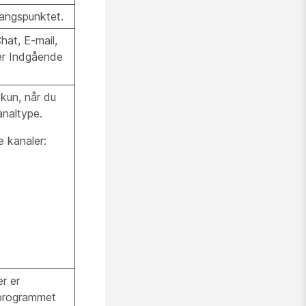
gangspunktet.
hat, E-mail,
er Indgående
kun, når du
naltype.
e kanaler:
r er
i programmet