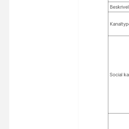
Beskrive
Kanaltyp
Social k