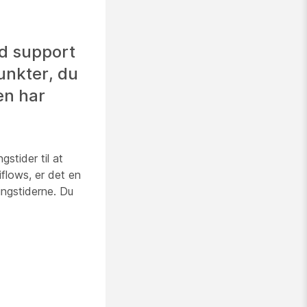
ed support
unkter, du
en har
gstider til at
iflows, er det en
ingstiderne. Du