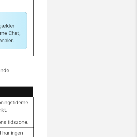
 gælder
rne Chat,
analer.
gende
ningstiderne
nkt.
ens tidszone.
l har ingen