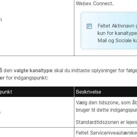
Webex Connect.
n
Feltet Aktivnavn
kun for kanaltype
Mail og Sociale k
på den
valgte kanaltype
skal du indtaste oplysninger for føl
ger
for indgangspunkt:
punkt
Beskrivelse
Vælg den tidszone, som åb
bruger til dette indgangspu
e
Standardtidszonen er lejer
Feltet Serviceniveautærske