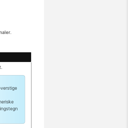
naler
.
.
verstige
meriske
ningstegn