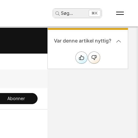
Søg
...
⌘K
Var denne artikel nyttig?
Abonner