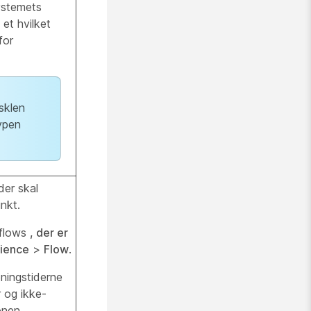
systemets
et hvilket
for
sklen
ypen
der skal
unkt.
 flows
, der er
rience
>
Flow
.
bningstiderne
r og ikke-
onen,