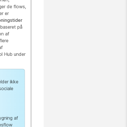
ger de flows,
der
er
ningstider
l baseret på
on af
flere
af
rol Hub under
lder ikke
sociale
ygning af
esflow