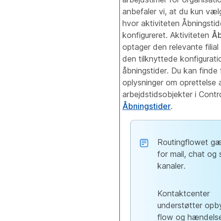
anbefaler vi, at du kun væl
hvor aktiviteten Åbningsti
konfigureret. Aktiviteten
Åb
optager den relevante filia
den tilknyttede konfigurati
åbningstider. Du kan finde 
oplysninger om oprettelse 
arbejdstidsobjekter i Cont
Åbningstider
.
Routingflowet gæ
for mail, chat og 
kanaler.
Kontaktcenter
understøtter opb
flow og hændels