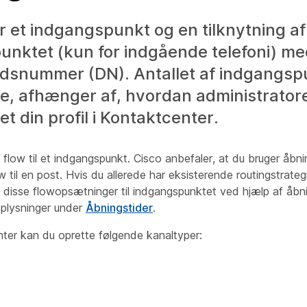
r et indgangspunkt og en tilknytning af
unktet (kun for indgående telefoni) m
ldsnummer (DN). Antallet af indgangsp
e, afhænger af, hvordan administrator
et din profil i Kontaktcenter.
 flow til et indgangspunkt. Cisco anbefaler, at du bruger åbnin
ow til en post. Hvis du allerede har eksisterende routingstrateg
e disse flowopsætninger til indgangspunktet ved hjælp af åbn
oplysninger under
Åbningstider
.
er kan du oprette følgende kanaltyper: