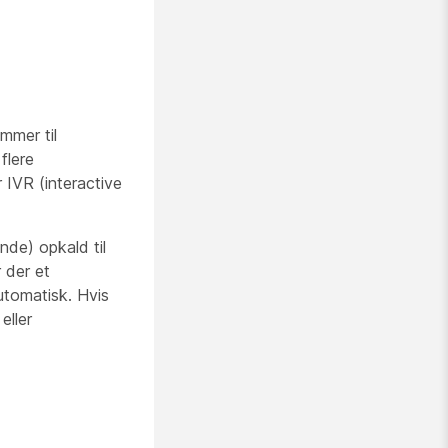
mmer til
flere
 IVR (interactive
de) opkald til
 der et
utomatisk. Hvis
eller