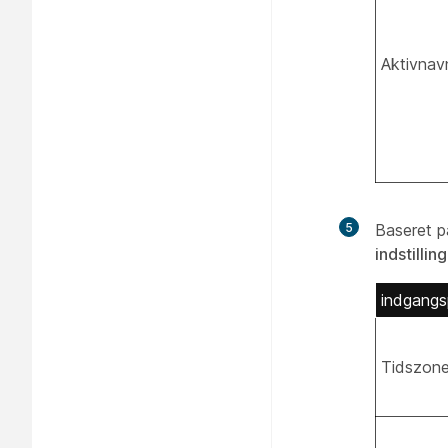
Aktivnav
5
Baseret 
indstillin
indgangs
Tidszon