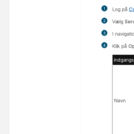
1
Log på
Co
2
Vælg
Ser
3
I navigat
4
Klik på
Op
indgangs
Navn