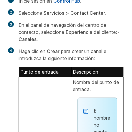
1
Inicie sesión en
Control Hub
.
2
Seleccione
Servicios
>
Contact Center
.
3
En el panel de navegación del centro de
contacto, seleccione
Experiencia
del cliente>
Canales
.
4
Haga clic en
Crear
para crear un canal e
introduzca la siguiente información:
Punto de entrada
Descripción
Nombre del punto de
entrada.
El
nombre
no