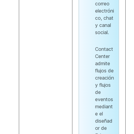
correo
electróni
co, chat
y canal
social.
Contact
Center
admite
flujos de
creación
y flujos
de
eventos
mediant
e el
diseñad
or de