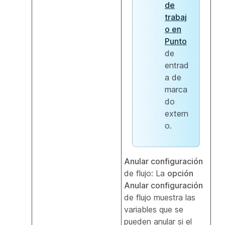
de
trabaj
o en
Punto
de
entrad
a de
marca
do
extern
o.
Anular configuración
de flujo: La
opción
Anular configuración
de flujo muestra las
variables que se
pueden anular si el