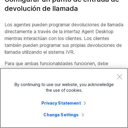
devolución de llamada
Los agentes pueden programar devoluciones de llamada
directamente a través de la interfaz Agent Desktop
mientras interactúan con los clientes. Los clientes
también pueden programar sus propias devoluciones de
llamada utilizando el sistema IVR.
Para que ambas funcionalidades funcionen, debe
configurar un punto de entrada como punto de entrada
dedicado para programar devoluciones de llamada en
su organización. Para ello:
By continuing to use our website, you acknowledge
the use of cookies.
1
Inicie sesión en
Control Hub
.
Privacy Statement
2
Seleccione
Servicios
>
Contact Center
.
Change Settings
3
En el panel de navegación del centro de