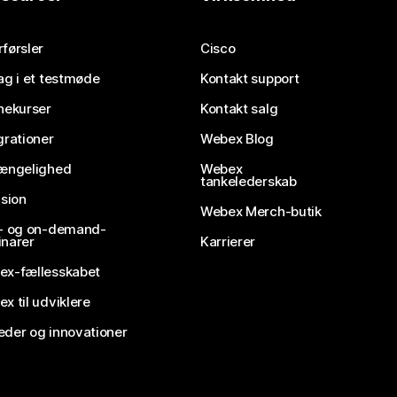
førsler
Cisco
ag i et testmøde
Kontakt support
nekurser
Kontakt salg
grationer
Webex Blog
gængelighed
Webex
tankelederskab
usion
Webex Merch-butik
e- og on-demand-
narer
Karrierer
ex-fællesskabet
x til udviklere
der og innovationer