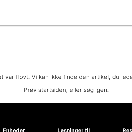
t var flovt. Vi kan ikke finde den artikel, du lede
Prøv startsiden, eller søg igen.
Hjem
Enheder
Løsninger til
Res
Har du brug for et svar?