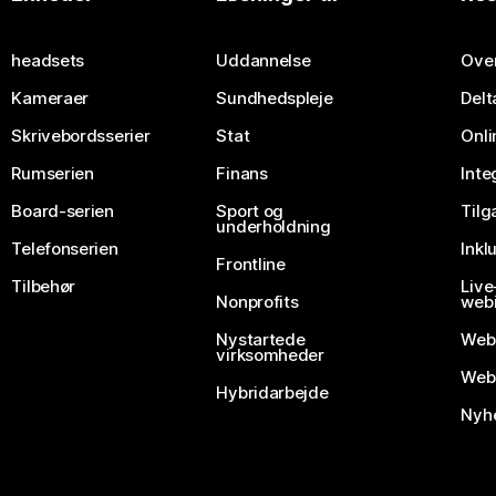
Send et spørgsmål
headsets
Uddannelse
Over
Kameraer
Sundhedspleje
Delt
Skrivebordsserier
Stat
Onli
Rumserien
Finans
Inte
Board-serien
Sport og
Til
underholdning
Telefonserien
Inkl
Frontline
Tilbehør
Liv
Nonprofits
webi
Nystartede
Web
virksomheder
Webe
Hybridarbejde
Nyhe