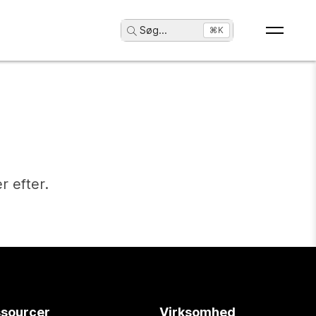
Søg
...
⌘K
r efter.
sourcer
Virksomhed