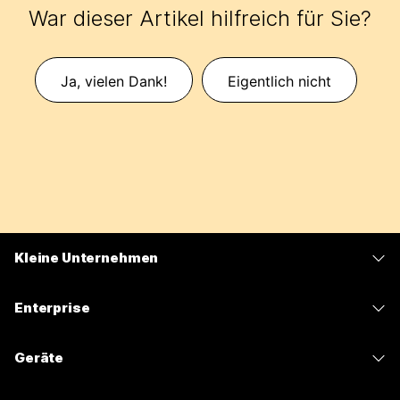
War dieser Artikel hilfreich für Sie?
Ja, vielen Dank!
Eigentlich nicht
Kleine Unternehmen
Preise
Enterprise
Webex-App
Webex Suite
Geräte
Meetings
Calling
Headsets
Calling