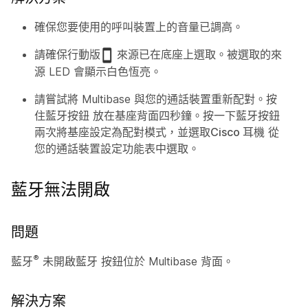
確保您要使用的呼叫裝置上的音量已調高。
請確保
行動版
來源已在底座上選取。被選取的來
源 LED 會顯示白色恆亮。
請嘗試將 Multibase 與您的通話裝置重新配對。按
住
藍牙按鈕
放在基座背面四秒鐘。按一下
藍牙按鈕
兩次將基座設定為配對模式，並選取
Cisco 耳機
從
您的通話裝置設定功能表中選取。
藍牙無法開啟
問題
®
藍牙
未開啟
藍牙
按鈕位於 Multibase 背面。
解決方案