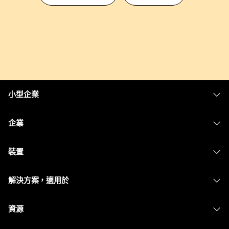
小型企業
定價
企業
Webex 應用程式
Webex Suite
裝置
Meetings
Calling
耳機
Calling
解決方案，適用於
Meetings
攝影機
Messaging
教育
Messaging
資源
Desk 系列
螢幕共用
醫療保健
Slido
下載