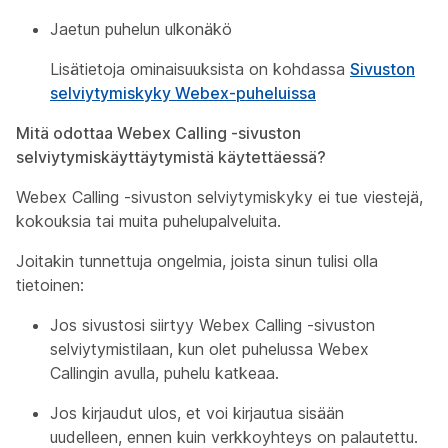
Jaetun puhelun ulkonäkö
Lisätietoja ominaisuuksista on kohdassa
Sivuston
selviytymiskyky Webex-puheluissa
Mitä odottaa Webex Calling -sivuston
selviytymiskäyttäytymistä käytettäessä?
Webex Calling -sivuston selviytymiskyky ei tue viestejä,
kokouksia tai muita puhelupalveluita.
Joitakin tunnettuja ongelmia, joista sinun tulisi olla
tietoinen:
Jos sivustosi siirtyy Webex Calling -sivuston
selviytymistilaan, kun olet puhelussa Webex
Callingin avulla, puhelu katkeaa.
Jos kirjaudut ulos, et voi kirjautua sisään
uudelleen, ennen kuin verkkoyhteys on palautettu.