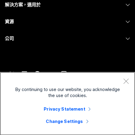
Calling
解決方案，適用於
Meetings
攝影機
Messaging
教育
Messaging
資源
Desk 系列
螢幕共用
醫療保健
Slido
下載
Room 系列
公司
政府
Webinars
加入測驗會議
Board 系列
Cisco
財務
Events
線上課程
電話系列
聯絡技術支援
運動與娛樂
Contact Center
整合
配件
聯絡銷售人員
前線
CPaaS
協助工具
條款和條件
Webex 部落格
非營利
安全性
By continuing to use our website, you acknowledge
包容性
隱私權聲明
the use of cookies.
Webex 思想領導力
啟動
Control Hub
Cookie
即時和隨選網路研討會
Privacy Statement
Webex Merch Store
商標
混合式工作
Webex 社群
©
2026
Cisco 和/或其子公司。保留所有權利。
職業
Change Settings
Webex 開發人員