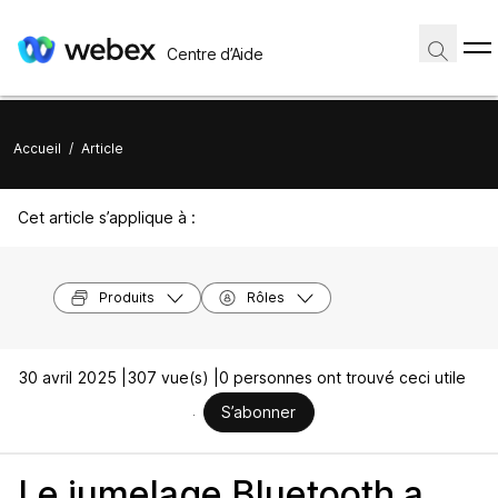
Centre d’Aide
Accueil
/
Article
Cet article s’applique à :
Produits
Rôles
30 avril 2025 |
307 vue(s) |
0 personnes ont trouvé ceci utile
S’abonner
Le jumelage Bluetooth a