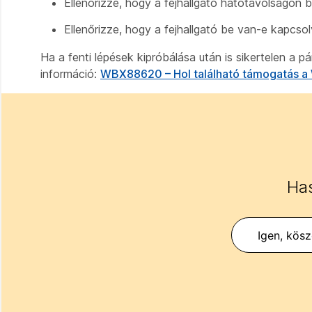
Ellenőrizze, hogy a fejhallgató hatótávolságon b
Ellenőrizze, hogy a fejhallgató be van-e kapcsol
Ha a fenti lépések kipróbálása után is sikertelen a 
információ:
WBX88620 – Hol található támogatás 
Has
Igen, kös