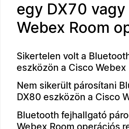
egy DX70 vagy
Webex Room op
Sikertelen volt a Blueto
eszközön a Cisco Webex 
Nem sikerült párosítani B
DX80 eszközön a Cisco 
Bluetooth fejhallgató páro
Webex Room operációs r