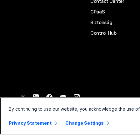
Contact Center
CPaaS
Biztonság
Control Hub
©
2026
Cisco és/vagy társvállalatai. Minden jog fenntartva.
By continuing to use our website, you acknowledge the use of
Privacy Statement
Change Settings