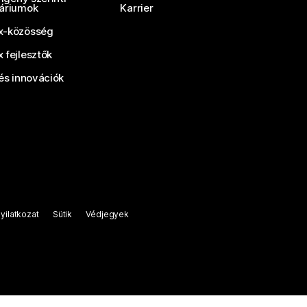
áriumok
Karrier
-közösség
 fejlesztők
és innovációk
yilatkozat
Sütik
Védjegyek