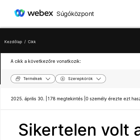
Súgóközpont
Kezdőlap
/
Cikk
A cikk a következőre vonatkozik:
Termékek
Szerepkörök
2025. április 30. |
178 megtekintés |
0 személy érezte ezt ha
Sikertelen volt