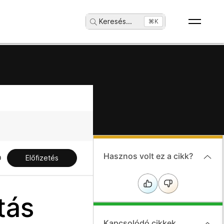
Keresés
...
⌘K
Hasznos volt ez a cikk?
Előfizetés
tás
Kapcsolódó cikkek