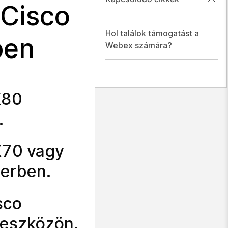
Cisco
Hol találok támogatást a
ben
Webex számára?
X80
.
DX70 vagy
erben.
sco
eszközön.