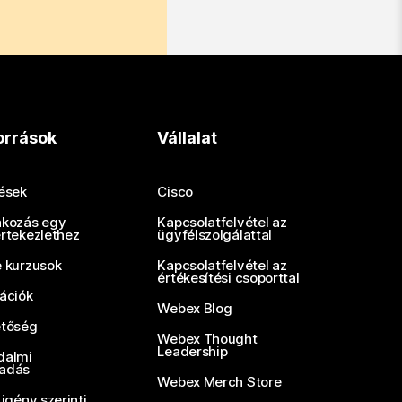
orrások
Vállalat
tések
Cisco
akozás egy
Kapcsolatfelvétel az
értekezlethez
ügyfélszolgálattal
e kurzusok
Kapcsolatfelvétel az
értékesítési csoporttal
rációk
Webex Blog
etőség
Webex Thought
Leadership
dalmi
adás
Webex Merch Store
 igény szerinti