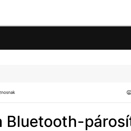
sznosnak
 a Bluetooth-párosí