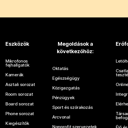
Eszközök
Megoldások a
Erőf
következőhöz:
Mikrofonos
Letöl
fejhallgatók
Oktatás
Csatl
Kamerák
teszt
Egészségügy
Asztali sorozat
Onlin
Közigazgatás
Room sorozat
Integ
Pénzügyek
Board sorozat
Elérh
Sport és szórakozás
Phone sorozat
Társa
Arcvonal
befog
Kiegészítők
Nonprofit szervezetek
Élő és