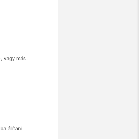
t), vagy más
a állítani