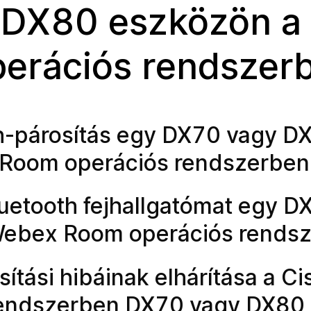
 DX80 eszközön a 
erációs rendszer
oth-párosítás egy DX70 vagy D
Room operációs rendszerben
luetooth fejhallgatómat egy 
Webex Room operációs rendsz
sítási hibáinak elhárítása a Ci
endszerben DX70 vagy DX80 