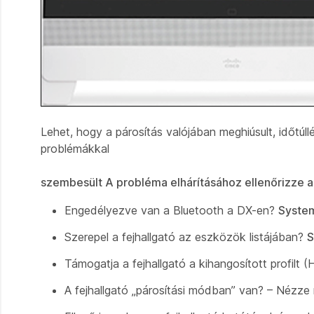
Lehet, hogy a párosítás valójában meghiúsult, időtúl
problémákkal
szembesült A probléma elhárításához ellenőrizze 
Engedélyezve van a Bluetooth a DX-en?
System
Szerepel a fejhallgató az eszközök listájában?
S
Támogatja a fejhallgató a kihangosított profilt
A fejhallgató „párosítási módban” van? – Nézze 