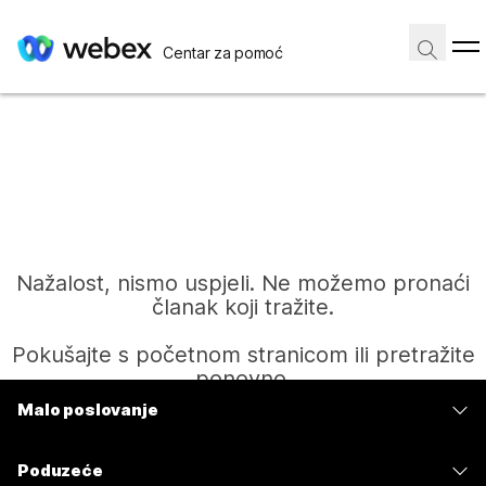
Centar za pomoć
Nažalost, nismo uspjeli. Ne možemo pronaći
članak koji tražite.
Pokušajte s početnom stranicom ili pretražite
ponovno.
Malo poslovanje
Cijene
Početak
Poduzeće