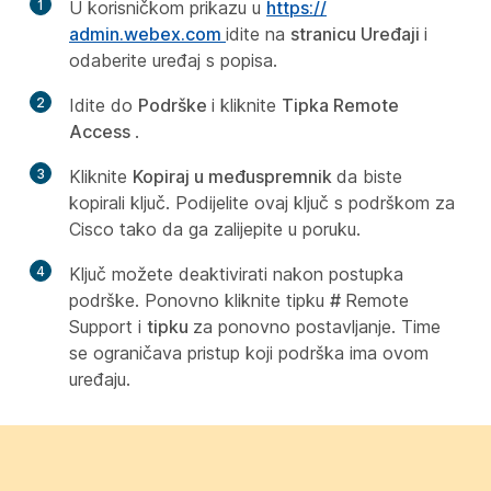
1
U korisničkom prikazu u
https:/​/​
admin.webex.com
idite na
stranicu Uređaji
i
odaberite uređaj s popisa.
2
Idite do
Podrške
i kliknite
Tipka Remote
Access
.
3
Kliknite
Kopiraj u međuspremnik
da biste
kopirali ključ. Podijelite ovaj ključ s podrškom za
Cisco tako da ga zalijepite u poruku.
4
Ključ možete deaktivirati nakon postupka
podrške. Ponovno kliknite tipku
#
Remote
Support i
tipku
za ponovno postavljanje. Time
se ograničava pristup koji podrška ima ovom
uređaju.