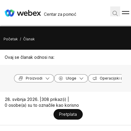
Centar za pomoć
Početak
/
Članak
Ovaj se članak odnosi na:
Proizvodi
Uloge
Operacijski susta
28. svibnja 2026. |
308 prikaz(i) |
0 osobe(a) su to označile kao korisno
Pretplata