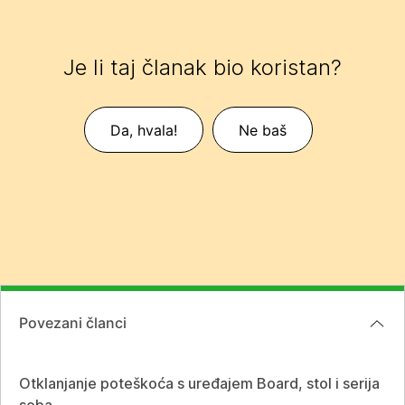
Je li taj članak bio koristan?
Da, hvala!
Ne baš
Povezani članci
Otklanjanje poteškoća s uređajem Board, stol i serija
soba