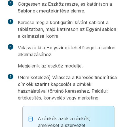
4
Görgessen az
Eszköz
részre, és kattintson a
Sablonok megtekintése
elemre.
5
Keresse meg a konfigurálni kívánt sablont a
táblázatban, majd kattintson az
Egyéni sablon
alkalmazása
ikonra.
6
Válassza ki a
Helyszínek
lehetőséget a sablon
alkalmazásához.
Megjelenik az eszköz modellje.
7
(Nem kötelező) Válassza a
Keresés finomítása
címkék szerint
kapcsolót a címkék
használatával történő kereséshez. Például:
értékesítés, könyvelés vagy marketing.
A címkék azok a címkék,
amelyeket a szervezet