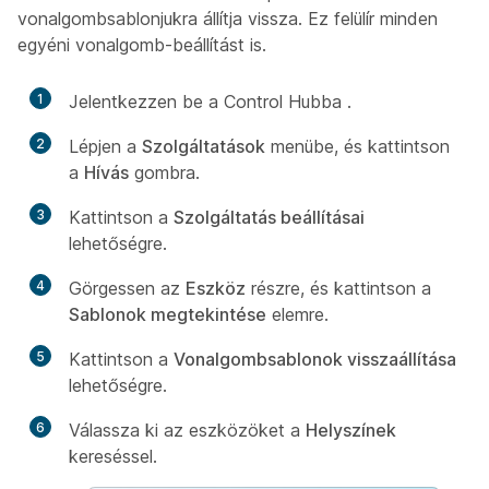
vonalgombsablonjukra állítja vissza. Ez felülír minden
egyéni vonalgomb-beállítást is.
1
Jelentkezzen be a Control Hubba
.
2
Lépjen a
Szolgáltatások
menübe, és kattintson
a
Hívás
gombra.
3
Kattintson a
Szolgáltatás beállításai
lehetőségre.
4
Görgessen az
Eszköz
részre, és kattintson a
Sablonok megtekintése
elemre.
5
Kattintson a
Vonalgombsablonok visszaállítása
lehetőségre.
6
Válassza ki az eszközöket a
Helyszínek
kereséssel.