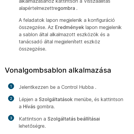
alkalmazásához kattintson a Visszaállítás
alapértelmezettre
gombra
.
A feladatok lapon megjelenik a konfiguráció
összegzése. Az
Eredmények
lapon megjelenik
a sablon által alkalmazott eszközök és a
tanácsadó által megjelenített eszköz
összegzése.
Vonalgombsablon alkalmazása
1
Jelentkezzen be a Control Hubba
.
2
Lépjen a
Szolgáltatások
menübe, és kattintson
a
Hívás
gombra.
3
Kattintson a
Szolgáltatás beállításai
lehetőségre.