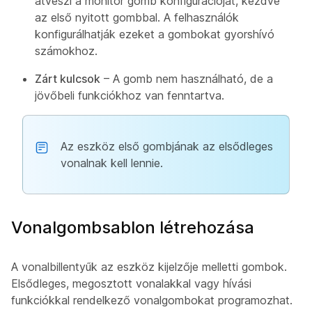
átveszi a monitor gomb konfigurációját, kezdve
az első nyitott gombbal. A felhasználók
konfigurálhatják ezeket a gombokat gyorshívó
számokhoz.
Zárt kulcsok
– A gomb nem használható, de a
jövőbeli funkciókhoz van fenntartva.
Az eszköz első gombjának az elsődleges
vonalnak kell lennie.
Vonalgombsablon létrehozása
A vonalbillentyűk az eszköz kijelzője melletti gombok.
Elsődleges, megosztott vonalakkal vagy hívási
funkciókkal rendelkező vonalgombokat programozhat.