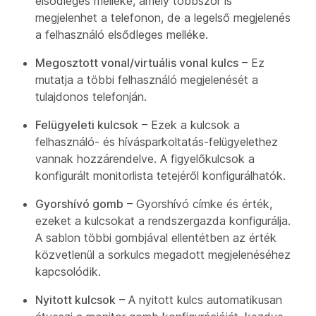
elsődleges melléke, amely többször is
megjelenhet a telefonon, de a legelső megjelenés
a felhasználó elsődleges melléke.
Megosztott vonal/virtuális vonal kulcs
– Ez
mutatja a többi felhasználó megjelenését a
tulajdonos telefonján.
Felügyeleti kulcsok
– Ezek a kulcsok a
felhasználó- és hívásparkoltatás-felügyelethez
vannak hozzárendelve. A figyelőkulcsok a
konfigurált monitorlista tetejéről konfigurálhatók.
Gyorshívó gomb
– Gyorshívó címke és érték,
ezeket a kulcsokat a rendszergazda konfigurálja.
A sablon többi gombjával ellentétben az érték
közvetlenül a sorkulcs megadott megjelenéséhez
kapcsolódik.
Nyitott kulcsok
– A nyitott kulcs automatikusan