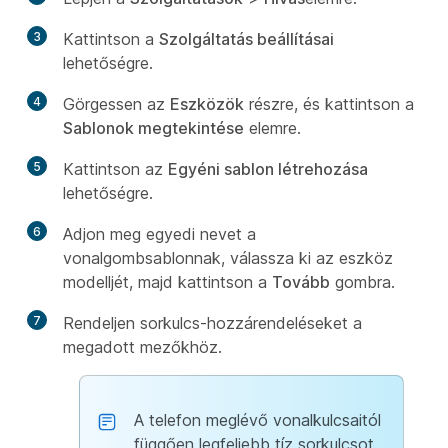
3
Kattintson a
Szolgáltatás beállításai
lehetőségre.
4
Görgessen az
Eszközök
részre, és kattintson a
Sablonok megtekintése
elemre.
5
Kattintson az
Egyéni sablon létrehozása
lehetőségre.
6
Adjon meg egyedi nevet a
vonalgombsablonnak, válassza ki az eszköz
modelljét, majd kattintson a
Tovább
gombra.
7
Rendeljen sorkulcs-hozzárendeléseket
a
megadott mezőkhöz.
A telefon meglévő vonalkulcsaitól
függően legfeljebb tíz sorkulcsot