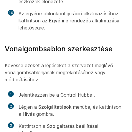
eszközök előnézete.
10
Az egyéni sablonkonfiguráció alkalmazásához
kattintson az
Egyéni elrendezés alkalmazása
lehetőségre.
Vonalgombsablon szerkesztése
Kövesse ezeket a lépéseket a szervezet meglévő
vonalgombsablonjának megtekintéséhez vagy
módosításához.
1
Jelentkezzen be a Control Hubba
.
2
Lépjen a
Szolgáltatások
menübe, és kattintson
a
Hívás
gombra.
3
Kattintson a
Szolgáltatás beállításai