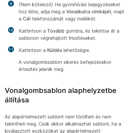
9
(Nem kötelező) Ha gyorshívási bejegyzéseket
hoz létre, adja meg a
Vonalkulcs címkéjét
, majd
a
Cél
telefonszámát vagy mellékét.
10
Kattintson a
Tovább
gombra, és tekintse át a
sablonon végrehajtott frissítéseket.
11
Kattintson a
Küldés
lehetőségre.
A vonalgombsablon sikeres befejezésekor
értesítés jelenik meg.
Vonalgombsablon alaphelyzetbe
állítása
Az alapértelmezett sablont nem törölheti és nem
tekintheti meg. Csak akkor alkalmazhat sablont, ha a
kiválasztott eszközöket az alapértelmezett