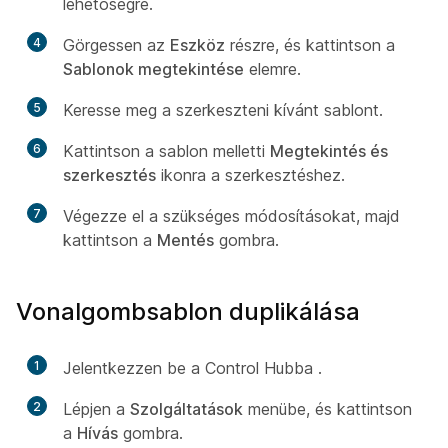
lehetőségre.
4
Görgessen az
Eszköz
részre, és kattintson a
Sablonok megtekintése
elemre.
5
Keresse meg a szerkeszteni kívánt sablont.
6
Kattintson a sablon melletti
Megtekintés és
szerkesztés
ikonra a szerkesztéshez.
7
Végezze el a szükséges módosításokat, majd
kattintson a
Mentés
gombra.
Vonalgombsablon duplikálása
1
Jelentkezzen be a Control Hubba
.
2
Lépjen a
Szolgáltatások
menübe, és kattintson
a
Hívás
gombra.