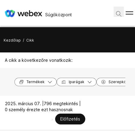
Súgóközpont
Kezdőlap
/
Cikk
A cikk a következőre vonatkozik:
Termékek
Iparágak
Szerepkörök
2025. március 07. |
796 megtekintés |
0 személy érezte ezt hasznosnak
Előfizetés