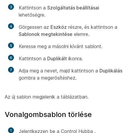
3
Kattintson a
Szolgáltatás beállításai
lehetőségre.
4
Görgessen az
Eszköz
részre, és kattintson a
Sablonok megtekintése
elemre.
5
Keresse meg a másolni kívánt sablont.
6
Kattintson a
Duplikált
ikonra.
7
Adja meg a nevet, majd kattintson a
Duplikálás
gombra a megerősítéshez.
Az új sablon megjelenik a táblázatban.
Vonalgombsablon törlése
1
Jelentkezzen be a Control Hubba
.