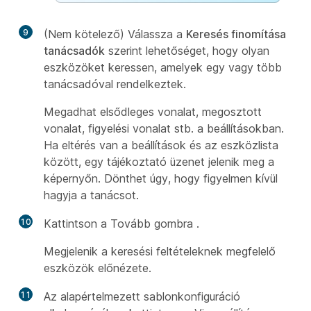
9
(Nem kötelező) Válassza a
Keresés finomítása
tanácsadók
szerint lehetőséget, hogy olyan
eszközöket keressen, amelyek egy vagy több
tanácsadóval rendelkeztek.
Megadhat elsődleges vonalat, megosztott
vonalat, figyelési vonalat stb. a beállításokban.
Ha eltérés van a beállítások és az eszközlista
között, egy tájékoztató üzenet jelenik meg a
képernyőn. Dönthet úgy, hogy figyelmen kívül
hagyja a tanácsot.
10
Kattintson a Tovább gombra
.
Megjelenik a keresési feltételeknek megfelelő
eszközök előnézete.
11
Az alapértelmezett sablonkonfiguráció