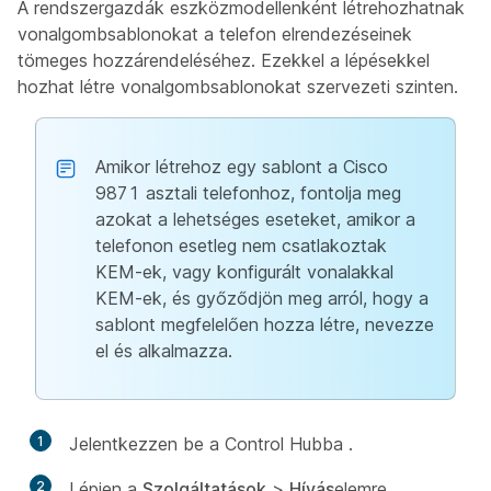
A rendszergazdák eszközmodellenként létrehozhatnak
vonalgombsablonokat a telefon elrendezéseinek
tömeges hozzárendeléséhez. Ezekkel a lépésekkel
hozhat létre vonalgombsablonokat szervezeti szinten.
Amikor létrehoz egy sablont a Cisco
9871 asztali telefonhoz, fontolja meg
azokat a lehetséges eseteket, amikor a
telefonon esetleg nem csatlakoztak
KEM-ek, vagy konfigurált vonalakkal
KEM-ek, és győződjön meg arról, hogy a
sablont megfelelően hozza létre, nevezze
el és alkalmazza.
1
Jelentkezzen be a Control Hubba
.
2
Lépjen a
Szolgáltatások
>
Hívás
elemre.