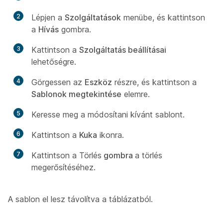
2
Lépjen a
Szolgáltatások
menübe, és kattintson
a
Hívás
gombra.
3
Kattintson a
Szolgáltatás beállításai
lehetőségre.
4
Görgessen az
Eszköz
részre, és kattintson a
Sablonok megtekintése
elemre.
5
Keresse meg a módosítani kívánt sablont.
6
Kattintson a
Kuka
ikonra.
7
Kattintson a Törlés
gombra
a törlés
megerősítéséhez.
A sablon el lesz távolítva a táblázatból.