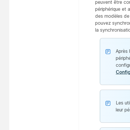
peuvent être con
périphérique et 
des modèles de 
pouvez synchron
la synchronisati
Après 
périphé
config
Config
Les ut
leur pé