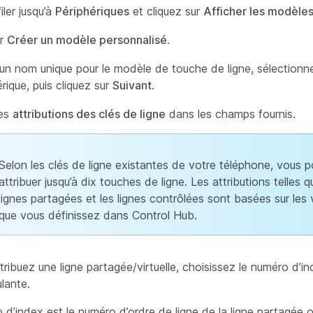
iler jusqu’à
Périphériques
et cliquez sur
Afficher les modèle
ur
Créer un modèle personnalisé
.
 un nom unique pour le modèle de touche de ligne, sélectionn
rique, puis cliquez sur
Suivant
.
les
attributions des clés de ligne
dans les champs fournis.
Selon les clés de ligne existantes de votre téléphone, vous 
attribuer jusqu’à dix touches de ligne. Les attributions telles q
lignes partagées et les lignes contrôlées sont basées sur les 
que vous définissez dans Control Hub.
tribuez une ligne partagée/virtuelle, choisissez le numéro d’i
ulante.
d’index est le numéro d’ordre de ligne de la ligne partagée ou