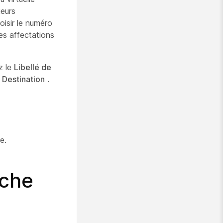
ieurs
oisir le numéro
des affectations
z le
Libellé de
e
Destination
.
e.
uche