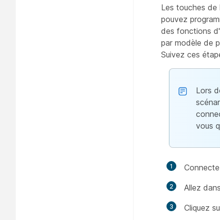
Les touches de l
pouvez programm
des fonctions d
par modèle de p
Suivez ces étape
Lors d
scénar
connec
vous q
1
Connectez
2
Allez dan
3
Cliquez s