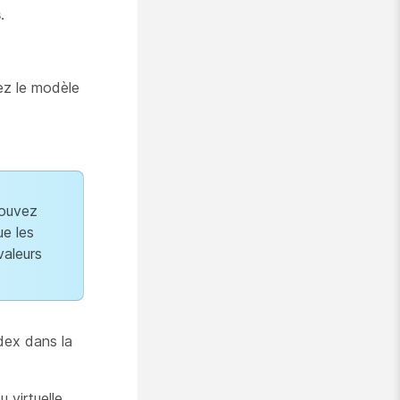
s
.
ez le modèle
pouvez
ue les
valeurs
ndex dans la
 virtuelle