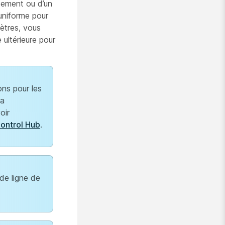
acement ou d’un
uniforme pour
ètres, vous
ultérieure pour
ons pour les
la
oir
Control Hub
.
 de ligne de