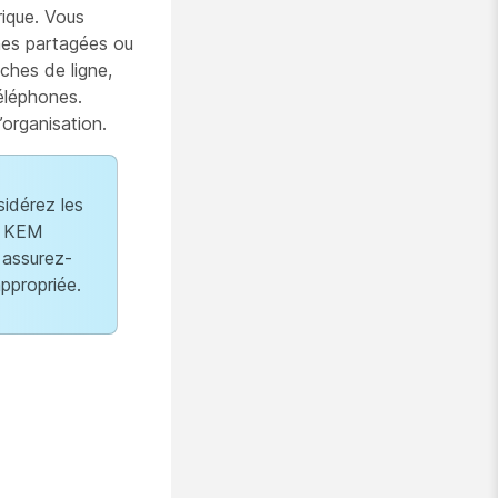
rique. Vous
nes partagées ou
ches de ligne,
éléphones.
organisation.
idérez les
de KEM
 assurez-
ppropriée.