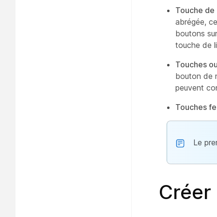
Touche de 
abrégée, ce
boutons sur
touche de l
Touches o
bouton de m
peuvent con
Touches f
Le prem
Créer