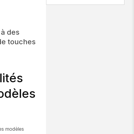
 à des
 de touches
lités
odèles
Les modèles