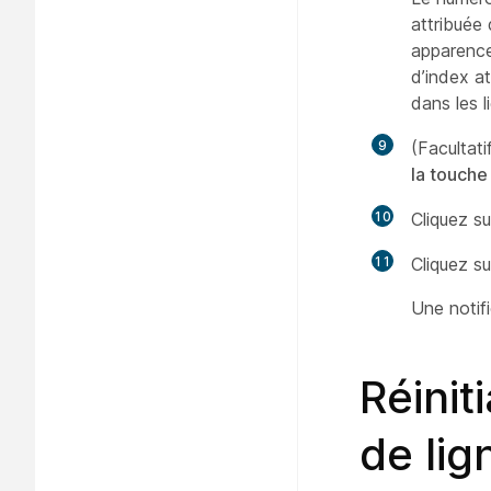
attribuée
apparence
d’index at
dans les l
9
(Facultat
la touche
10
Cliquez s
11
Cliquez s
Une notifi
Réinit
de lig