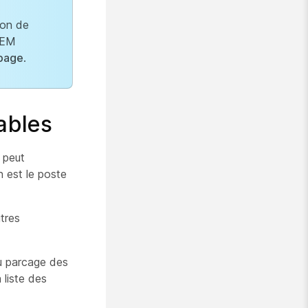
ion de
KEM
 page
.
ables
i peut
n est le poste
tres
du parcage des
 liste des