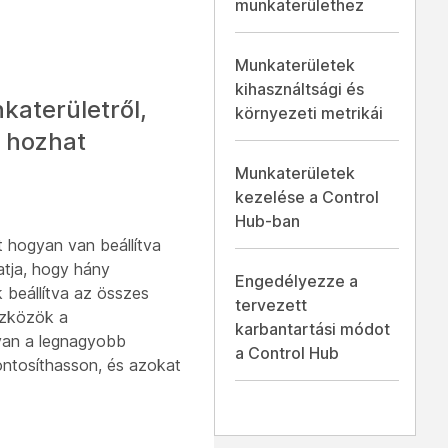
munkaterülethez
Munkaterületek
kihasználtsági és
katerületről,
környezeti metrikái
t hozhat
Munkaterületek
kezelése a Control
Hub-ban
 hogyan van beállítva
atja, hogy hány
Engedélyezze a
beállítva az összes
tervezett
szközök a
karbantartási módot
 van a legnagyobb
a Control Hub
ontosíthasson, és azokat