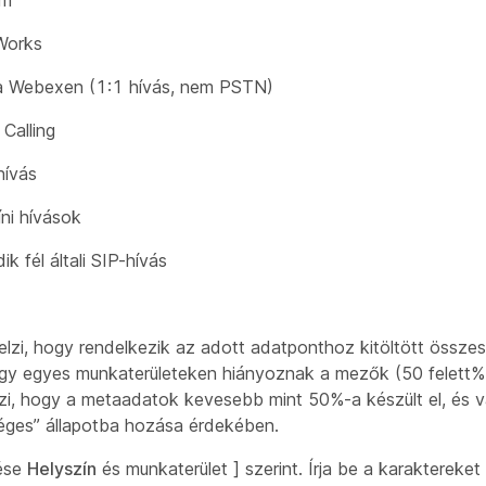
Works
a Webexen (1:1 hívás, nem PSTN)
Calling
hívás
íni hívások
k fél általi SIP-hívás
jelzi, hogy rendelkezik az adott adatponthoz kitöltött össze
 hogy egyes munkaterületeken hiányoznak a mezők (50 felett
elzi, hogy a metaadatok kevesebb mint 50%-a készült el, és 
éges” állapotba hozása érdekében.
ése
Helyszín
és munkaterület
] szerint. Írja be a karaktereke