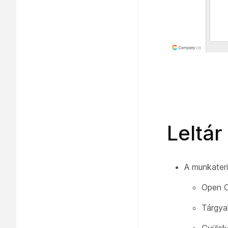
Leltár
A munkaterü
Open O
Tárgya
Gyülek