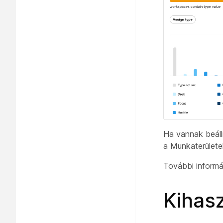
Ha vannak beáll
a Munkaterülete
További inform
Kihas