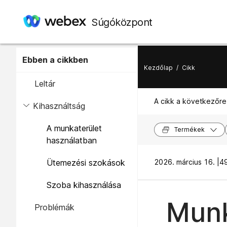
Súgóközpont
Ebben a cikkben
Kezdőlap
/
Cikk
Leltár
A cikk a következőre
Kihasználtság
A munkaterület
Termékek
használatban
Ütemezési szokások
2026. március 16. |
49
Szoba kihasználása
Munk
Problémák