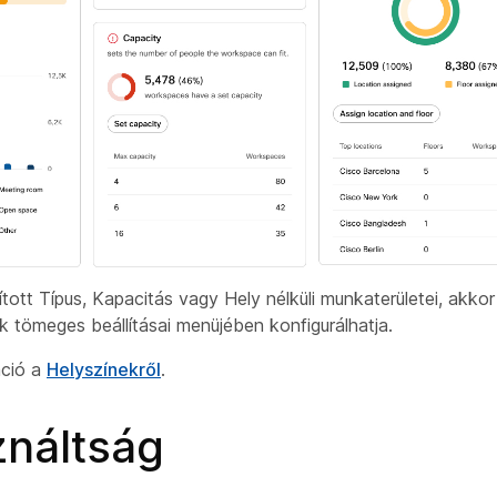
ított Típus, Kapacitás vagy Hely nélküli munkaterületei, akk
k tömeges beállításai menüjében konfigurálhatja.
áció a
Helyszínekről
.
ználtság