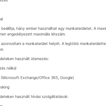
z
al
 beállítja, hány ember használhat egy munkaterületet. A maxi
ten engedélyezett maximális létszám.
t azonosítani a munkaterület helyét. A legtöbb munkaterülett
se.
ületeken használt ütemezés:
és nélkül
 (Microsoft Exchange/Office 365, Google)
sking
leteken használt hívási szolgáltatások:
em