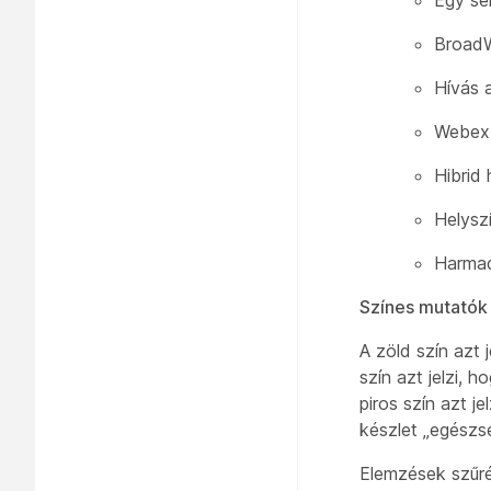
Broad
Hívás 
Webex 
Hibrid 
Helysz
Harmadi
Színes mutatók
A zöld szín azt 
szín azt jelzi,
piros szín azt j
készlet „egészs
Elemzések szűr