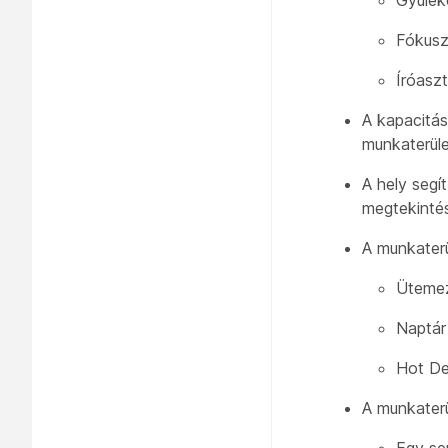
Fókus
Íróaszt
A kapacitás
munkaterüle
A hely segí
megtekinté
A munkater
Ütemez
Naptár
Hot De
A munkaterü
Egy s