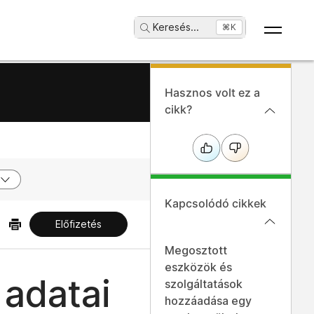
Keresés
...
⌘K
Hasznos volt ez a
cikk?
Kapcsolódó cikkek
Előfizetés
Megosztott
eszközök és
 adatai
szolgáltatások
hozzáadása egy