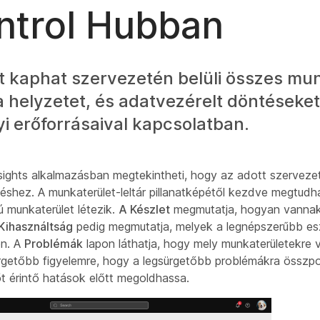
ntrol Hubban
t kaphat szervezetén belüli összes mun
a helyzetet, és adatvezérelt döntéseke
i erőforrásaival kapcsolatban.
ights alkalmazásban megtekintheti, hogy az adott szervezet
shez. A munkaterület-leltár pillanatképétől kezdve megtudh
ú munkaterület létezik.
A Készlet
megmutatja, hogyan vannak 
Kihasználtság
pedig megmutatja, melyek a legnépszerűbb e
en. A
Problémák
lapon láthatja, hogy mely munkaterületekre
rgetőbb figyelemre, hogy a legsürgetőbb problémákra összp
 érintő hatások előtt megoldhassa.