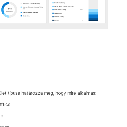
let típusa határozza meg, hogy mire alkalmas:
ffice
ló
ezés