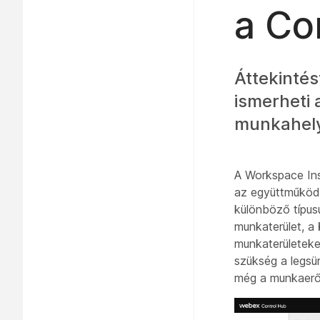
a Co
Áttekintés
ismerheti 
munkahely
A Workspace Ins
az együttműködé
különböző típus
munkaterület, a
munkaterületek
szükség a legsü
még a munkaerőt