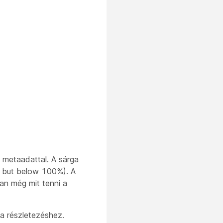
s metaadattal. A sárga
% but below 100%). A
van még mit tenni a
t a részletezéshez.