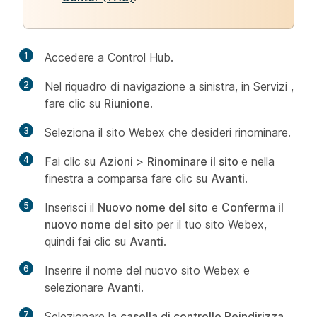
1
Accedere a Control Hub.
2
Nel riquadro di navigazione a sinistra, in Servizi
,
fare clic su
Riunione
.
3
Seleziona il sito Webex che desideri rinominare.
4
Fai clic su
Azioni
>
Rinominare il sito
e nella
finestra a comparsa fare clic su
Avanti
.
5
Inserisci il
Nuovo nome del sito
e
Conferma il
nuovo nome del sito
per il tuo sito Webex,
quindi fai clic su
Avanti
.
6
Inserire il nome del nuovo sito Webex e
selezionare
Avanti
.
7
Selezionare la
casella di controllo Reindirizza