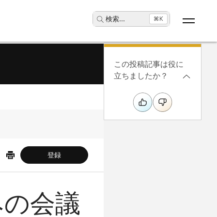
検索
...
⌘K
この投稿記事は役に
立ちましたか？
登録
みの会議