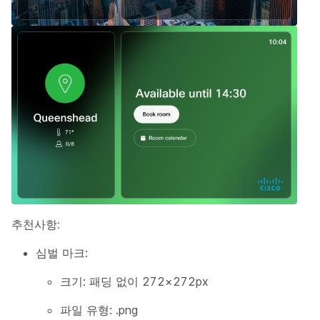
추천사항:
심벌 마크:
크기: 패딩 없이 272×272px
파일 유형: .png