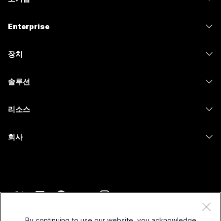
가격
Enterprise
Webex 앱
Webex Suite
장치
Meetings
Calling
헤드셋
Calling
솔루션
Meetings
카메라
메시징
교육
메시징
리소스
Desk 시리즈
화면 공유
의료 서비스
Slido
다운로드
Room 시리즈
회사
정부
Webinars
테스트 미팅 참여하기
Board 시리즈
Cisco
재무
이벤트
온라인 학습
전화 시리즈
지원 연락처
스포츠 및 엔터테인먼트
Contact Center
통합
보조 프로그램
영업팀에 문의
최전선
CPaaS
접근성
약관 및 조건
Webex Blog
비영리
보안
By continuing to use our website, you acknowledge