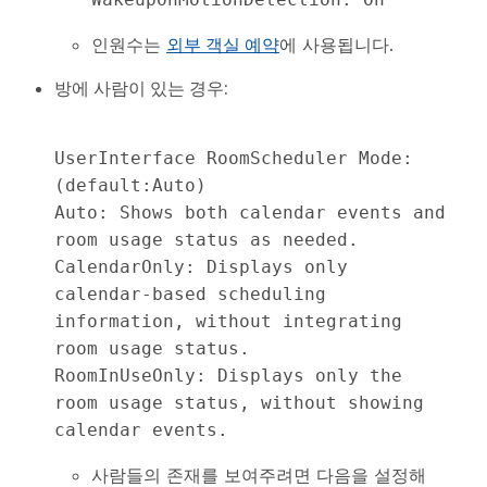
인원수는
외부 객실 예약
에 사용됩니다.
방에 사람이 있는 경우:
UserInterface RoomScheduler Mode:  
(default:Auto)

Auto: Shows both calendar events and 
room usage status as needed. 

CalendarOnly: Displays only 
calendar-based scheduling 
information, without integrating 
room usage status.

RoomInUseOnly: Displays only the 
room usage status, without showing 
사람들의 존재를 보여주려면 다음을 설정해