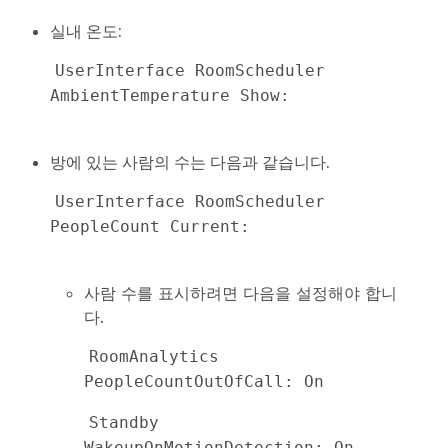
실내 온도:
UserInterface RoomScheduler 
AmbientTemperature Show:

방에 있는 사람의 수는 다음과 같습니다.
UserInterface RoomScheduler 
PeopleCount Current:

사람 수를 표시하려면 다음을 설정해야 합니
다.
RoomAnalytics 
PeopleCountOutOfCall: On
Standby 
WakeupOnMotionDetection: On