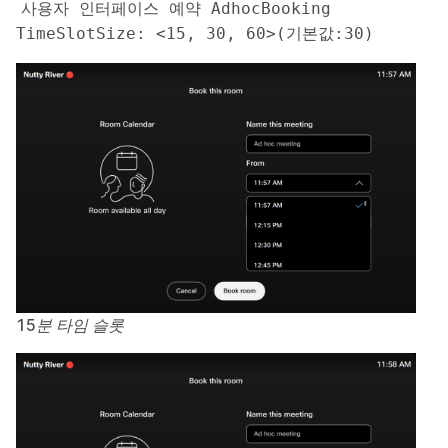
사용자 인터페이스 예약 AdhocBooking 
TimeSlotSize: <15, 30, 60>(기본값:30)
15분 타임 슬롯