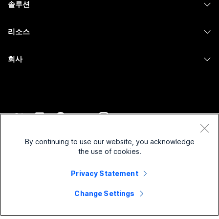
솔루션
Meetings
카메라
메시징
교육
메시징
리소스
Desk 시리즈
화면 공유
의료 서비스
Slido
다운로드
Room 시리즈
회사
정부
Webinars
테스트 미팅 참여하기
Board 시리즈
Cisco
재무
이벤트
온라인 학습
전화 시리즈
지원 연락처
스포츠 및 엔터테인먼트
Contact Center
통합
보조 프로그램
영업팀에 문의
최전선
CPaaS
접근성
약관 및 조건
Webex Blog
비영리
보안
By continuing to use our website, you acknowledge
포용성
개인 정보 보호 정책
the use of cookies.
Webex 사고적 리더십
스타트업
Control Hub
쿠키
실시간 및 주문형 웨비나
Privacy Statement
Webex Merch 스토어
등록 상표
하이브리드 작업
Webex 커뮤니티
©
2026
Cisco 및/또는 관련 제휴. All rights reserved.
경력
Change Settings
Webex 개발자