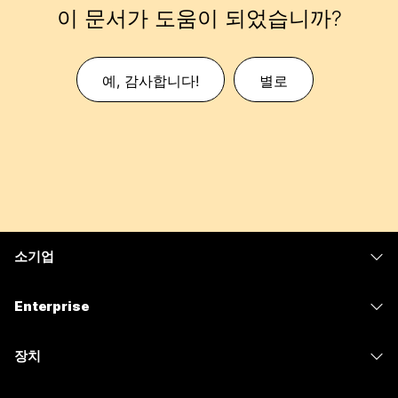
이 문서가 도움이 되었습니까?
예, 감사합니다!
별로
소기업
가격
Enterprise
Webex 앱
Webex Suite
장치
Meetings
Calling
헤드셋
Calling