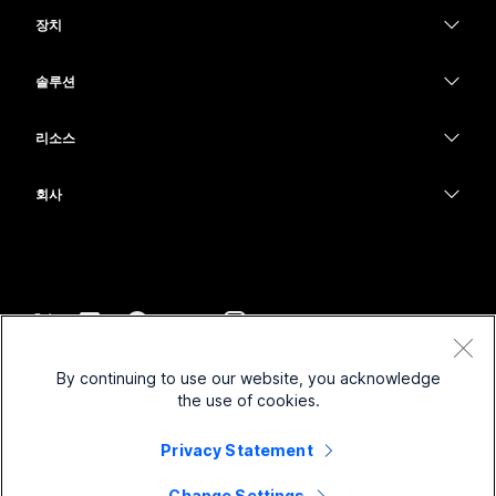
Webex Suite
장치
Meetings
Calling
헤드셋
Calling
솔루션
Meetings
카메라
교육
메시징
메시징
리소스
Desk 시리즈
의료 서비스
화면 공유
다운로드
Slido
Room 시리즈
회사
정부
테스트 미팅 참여하기
Webinars
Cisco
Board 시리즈
재무
온라인 학습
이벤트
지원 연락처
전화 시리즈
스포츠 및 엔터테인먼트
통합
Contact Center
영업팀에 문의
보조 프로그램
최전선
접근성
CPaaS
약관 및 조건
Webex Blog
By continuing to use our website, you acknowledge
비영리
개인 정보 보호 정책
포용성
보안
the use of cookies.
Webex 사고적 리더십
쿠키
스타트업
실시간 및 주문형 웨비나
Control Hub
Privacy Statement
Webex Merch 스토어
등록 상표
하이브리드 작업
Webex 커뮤니티
©
2026
Cisco 및/또는 관련 제휴. All rights reserved.
경력
Change Settings