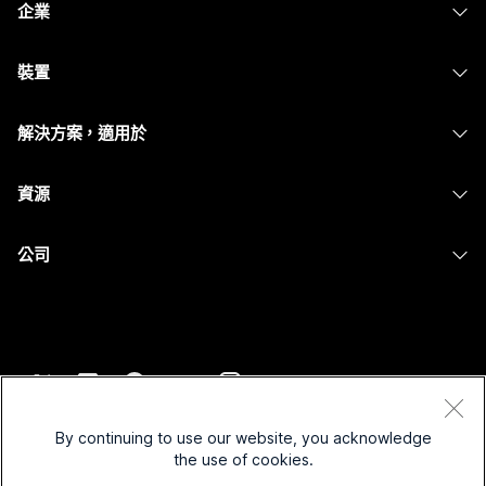
企業
Webex 應用程式
Webex Suite
裝置
Meetings
Calling
耳機
Calling
解決方案，適用於
Meetings
攝影機
Messaging
教育
Messaging
資源
Desk 系列
螢幕共用
醫療保健
Slido
下載
Room 系列
公司
政府
Webinars
加入測驗會議
Board 系列
Cisco
財務
Events
線上課程
電話系列
聯絡技術支援
運動與娛樂
Contact Center
整合
配件
聯絡銷售人員
前線
CPaaS
協助工具
條款和條件
Webex 部落格
非營利
安全性
By continuing to use our website, you acknowledge
包容性
隱私權聲明
the use of cookies.
Webex 思想領導力
啟動
Control Hub
Cookie