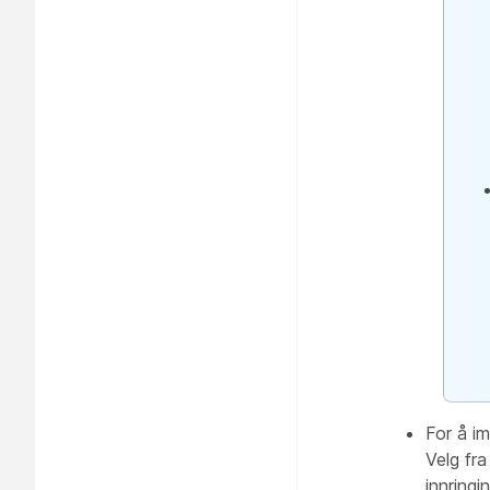
For å i
Velg fra
innring