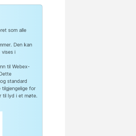
ret som alle
mmer. Den kan
vises i
inn til Webex-
 Dette
r og standard
tilgjengelige for
til lyd i et møte.