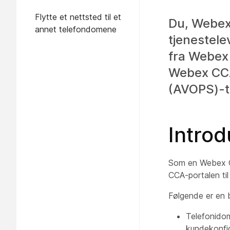
Flytte et nettsted til et
Du, Webex
annet telefondomene
tjenestel
fra Webex 
Webex CCA
(AVOPS)-t
Introd
Som en Webex C
CCA-portalen til
Følgende er en 
Telefonidom
kundekonfi