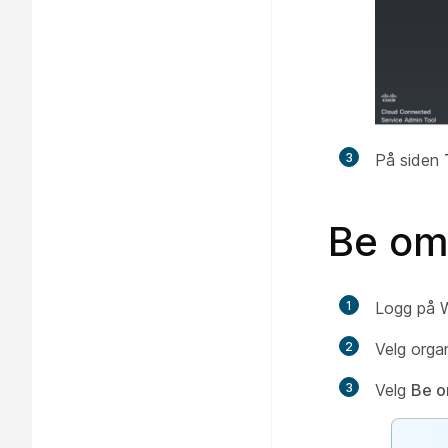
3
På siden
Be om
1
Logg på W
2
Velg orga
3
Velg
Be o