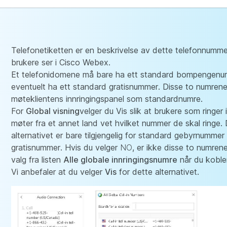
Telefonetiketten
er en beskrivelse av dette telefonnumme
brukere ser i Cisco Webex.
Et telefonidomene må bare ha ett standard bompengenu
eventuelt ha ett standard gratisnummer. Disse to numrene 
møteklientens innringingspanel som standardnumre.
For
Global visning
velger du Vis slik at brukere som ringer 
møter fra et annet land vet hvilket nummer de skal ringe.
alternativet er bare tilgjengelig for standard gebyrnumme
gratisnummer. Hvis du velger
NO
, er ikke disse to numrene 
valg fra listen
Alle globale innringingsnumre
når du kobler 
Vi anbefaler at du velger
Vis
for dette alternativet.