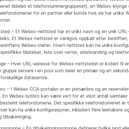
enet tildeles et telefonnummergruppesett, en Webex-klynge 
telefondomener for en partner eller kunde hvis de har unike
broer.
sted – Et Webex-nettsted har et unikt navn og en unik URL-
eks. Et Webex-nettsted er vanligvis oppkalt etter bedriften
 bedriftens Webex-møter. Hvert nettsted kan ha unike konfig
esifikke tillatelser, liste over verter, sidebranding og telefo
e – Hver URL-adresse for Webex-nettstedet er koblet til e
n gruppe servere i en pool som deler en primær og en sekund
forskjellige datasentre.
ro – I Webex CCA-portalen er en primærbro og en reserveb
. En Webex-lydbro kan være vert for et visst antall samtaler
t bestemt telefondomene. Det spesifikke telefonidomenet er 
roer kan ha unike konfigurasjoner, inkludert flere leietakere 
g tilbakeringing.
ingsgruppe – En tilbakeringingsgruppe definerer hvilke land el