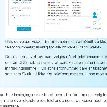
Hvis du velger
Hidden
fra rullegardinmenyen
Skjult på klie
telefonnummeret usynlig for alle brukere i Cisco Webex.
Dette alternativet bør bare velges når et telefonnummer er 
enn én DNIS, slik at nummeret bare vises én gang i listen
innringingsnumre
. Hvis et telefonnummer bare er tilordn
satt som Skjult, vil ikke det telefonnummeret kunne motta
mportere innringingsnumre fra et annet telefondomene, velg
Im
 en liste over eksisterende telefondomener og kopier noen ell
ingsnumrene.