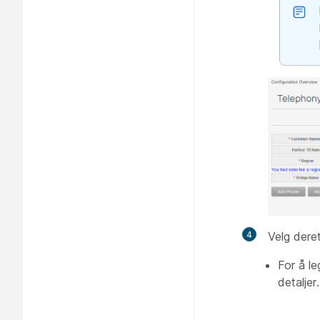
4
Velg dere
For å l
detaljer.