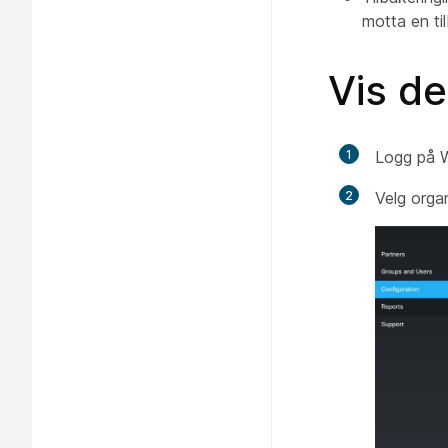
motta en ti
Vis d
1
Logg på W
2
Velg orga