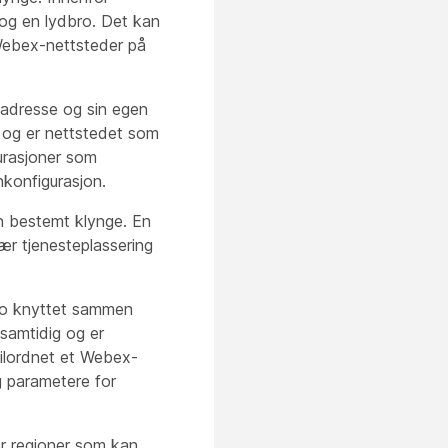
og en lydbro. Det kan
 Webex-nettsteder på
adresse og sin egen
, og er nettstedet som
urasjoner som
nkonfigurasjon.
n bestemt klynge. En
ær tjenesteplassering
ro knyttet sammen
 samtidig og er
tilordnet et Webex-
og parametere for
ler regioner som kan