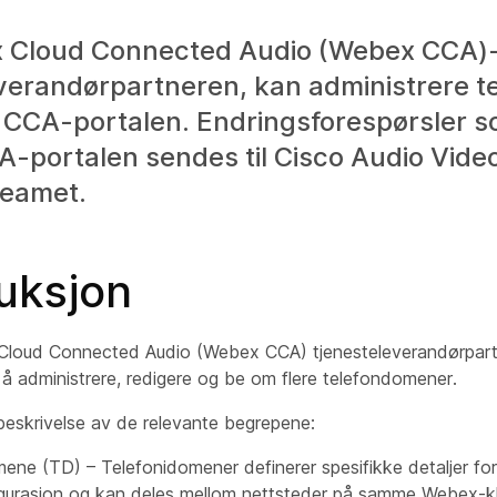
 Cloud Connected Audio (Webex CCA)
everandørpartneren, kan administrere 
CCA-portalen. Endringsforespørsler so
-portalen sendes til Cisco Audio Vide
eamet.
uksjon
loud Connected Audio (Webex CCA) tjenesteleverandørpart
 å administrere, redigere og be om flere telefondomener.
beskrivelse av de relevante begrepene:
ene (TD) – Telefonidomener definerer spesifikke detaljer for 
gurasjon og kan deles mellom nettsteder på samme Webex-kl