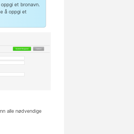
u oppgi et bronavn.
ke å oppgi et
inn alle nødvendige