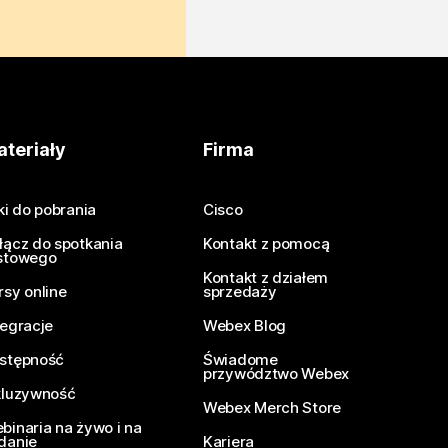
teriały
Firma
iki do pobrania
Cisco
łącz do spotkania
Kontakt z pomocą
stowego
Kontakt z działem
rsy online
sprzedaży
tegracje
Webex Blog
stępność
Świadome
przywództwo Webex
kluzywność
Webex Merch Store
binaria na żywo i na
danie
Kariera