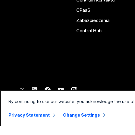
CPaaS
Zabezpieczenia
Control Hub
©
2026
Cisco lub podmioty zależne. Wszelkie prawa zastrzeżone
By continuing to use our website, you acknowledge the use of
Privacy Statement
Change Settings