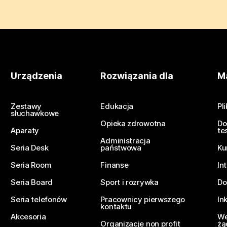
Urządzenia
Rozwiązania dla
Ma
Zestawy
Edukacja
Pl
słuchawkowe
Opieka zdrowotna
Do
Aparaty
te
Administracja
Seria Desk
państwowa
Ku
Seria Room
Finanse
In
Seria Board
Sport i rozrywka
Do
Seria telefonów
Pracownicy pierwszego
In
kontaktu
Akcesoria
We
Organizacje non profit
żą