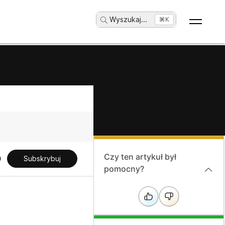
Wyszukaj
...
⌘K
Czy ten artykuł był
Subskrybuj
pomocny?