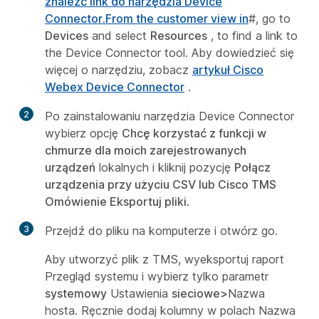
znaleźć link do narzędzia Device
Connector.From the customer view in
#, go to
Devices
and select
Resources
, to find a link to
the Device Connector tool. Aby dowiedzieć się
więcej o narzędziu, zobacz
artykuł Cisco
Webex Device Connector
.
2
Po zainstalowaniu narzędzia Device Connector
wybierz opcję
Chcę korzystać z funkcji w
chmurze dla moich zarejestrowanych
urządzeń
lokalnych i kliknij pozycję
Połącz
urządzenia przy użyciu CSV lub Cisco TMS
Omówienie Eksportuj pliki
.
3
Przejdź do pliku na komputerze i otwórz go.
Aby utworzyć plik z TMS, wyeksportuj raport
Przegląd systemu i wybierz tylko parametr
systemowy
Ustawienia
sieciowe>
Nazwa
hosta. Ręcznie dodaj kolumny w polach Nazwa