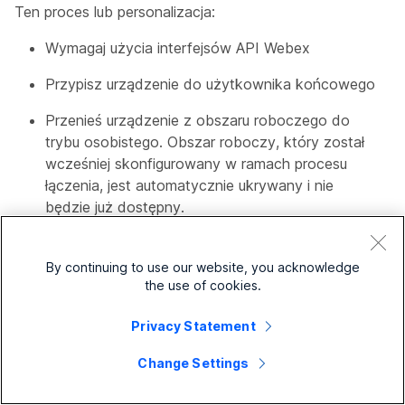
Ten proces lub personalizacja:
Wymagaj użycia interfejsów API Webex
Przypisz urządzenie do użytkownika końcowego
Przenieś urządzenie z obszaru roboczego do
trybu osobistego. Obszar roboczy, który został
wcześniej skonfigurowany w ramach procesu
łączenia, jest automatycznie ukrywany i nie
będzie już dostępny.
Ograniczenia:
By continuing to use our website, you acknowledge
Otwieranie spacji Webex nie jest obsługiwane na
the use of cookies.
urządzeniach z serii Desk w trybie osobistym po
połączeniu z Webex Edge for Devices.
Privacy Statement
Change Settings
Gdy urządzenie jest w trybie osobistym,