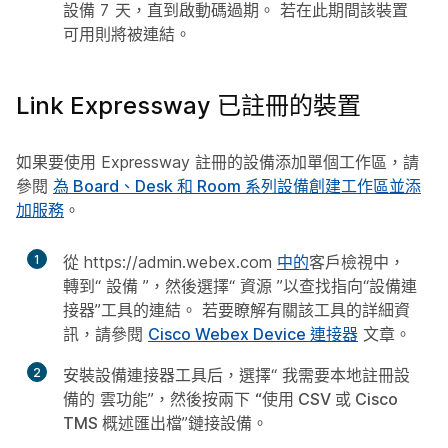
設備 7 天，直到啟動碼過期。 若在此期間該裝置
可用則將被連結。
Link Expressway 已註冊的裝置
如果要使用 Expressway 註冊的設備添加單個工作區，請
參閱
為 Board、Desk 和 Room 系列設備創建工作區並添
加服務
。
1
從 https://admin.webex.com
中的
客戶檢視中，
轉到“
設備
”，然後選擇“
資源
”以查找指向“設備連
接器”工具的連結。 若要瞭解有關該工具的詳細資
訊，請參閱
Cisco Webex Device 連接器
文章。
2
安裝設備連接器工具后，選擇“
我需要本地註冊設
備的
雲功能”，然後按兩下
“使用 CSV 或 Cisco
TMS 概述匯出檔
”鏈接設備。