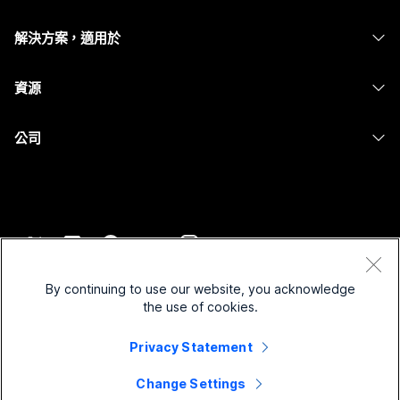
Calling
耳機
Calling
解決方案，適用於
Meetings
攝影機
Messaging
教育
Messaging
資源
Desk 系列
螢幕共用
醫療保健
Slido
下載
Room 系列
公司
政府
Webinars
加入測驗會議
Board 系列
Cisco
財務
Events
線上課程
電話系列
聯絡技術支援
運動與娛樂
Contact Center
整合
配件
聯絡銷售人員
前線
CPaaS
協助工具
條款和條件
Webex 部落格
非營利
安全性
By continuing to use our website, you acknowledge
包容性
隱私權聲明
the use of cookies.
Webex 思想領導力
啟動
Control Hub
Cookie
即時和隨選網路研討會
Webex Merch Store
Privacy Statement
商標
混合式工作
Webex 社群
©
2026
Cisco 和/或其子公司。保留所有權利。
職業
Change Settings