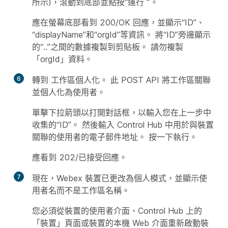
所示)，滾動到底部並點按“運行
”
。
應在螢幕底部看到 200/OK 回應，並顯示“ID”、
“displayName”和“orgId”等資訊。 將“ID”旁邊顯示
的“..”之間的數據複製到剪貼板。 請勿複製
「orgId」資料。
6
轉到
工作區個人化
。 此 POST API 將工作區關聯
並個人化為使用者。
單擊下拉箭頭以打開對話框，以輸入您在上一步中
收集的“ID”。 然後輸入 Control Hub 中用於與裝置
關聯的使用者的電子郵件地址。 按一下
執行
。
應看到 202/已接受回應。
7
現在，Webex 裝置已更改為個人模式，並顯示使
用者名而不是工作區名稱。
您必須從裝置的使用者介面、Control Hub 上的
「裝置」頁面或裝置的本機 Web 介面重新啟動裝