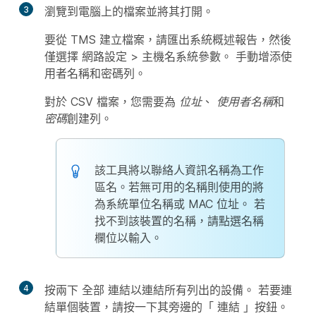
3
瀏覽到電腦上的檔案並將其打開。
要從 TMS 建立檔案，請匯出系統概述報告，然後
僅選擇
網路設定
>
主機名系統參數
。 手動增添使
用者名稱和密碼列。
對於 CSV 檔案，您需要為
位址
、
使用者名稱
和
密碼
創建列。
該工具將以聯絡人資訊名稱為工作
區名。若無可用的名稱則使用的將
為系統單位名稱或 MAC 位址。 若
找不到該裝置的名稱，請點選名稱
欄位以輸入。
4
按兩下
全部
連結以連結所有列出的設備。 若要連
結單個裝置，請按一下其旁邊的「
連結
」按鈕。