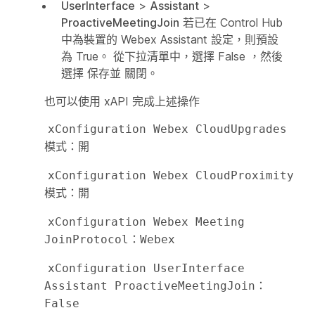
UserInterface
>
Assistant
>
ProactiveMeetingJoin
若已在 Control Hub
中為裝置的 Webex Assistant 設定，則預設
為 True。 從下拉清單中，選擇 False
，然後
選擇
保存並
關閉。
也可以使用 xAPI 完成上述操作
xConfiguration Webex CloudUpgrades 
模式：開
xConfiguration Webex CloudProximity 
模式：開
xConfiguration Webex Meeting 
JoinProtocol：Webex
xConfiguration UserInterface 
Assistant ProactiveMeetingJoin：
False