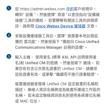
1
從 https://admin.webex.com
中的
客戶檢視中，
轉到“
設備
”，然後選擇“
資源
”以查找指向“設備連
接器”工具的連結。 若要瞭解有關該工具的詳細資
訊，請參閱
Cisco Webex Device 連接器
文章。
2
安裝設備連接器工具后，選擇“
我需要本地註冊設
備的
雲功能”，然後按兩下
“連結向 Cisco Unified
Communications Manager
註冊的設備”。
3
輸入主機
、
使用者名 (標準 AXL API 訪問使用者
名)
和
Unified CM 的密碼
，然後按兩下
連接
。 如
果您有包含公共簽名證書的 Unified CM，請確保
這些證書有效，或單擊
“繼續而不進行證書驗證
”。
裝置連接器會搜尋 Unified CM 設定裝置的名稱和
描述。 聯絡人資訊名稱將成為裝置所連接工作區的
名稱。 若未設定聯絡資訊姓名則使用系統單位名稱
或 MAC 位址。