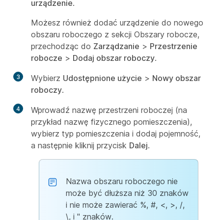
urządzenie
.
Możesz również dodać urządzenie do nowego
obszaru roboczego z sekcji Obszary robocze,
przechodząc do
Zarządzanie
>
Przestrzenie
robocze
>
Dodaj obszar roboczy
.
3
Wybierz
Udostępnione użycie
>
Nowy obszar
roboczy
.
4
Wprowadź nazwę przestrzeni roboczej (na
przykład nazwę fizycznego pomieszczenia),
wybierz typ pomieszczenia i dodaj pojemność,
a następnie kliknij przycisk
Dalej
.
Nazwa obszaru roboczego nie
może być dłuższa niż 30 znaków
i nie może zawierać %, #, <, >, /,
\, i " znaków.