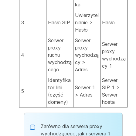
ka
Uwierzytel
3
Hasło SIP
nianie >
Hasło
Hasło
Serwer
Serwer
Serwer
proxy
proxy
proxy
4
ruchu
wychodzą
wychodzą
wychodzą
cy >
cy 1
cego
Adres
Identyfika
Serwer
tor linii
Serwer 1
SIP 1 >
5
(część
> Adres
Serwer
domeny)
hosta
Zarówno dla serwera proxy
wychodzącego, jak i serwera 1