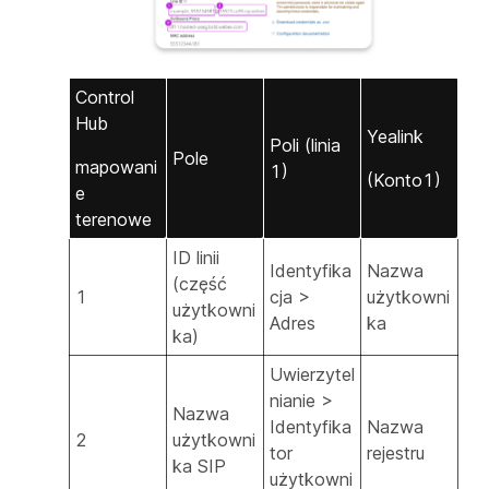
Control
Hub
Yealink
Poli (linia
Pole
mapowani
1)
(Konto1)
e
terenowe
ID linii
Identyfika
Nazwa
(część
1
cja >
użytkowni
użytkowni
Adres
ka
ka)
Uwierzytel
nianie >
Nazwa
Identyfika
Nazwa
2
użytkowni
tor
rejestru
ka SIP
użytkowni