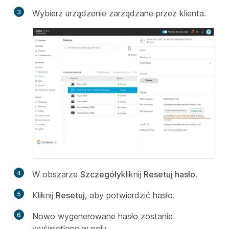
3
Wybierz urządzenie zarządzane przez klienta.
4
W obszarze
Szczegóły
kliknij
Resetuj hasło
.
5
Kliknij
Resetuj
, aby potwierdzić hasło.
6
Nowo wygenerowane hasło zostanie
wyświetlone w polu.