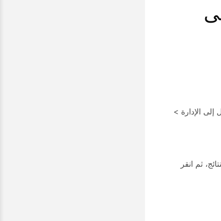
لى
ل إلى
الإدارة
>
ئج، ثم انقر