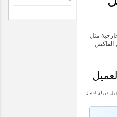
SI تابعة لجهات خارجية مثل
ء العلوية ومحولات ATA وحلول الفاكس
لعميل
يمتلك بيانات اعتماد مصادقة SIP. العميل مسؤول عن أي احتيال