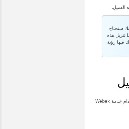
 العميل.
تخدم وكلمة المرور الخاصين بك في بروتوكول SIP لأنك ستحتاج
ا تنزيل هذه
يمكنك فيها رؤية
يمكنك الآن إضافة هاتف IP عام وتسجيل الأجهزة المُدارة من قبل جهات خارجية باستخدام خدمة Webex