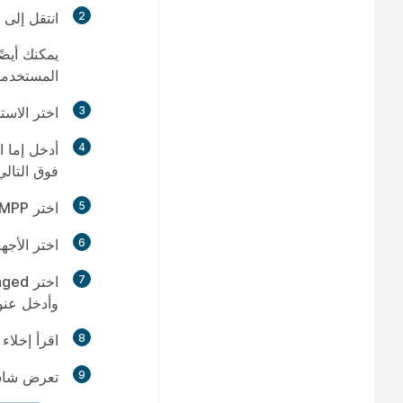
2
انتقل إلى
يمكنك أيض
المستخدم
3
اختر
الاست
4
أدخل إما ا
فوق
التالي
5
اختر
Cisco MPP، أو لاسلك
6
اختر
الأجه
7
اختر
aged
وأدخل عنوان 
8
اقرأ إخلاء
9
تعرض شاشة 