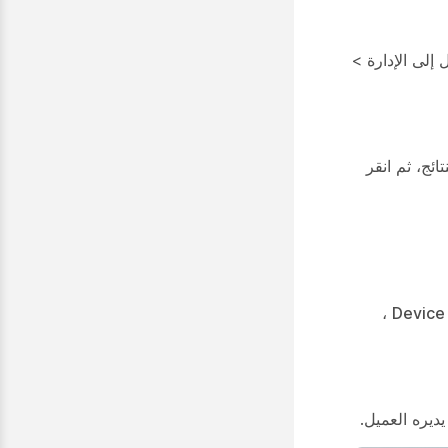
ل إلى
الإدارة
>
ئج، ثم انقر
،
Device
ديره العميل.