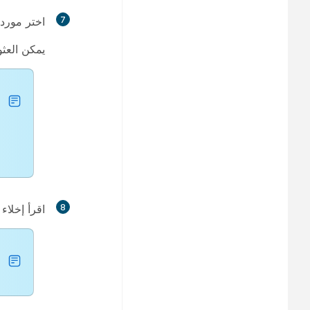
7
اختر
مورد 
يمكن العث
8
اقرأ إخلاء