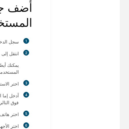
أضف جها
المستخ
1
سجل الدخ
2
انتقل إلى
يمكنك أيض
المستخدم
3
اختر
الاست
4
أدخل إما ا
فوق
التالي
5
اختر
هاتف سي
6
اختر
الأجه