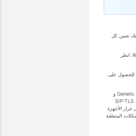
نك تعيين كل
ث للحصول على
توفر الأجهزة التي يديرها العملاء الآن ملفين تعريف SIP عامين، وهما Generic SIP Phone و
 تسمح هذه الملفات الشخصية للأجهزة المتوافقة مع SIP-TLS 1.2
. على غرار الأجهزة
شكلات المتعلقة