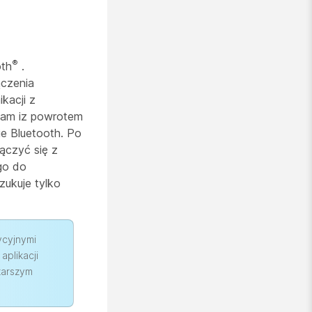
®
oth
.
ączenia
kacji z
tam iz powrotem
ie Bluetooth. Po
ączyć się z
go do
ukuje tylko
ycyjnymi
aplikacji
tarszym