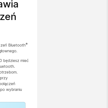
awia
dzeń
®
dzeń Bluetooth
agłownego.
0 będziesz mieć
uetooth.
potrzebom.
 przy
połączeń
 po wybraniu