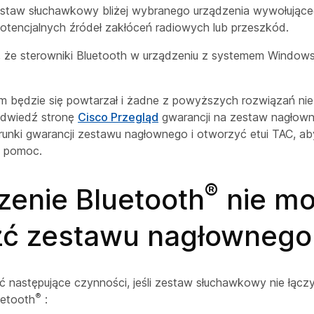
estaw słuchawkowy bliżej wybranego urządzenia wywołująceg
otencjalnych źródeł zakłóceń radiowych lub przeszkód.
ę, że sterowniki Bluetooth w urządzeniu z systemem Window
em będzie się powtarzał i żadne z powyższych rozwiązań ni
odwiedź stronę
Cisco Przegląd
gwarancji na zestaw nagłown
runki gwarancji zestawu nagłownego i otworzyć etui TAC, a
 pomoc.
®
zenie Bluetooth
nie m
źć zestawu nagłownego
 następujące czynności, jeśli zestaw słuchawkowy nie łączy
®
uetooth
: