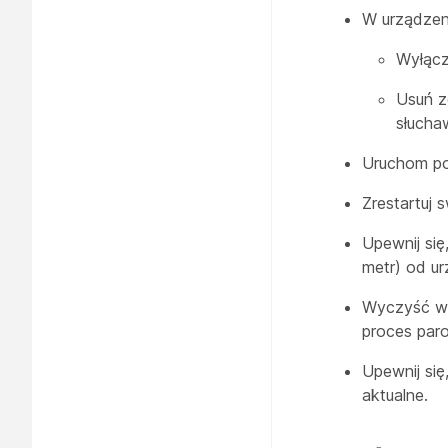
W urządzen
Wyłącz
Usuń z
słucha
Uruchom p
Zrestartuj 
Upewnij się
metr) od ur
Wyczyść ws
proces par
Upewnij si
aktualne.