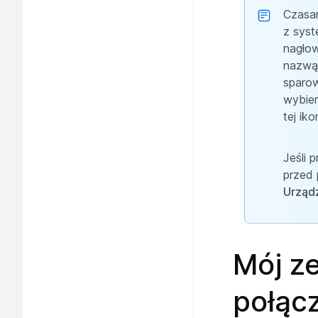
Czasam
z sys
nagło
nazwą
sparow
wybier
tej ik
Jeśli 
przed
Urząd
Mój z
połącz