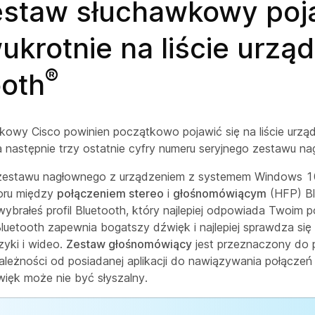
estaw słuchawkowy poj
ukrotnie na liście urzą
®
ooth
owy Cisco powinien początkowo pojawić się na liście urzą
 następnie trzy ostatnie cyfry numeru seryjnego zestawu n
zestawu nagłownego z urządzeniem z systemem Windows 1
oru między
połączeniem stereo
i
głośnomówiącym
(HFP) Bl
 wybrałeś profil Bluetooth, który najlepiej odpowiada Twoim 
luetooth zapewnia bogatszy dźwięk i najlepiej sprawdza się
yki i wideo.
Zestaw głośnomówiący
jest przeznaczony do 
leżności od posiadanej aplikacji do nawiązywania połączeń
ięk może nie być słyszalny.