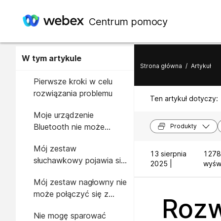
Centrum pomocy
W tym artykule
Strona główna
/
Artykuł
Pierwsze kroki w celu
rozwiązania problemu
Ten artykuł dotyczy:
Moje urządzenie
Bluetooth nie może
Produkty
znaleźć zestawu
Mój zestaw
słuchawkowego
13 sierpnia
1278
słuchawkowy pojawia się
2025 |
wyświ
dwukrotnie na liście
Mój zestaw nagłowny nie
urządzeń Bluetooth
może połączyć się z
Rozw
aplikacją Cisco Headsets
Nie mogę sparować