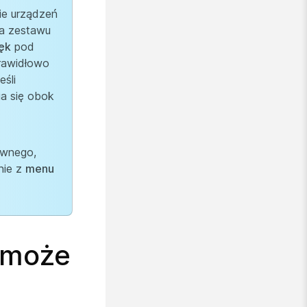
ie urządzeń
a zestawu
ęk
pod
rawidłowo
eśli
ia się obok
ownego,
nie z
menu
 może