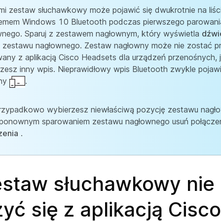
i zestaw słuchawkowy może pojawić się dwukrotnie na liśc
temem Windows 10 Bluetooth podczas pierwszego parowani
wnego. Sparuj z zestawem nagłownym, który wyświetla
dźwi
 zestawu nagłownego. Zestaw nagłowny może nie zostać p
any z aplikacją Cisco Headsets dla urządzeń przenośnych, j
zesz inny wpis. Nieprawidłowy wpis Bluetooth zwykle pojaw
ony
.
przypadkowo wybierzesz niewłaściwą pozycję zestawu nagł
 ponownym sparowaniem zestawu nagłownego usuń połącze
zenia
.
estaw słuchawkowy nie
yć się z aplikacją Cisco