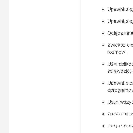
Upewnij się
Upewnij się
Odłącz inn
Zwiększ gł
rozmów.
Użyj aplika
sprawdzić,
Upewnij si
oprogramow
Usuń wszys
Zrestartuj 
Połącz się