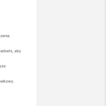
zenia
eadsets, aby
sze
hawkowy.