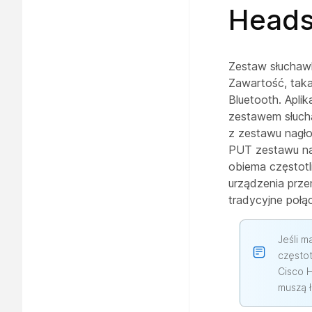
Heads
Zestaw słuchaw
Zawartość, taka
Bluetooth. Apli
zestawem słuch
z zestawu nagło
PUT zestawu na
obiema częstot
urządzenia prz
tradycyjne połą
Jeśli m
częstot
Cisco H
muszą ł