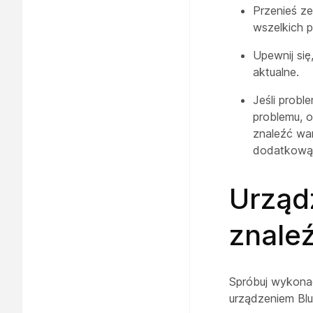
Przenieś z
wszelkich p
Upewnij si
aktualne.
Jeśli probl
problemu, 
znaleźć wa
dodatkową
Urząd
znale
Spróbuj wykonać
urządzeniem Bl