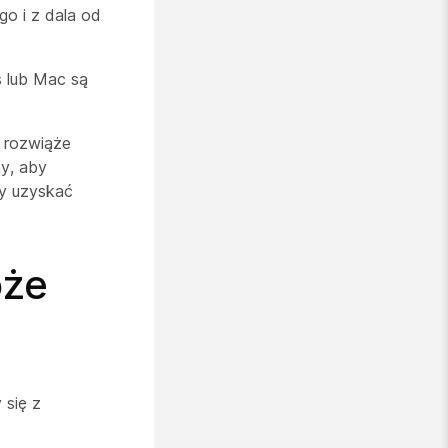
o i z dala od
s lub Mac są
e rozwiąże
y, aby
by uzyskać
oże
 się z