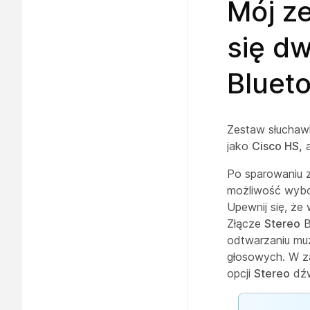
Mój z
się dw
Bluet
Zestaw słuchawk
jako
Cisco HS,
a
Po sparowaniu 
możliwość wyb
Upewnij się, że
Złącze
Stereo
B
odtwarzaniu muz
głosowych. W za
opcji
Stereo
dźw