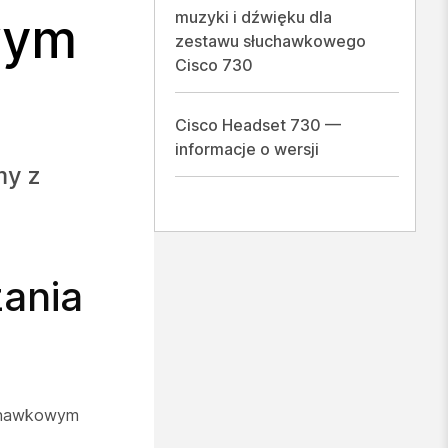
muzyki i dźwięku dla
wym
zestawu słuchawkowego
Cisco 730
Cisco Headset 730 —
informacje o wersji
my z
zania
łuchawkowym