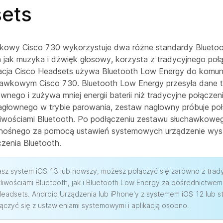
ets
kowy Cisco 730 wykorzystuje dwa różne standardy Blueto
 jak muzyka i dźwięk głosowy, korzysta z tradycyjnego poł
kacja Cisco Headsets używa Bluetooth Low Energy do komuni
awkowym Cisco 730. Bluetooth Low Energy przesyła dane 
wnego i zużywa mniej energii baterii niż tradycyjne połączen
głownego w trybie parowania, zestaw nagłowny próbuje poł
liwościami Bluetooth. Po podłączeniu zestawu słuchawkowe
enośnego za pomocą ustawień systemowych urządzenie wysz
czenia Bluetooth.
asz system iOS 13 lub nowszy, możesz połączyć się zarówno z trad
liwościami Bluetooth, jak i Bluetooth Low Energy za pośrednictwem 
eadsets. Android Urządzenia lub iPhone'y z systemem iOS 12 lub s
ączyć się z ustawieniami systemowymi i aplikacją osobno.