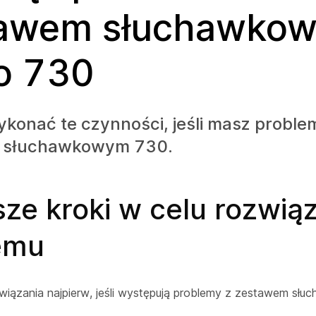
tawem słuchawko
o 730
konać te czynności, jeśli masz proble
 słuchawkowym 730.
ze kroki w celu rozwią
emu
wiązania najpierw, jeśli występują problemy z zestawem s