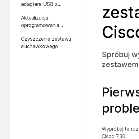
adaptera USB z
zes
zestawem
Aktualizacja
słuchawkowym Cisco
oprogramowania
Cisc
730
sprzętowego zestawu
Czyszczenie zestawu
słuchawkowego
słuchawkowego
Spróbuj wy
zestawem
Pierws
probl
Wypróbuj te roz
Cisco 730.