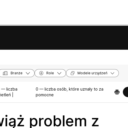
Branże
Role
Modele urządzeń
 — liczba
0 — liczba osób, które uznały to za
etleń |
pomocne
iąż problem z