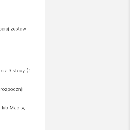
paruj zestaw
 niż 3 stopy (1
rozpocznij
s lub Mac są