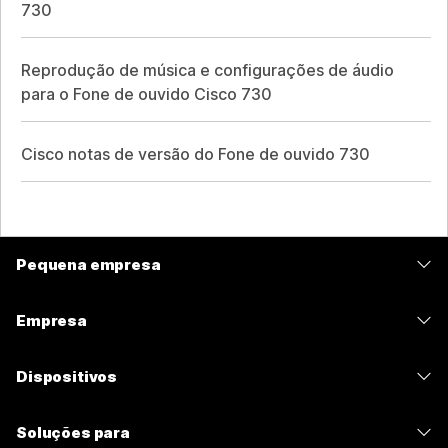
730
Reprodução de música e configurações de áudio
para o Fone de ouvido Cisco 730
Cisco notas de versão do Fone de ouvido 730
Pequena empresa
Preços
Empresa
Aplicativo Webex
Webex Suite
Dispositivos
Meetings
Calling
Fones de ouvido
Calling
Soluções para
Meetings