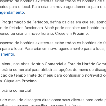
spenso de horários existentes exibe todos os horários de 
criou para o local. Para criar um novo agendamento para o lo
 agendamento
.
a
Programação de Feriados
, defina os dias em que seu aten
o de feriados funcionará. Você pode escolher um horário ex
enso ou criar um novo horário. Clique em
Próximo
.
spenso de horários existentes exibe todos os horários de f
u para o local. Para criar um novo agendamento para o local
damento
.
a
Menu
, nas abas
Horário Comercial
e
Fora do Horário Come
horário comercial
para atribuir as opções do menu de disca
ação de tempo limite do menu
para configurar o no/invalid
a. Clique em
Próximo
.
horário comercial
 do menu de discagem direcionam seus clientes para onde p
gitam um número específico em seus telefones.