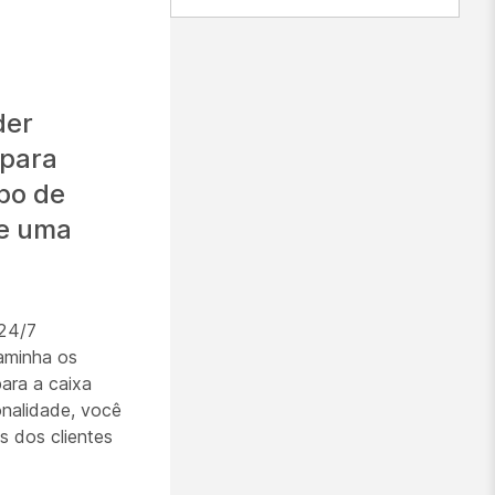
der
 para
po de
de uma
 24/7
aminha os
ara a caixa
onalidade, você
s dos clientes