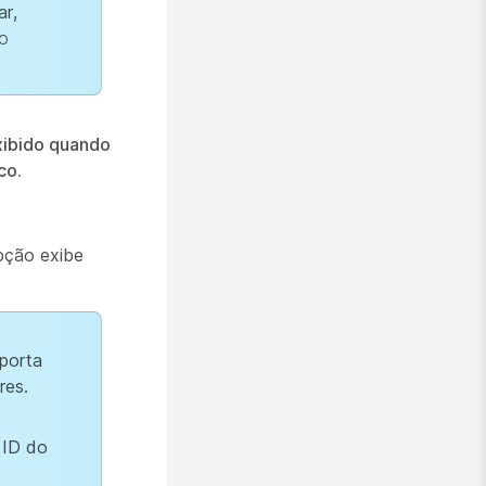
ar,
to
xibido quando
co.
ção exibe
porta
res.
 ID do