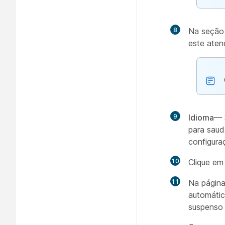
8
Na seçã
este aten
9
Idioma
— 
para sau
configura
10
Clique e
11
Na págin
automátic
suspenso 