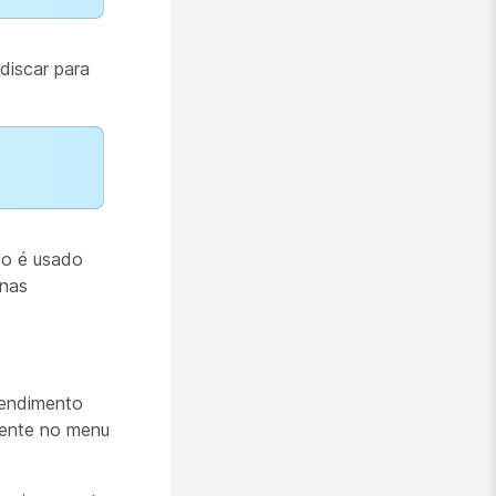
discar para
do é usado
 nas
atendimento
tente no menu