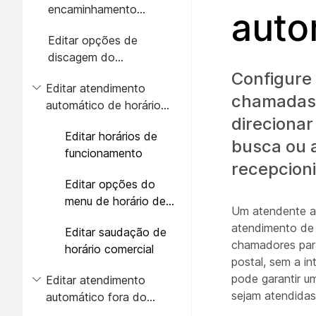
encaminhamento
auto
automático de chamadas
Editar opções de
do atendimento
discagem do
automático
atendimento automático
Configure
Editar atendimento
chamadas 
automático de horário
direciona
comercial
Editar horários de
busca ou 
funcionamento
recepcioni
Editar opções do
menu de horário de
Um atendente a
funcionamento
atendimento de
Editar saudação de
chamadores para
horário comercial
postal, sem a i
pode garantir u
Editar atendimento
sejam atendidas
automático fora do
horário comercial