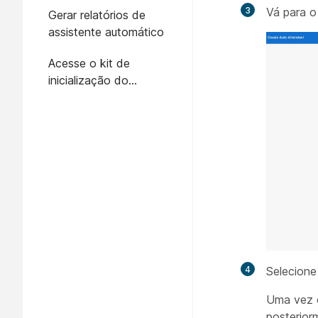
3
Vá para 
Gerar relatórios de
assistente automático
Acesse o kit de
inicialização do
atendente automático
4
Selecion
Uma vez c
posterior