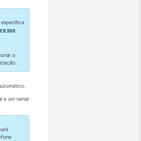
específica
ara sua
ionar o
ização.
automático.
al e um ramal
uirá
efone