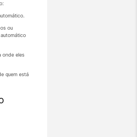
o:
automático.
dos ou
 automático
a onde eles
de quem está
o