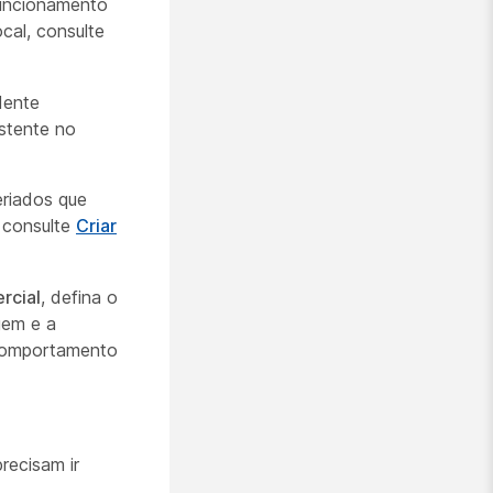
funcionamento
cal, consulte
dente
istente no
eriados que
, consulte
Criar
rcial
, defina o
gem e a
 comportamento
recisam ir