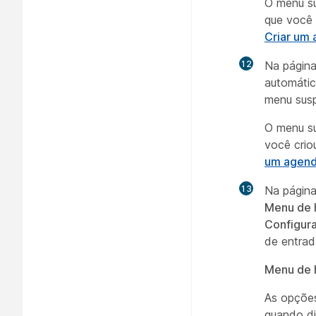
O menu su
que você 
Criar um
12
Na págin
automátic
menu susp
O menu su
você crio
um agen
13
Na págin
Menu de 
Configur
de entrad
Menu de 
As opções
quando di