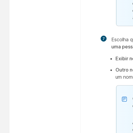
7
Escolha q
uma pesso
Exibir 
Outro n
um nome