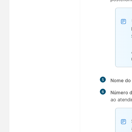
5
Nome do 
6
Número d
ao atendi