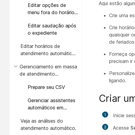
Aqui estão algu
Editar opções de
menu fora do horário
Crie uma es
de expediente
Editar saudação após
Crie horári
o expediente
quaisquer o
de feriados
Editar horários de
atendimento automático
Forneça opç
para feriados
precisam ir
Gerenciamento em massa
Personaliz
de atendimento
ligando.
automático
Prepare seu CSV
Criar u
Gerenciar assistentes
automáticos em
massa
1
Inicie se
Veja as análises do
2
Acesse
S
atendimento automático.