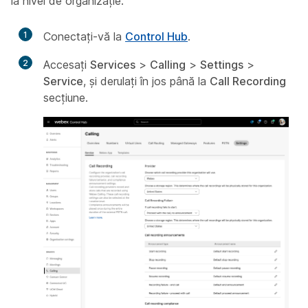
la nivel de organizație.
1
Conectați-vă la
Control Hub
.
2
Accesaţi
Services
>
Calling
>
Settings
>
Service
, și derulați în jos până la
Call Recording
secțiune.