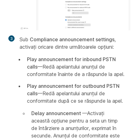
3
Sub
Compliance announcement settings
,
activați oricare dintre următoarele opțiuni:
Play announcement for inbound PSTN
calls
—Redă apelantului anunțul de
conformitate înainte de a răspunde la apel.
Play announcement for outbound PSTN
calls
—Redă apelantului anunțul de
conformitate după ce se răspunde la apel.
Delay announcement
—Activați
această opțiune pentru a seta un timp
de întârziere a anunțurilor, exprimat în
secunde. Anunțul de conformitate este