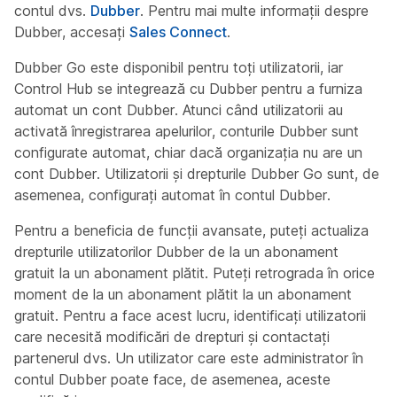
contul dvs.
Dubber
. Pentru mai multe informații despre
Dubber, accesați
Sales Connect
.
Dubber Go este disponibil pentru toți utilizatorii, iar
Control Hub se integrează cu Dubber pentru a furniza
automat un cont Dubber. Atunci când utilizatorii au
activată înregistrarea apelurilor, conturile Dubber sunt
configurate automat, chiar dacă organizația nu are un
cont Dubber. Utilizatorii și drepturile Dubber Go sunt, de
asemenea, configurați automat în contul Dubber.
Pentru a beneficia de funcții avansate, puteți actualiza
drepturile utilizatorilor Dubber de la un abonament
gratuit la un abonament plătit. Puteți retrograda în orice
moment de la un abonament plătit la un abonament
gratuit. Pentru a face acest lucru, identificați utilizatorii
care necesită modificări de drepturi și contactați
partenerul dvs. Un utilizator care este administrator în
contul Dubber poate face, de asemenea, aceste