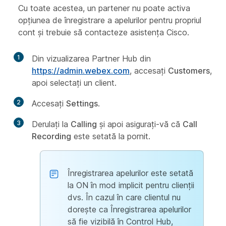
Cu toate acestea, un partener nu poate activa
opțiunea de înregistrare a apelurilor pentru propriul
cont și trebuie să contacteze asistența Cisco.
1
Din vizualizarea Partner Hub din
https://admin.webex.com
, accesați
Customers
,
apoi selectați un client.
2
Accesaţi
Settings
.
3
Derulați la
Calling
și apoi asigurați-vă că
Call
Recording
este setată la pornit.
Înregistrarea apelurilor este setată
la ON în mod implicit pentru clienții
dvs. În cazul în care clientul nu
dorește ca Înregistrarea apelurilor
să fie vizibilă în Control Hub,