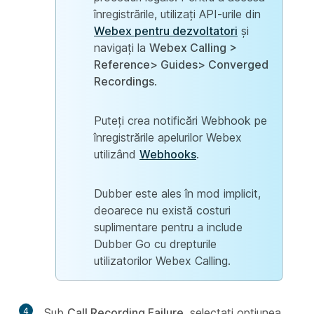
înregistrările, utilizați API-urile din
Webex pentru dezvoltatori
și
navigați la
Webex Calling >
Reference> Guides> Converged
Recordings
.
Puteți crea notificări Webhook pe
înregistrările apelurilor Webex
utilizând
Webhooks
.
Dubber este ales în mod implicit,
deoarece nu există costuri
suplimentare pentru a include
Dubber Go cu drepturile
utilizatorilor Webex Calling.
4
Sub
Call Recording Failure
, selectați opțiunea