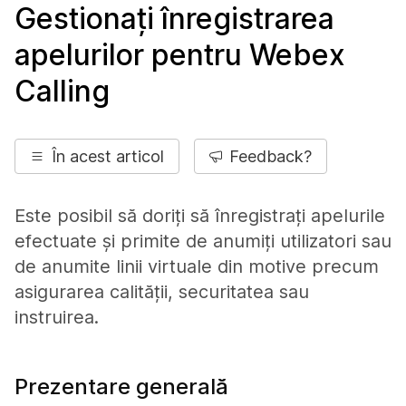
Gestionați înregistrarea
apelurilor pentru Webex
Calling
În acest articol
Feedback?
Este posibil să doriți să înregistrați apelurile
efectuate și primite de anumiți utilizatori sau
de anumite linii virtuale din motive precum
asigurarea calității, securitatea sau
instruirea.
Prezentare generală