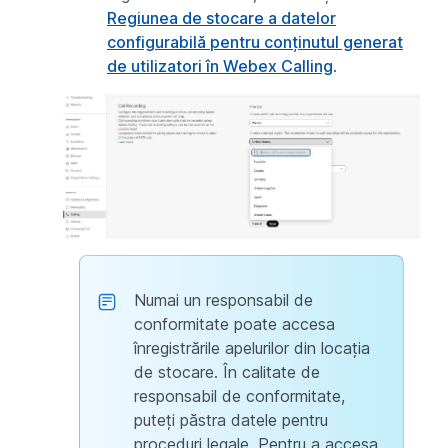
Regiunea de stocare a datelor
configurabilă pentru conținutul generat
de utilizatori în Webex Calling
.
Numai un responsabil de
conformitate poate accesa
înregistrările apelurilor din locația
de stocare. În calitate de
responsabil de conformitate,
puteți păstra datele pentru
proceduri legale. Pentru a accesa