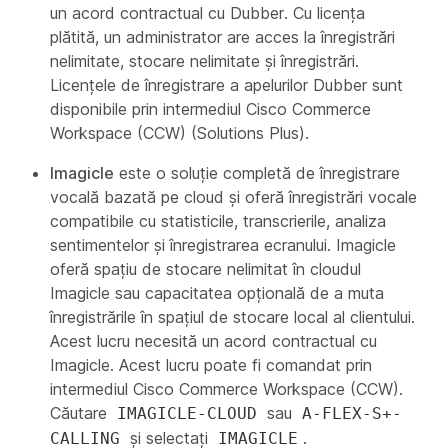
un acord contractual cu Dubber. Cu licența
plătită, un administrator are acces la înregistrări
nelimitate, stocare nelimitate și înregistrări.
Licențele de înregistrare a apelurilor Dubber sunt
disponibile prin intermediul Cisco Commerce
Workspace (CCW) (Solutions Plus).
Imagicle
este o soluție completă de înregistrare
vocală bazată pe cloud și oferă înregistrări vocale
compatibile cu statisticile, transcrierile, analiza
sentimentelor și înregistrarea ecranului. Imagicle
oferă spațiu de stocare nelimitat în cloudul
Imagicle sau capacitatea opțională de a muta
înregistrările în spațiul de stocare local al clientului.
Acest lucru necesită un acord contractual cu
Imagicle. Acest lucru poate fi comandat prin
intermediul Cisco Commerce Workspace (CCW).
Căutare
sau
IMAGICLE-CLOUD
A-FLEX-S+-
și selectați
.
CALLING
IMAGICLE