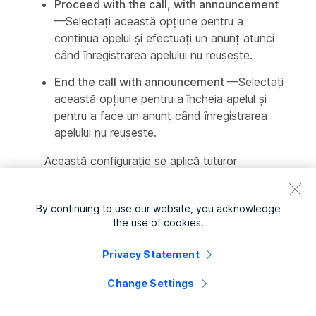
Proceed with the call, with announcement
—Selectați această opțiune pentru a
continua apelul și efectuați un anunț atunci
când înregistrarea apelului nu reușește.
End the call with announcement
—Selectați
această opțiune pentru a încheia apelul și
pentru a face un anunț când înregistrarea
apelului nu reușește.
Această configurație se aplică tuturor
platformelor de înregistrare.
5
Sub
Call recording announcements
, puteți
By continuing to use our website, you acknowledge
alege să redați anunțul standard de înregistrare
the use of cookies.
a apelurilor Webex sau un anunț personalizat
Privacy Statement
pentru anumite evenimente de înregistrare (cum
ar fi începerea, oprirea, întreruperea, reluarea și
Change Settings
eșecul înregistrării). Pentru a personaliza un
anunț: