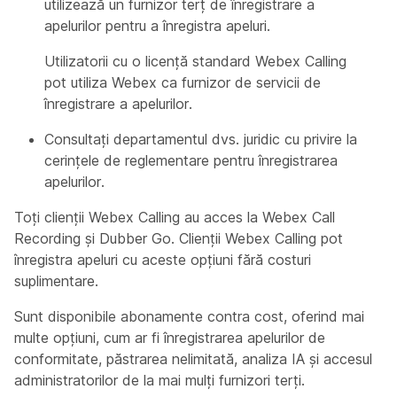
utilizează un furnizor terț de înregistrare a
apelurilor pentru a înregistra apeluri.
Utilizatorii cu o licență standard Webex Calling
pot utiliza Webex ca furnizor de servicii de
înregistrare a apelurilor.
Consultați departamentul dvs. juridic cu privire la
cerințele de reglementare pentru înregistrarea
apelurilor.
Toți clienții Webex Calling au acces la Webex Call
Recording și Dubber Go. Clienții Webex Calling pot
înregistra apeluri cu aceste opțiuni fără costuri
suplimentare.
Sunt disponibile abonamente contra cost, oferind mai
multe opțiuni, cum ar fi înregistrarea apelurilor de
conformitate, păstrarea nelimitată, analiza IA și accesul
administratorilor de la mai mulți furnizori terți.