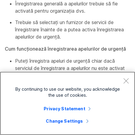
Înregistrarea generală a apelurilor trebuie să fie
activată pentru organizația dvs.
Trebuie să selectați un furnizor de servicii de
înregistrare înainte de a putea activa înregistrarea
apelurilor de urgență.
Cum funcționează înregistrarea apelurilor de urgență
Puteți înregistra apeluri de urgență chiar dacă
serviciul de înregistrare a apelurilor nu este activat
pentru linia care efectuează apelul.
Setările de înregistrare a apelurilor de urgență
By continuing to use our website, you acknowledge
înlocuiesc setările implicite de înregistrare a
the use of cookies.
apelurilor pentru linii. Acestea includ modul,
anunțurile și tonurile. Webex nu redă anunțuri sau
Privacy Statement
tonuri în timpul înregistrărilor apelurilor de urgență.
Change Settings
Apelul de urgență nu este întrerupt dacă
înregistrarea nu reușește să pornească sau se