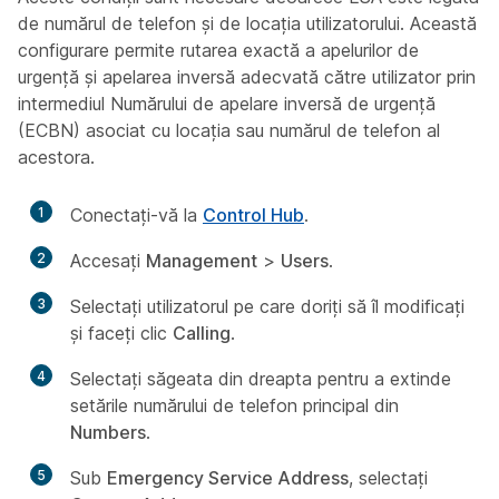
de numărul de telefon și de locația utilizatorului. Această
configurare permite rutarea exactă a apelurilor de
urgență și apelarea inversă adecvată către utilizator prin
intermediul Numărului de apelare inversă de urgență
(ECBN) asociat cu locația sau numărul de telefon al
acestora.
1
Conectați-vă la
Control Hub
.
2
Accesaţi
Management
>
Users
.
3
Selectați utilizatorul pe care doriți să îl modificați
și faceți clic
Calling
.
4
Selectați săgeata din dreapta pentru a extinde
setările numărului de telefon principal din
Numbers
.
5
Sub
Emergency Service Address
, selectați