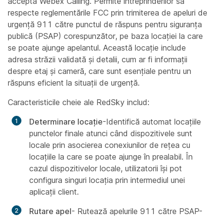
accepta Webex Calling. Permite întreprinderilor să
respecte reglementările FCC prin trimiterea de apeluri de
urgență 911 către punctul de răspuns pentru siguranța
publică (PSAP) corespunzător, pe baza locației la care
se poate ajunge apelantul. Această locație include
adresa străzii validată și detalii, cum ar fi informații
despre etaj și cameră, care sunt esențiale pentru un
răspuns eficient la situații de urgență.
Caracteristicile cheie ale RedSky includ:
Determinare locație
-Identifică automat locațiile
punctelor finale atunci când dispozitivele sunt
locale prin asocierea conexiunilor de rețea cu
locațiile la care se poate ajunge în prealabil. În
cazul dispozitivelor locale, utilizatorii își pot
configura singuri locația prin intermediul unei
aplicații client.
Rutare apel
- Rutează apelurile 911 către PSAP-