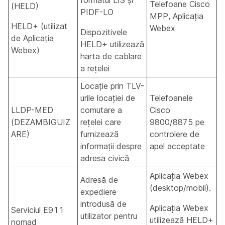
formatul LIS și
Telefoane Cisco
(HELD)
PIDF-LO
MPP, Aplicația
HELD+ (utilizat
Webex
Dispozitivele
de Aplicația
HELD+ utilizează
Webex)
harta de cablare
a rețelei
Locație prin TLV-
urile locației de
Telefoanele
LLDP-MED
comutare a
Cisco
(DEZAMBIGUIZ
rețelei care
9800/8875 pe
ARE)
furnizează
controlere de
informații despre
apel acceptate
adresa civică
Aplicația Webex
Adresă de
(desktop/mobil).
expediere
introdusă de
Aplicația Webex
Serviciul E911
utilizator pentru
utilizează HELD+
nomad