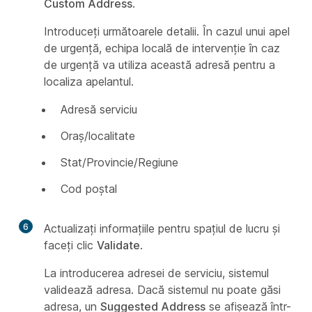
Custom Address
.
Introduceți următoarele detalii. În cazul unui apel
de urgență, echipa locală de intervenție în caz
de urgență va utiliza această adresă pentru a
localiza apelantul.
Adresă serviciu
Oraș/localitate
Stat/Provincie/Regiune
Cod poştal
6
Actualizați informațiile pentru spațiul de lucru și
faceți clic
Validate
.
La introducerea adresei de serviciu, sistemul
validează adresa. Dacă sistemul nu poate găsi
adresa, un
Suggested Address
se afișează într-