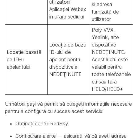
utilizatorii
și adresa
Aplicației Webex
furnizată de
în afara sediului
utilizator
Poly VVX,
Yealink, alte
Locație pe baza
dispozitive
Locație bazată
ID-ului de
NEDEȚINUTE.
pe ID-ul
apelant pentru
Acest lucru este
apelantului
dispozitivele
valabil pentru
NEDEȚINUTE
toate telefoanele
cu sau fără
HELD/HELD+
Următorii pași vă permit să culegeți informațiile necesare
pentru a configura cu succes acest serviciu:
Obțineți contul RedSky.
Configurare alerte — asigurați-vă că aveți adresa