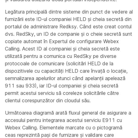
Legătura principală dintre sisteme din punct de vedere al
furnizării este ID-ul companiei HELD și cheia secretă din
portalul de administrare Redksy. Când este creat contul
dvs. RedSky, un ID de companie și o cheie secretă sunt
copiate automat în Expertul de configurare Webex
Calling. Acest ID al companiei și cheia secretă este
utilizată pentru a comunica cu RedSky pe diverse
protocoale de comunicare (solicitări HELD de la
dispozitivele cu capacități HELD care învață o locație,
semnalizarea apelurilor atunci când apelanții apelează
911 sau 933), iar ID-ul companiei și cheia secretă
permit acestui serviciu să coreleze solicitările către
clientul corespunzător din cloudul său.
Următoarea diagramă arată fluxul general de asigurare a
accesului pentru integrarea acestui serviciu E911 cu
Webex Calling. Elementele marcate cu o pictogramă
ceas reprezintă pași de furnizare și validare care