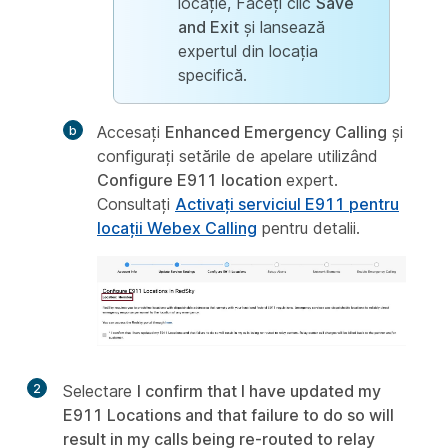
locație, Faceți clic
Save
and Exit
și lansează
expertul din locația
specifică.
Accesaţi
Enhanced Emergency Calling
și
configurați setările de apelare utilizând
Configure E911 location
expert.
Consultați
Activați serviciul E911 pentru
locații Webex Calling
pentru detalii.
2
Selectare
I confirm that I have updated my
E911 Locations and that failure to do so will
result in my calls being re-routed to relay