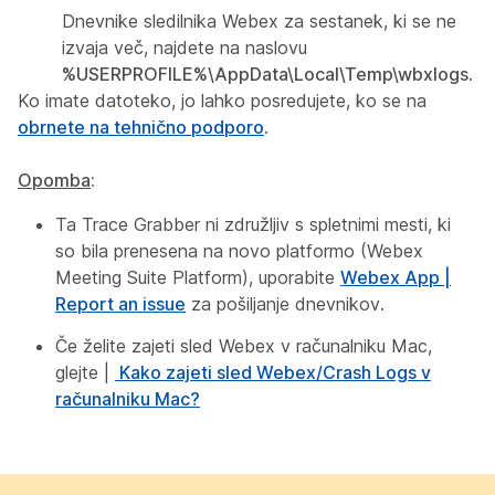
Dnevnike sledilnika Webex za sestanek, ki se ne
izvaja več, najdete na naslovu
%USERPROFILE%\AppData\Local\Temp\wbxlogs
.
Ko imate datoteko, jo lahko posredujete, ko se na
obrnete na tehnično podporo
.
Opomba
:
Ta Trace Grabber ni združljiv s spletnimi mesti, ki
so bila prenesena na novo platformo (Webex
Meeting Suite Platform), uporabite
Webex App |
Report an issue
za pošiljanje dnevnikov.
Če želite zajeti sled Webex v računalniku Mac,
glejte |
Kako zajeti sled Webex/Crash Logs v
računalniku Mac?