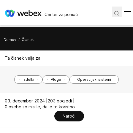
Center za pomoč
Domov
/
Članek
Ta članek velja za:
Izdelki
Vloge
Operacijski sistemi
03. december 2024 |
203 pogledi |
0 osebe so mislile, da je to koristno
Naroči