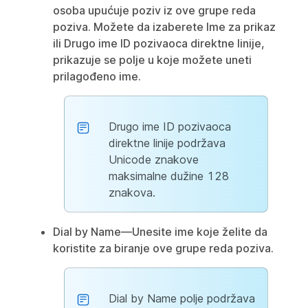
osoba upućuje poziv iz ove grupe reda
poziva. Možete da izaberete
Ime
za prikaz
ili
Drugo ime
ID pozivaoca direktne linije,
prikazuje se polje u koje možete uneti
prilagođeno ime.
Drugo ime ID pozivaoca
direktne linije podržava
Unicode znakove
maksimalne dužine 128
znakova.
Dial by Name
—Unesite ime koje želite da
koristite za biranje ove grupe reda poziva.
Dial by Name polje podržava