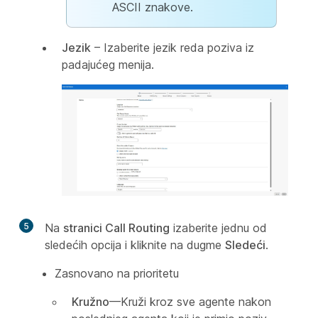
ASCII znakove.
Jezik
– Izaberite jezik reda poziva iz
padajućeg menija.
5
Na
stranici Call Routing
izaberite jednu od
sledećih opcija i kliknite na dugme
Sledeći
.
Zasnovano na prioritetu
Kružno
—Kruži kroz sve agente nakon