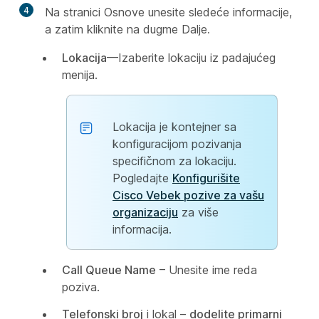
4
Na stranici Osnove unesite sledeće informacije,
a zatim kliknite na dugme Dalje
.
Lokacija
—Izaberite lokaciju iz padajućeg
menija.
Lokacija je kontejner sa
konfiguracijom pozivanja
specifičnom za lokaciju.
Pogledajte
Konfigurišite
Cisco Vebek pozive za vašu
organizaciju
za više
informacija.
Call Queue Name
– Unesite ime reda
poziva.
Telefonski broj
i lokal –
dodelite primarni