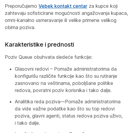
Preporučujemo
Vebek kontakt centar
za kupce koji
zahtevaju sofisticirane mogućnosti angažovanja kupaca,
omni-kanalno usmeravanje ili velike primene velikog
obima poziva.
Karakteristike i prednosti
Poziv Queue obuhvata sledeće funkcije:
Glasovni redovi – Pomaže administratorima da
konfigurišu različite funkcije kao što su rutiranje
zasnovano na veštinama, poboljšane politike
redova, povratni poziv korisnika i tako dalje.
Analitika reda poziva—Pomaže administratorima
da vide važne podatke kao što su top redovi
poziva, glavni agenti, status redova poziva uživo,
i tako dalje.