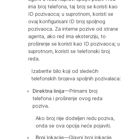
ima broj telefona, taj broj se koristi kao
ID pozivaoca; u suprotnom, koristi se
ovaj konfigurisani ID broj spoljnog
pozivaoca. Za interne pozive od strane
agenta, ako red ima ekstenziju, to
proširenje se koristi kao ID pozivaoca; u
suprotnom, koristi se telefonski broj
reda.
Izaberite bilo koji od sledećih
telefonskih brojeva spoljnih pozivalaca:
Direktna linija
—Primarni broj
telefona i proširenje ovog reda
poziva.
Ako broj nije dodeljen redu poziva,
onda se ova opcija neće pojaviti.
Broj
lokacije—Glavni broj lokacije