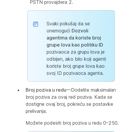
PSTN provajdera 2.
Svaki pokušaj da se
onemogući
Dozvoli
agentima da koriste broj
grupe lova kao politiku ID
pozivaoca za grupu lova je
odbijen, ako bilo koji agenti
koriste broj grupe lova kao
svoj ID pozivaoca agenta.
Broj poziva u redu
—Dodelite maksimalan
broj poziva za ovaj red poziva. Kada se
dostigne ovaj broj, pokreću se postavke
prelivanja.
Možete podesiti broj poziva u redu 0–250.