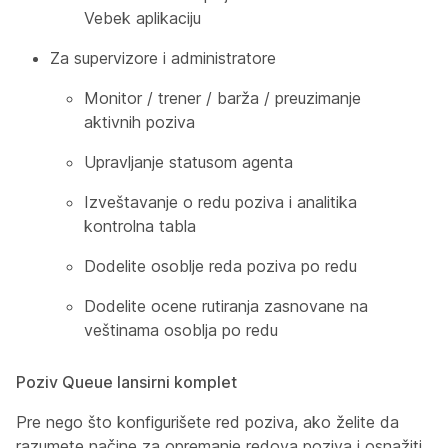
Vebek aplikaciju
Za supervizore i administratore
Monitor / trener / barža / preuzimanje
aktivnih poziva
Upravljanje statusom agenta
Izveštavanje o redu poziva i analitika
kontrolna tabla
Dodelite osoblje reda poziva po redu
Dodelite ocene rutiranja zasnovane na
veštinama osoblja po redu
Poziv Queue lansirni komplet
Pre nego što konfigurišete red poziva, ako želite da
razumete načine za opremanje redova poziva i osnažiti