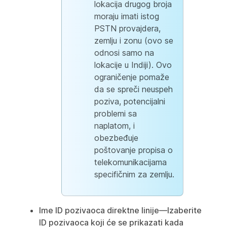
lokacija drugog broja
moraju imati istog
PSTN provajdera,
zemlju i zonu (ovo se
odnosi samo na
lokacije u Indiji). Ovo
ograničenje pomaže
da se spreči neuspeh
poziva, potencijalni
problemi sa
naplatom, i
obezbeđuje
poštovanje propisa o
telekomunikacijama
specifičnim za zemlju.
Ime
ID pozivaoca direktne linije—Izaberite
ID pozivaoca koji će se prikazati kada