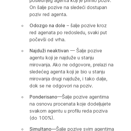
poslednjeg agenta koji je primio poziv.
On šalje pozive na sledeći dostupan
poziv red agenta.
Odozgo na dole
– šalje pozive kroz
red agenata po redosledu, svaki put
počevši od vrha.
Najduži neaktivan
— Šalje pozive
agentu koji je najduže u stanju
mirovanja. Ako ne odgovore, prelazi na
sledećeg agenta koji je bio u stanju
mirovanja drugi najduže, i tako dalje,
dok se ne odgovori na poziv.
Ponderisano
—Šalje pozive agentima
na osnovu procenata koje dodeljujete
svakom agentu u profilu reda poziva
(do 100%).
Simultano—
Šalje pozive svim agentima