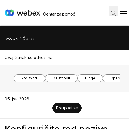
Centar za pomoć
Početak
/
Članak
Ovaj članak se odnosi na:
Proizvodi
Delatnosti
Uloge
Operativni
05. јун 2026. |
Pretplati se