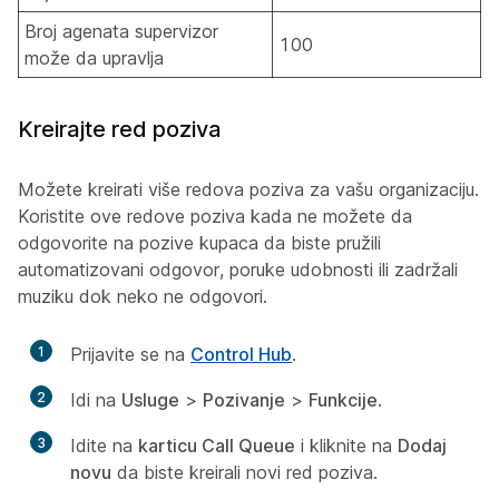
Broj agenata supervizor
100
može da upravlja
Kreirajte red poziva
Možete kreirati više redova poziva za vašu organizaciju.
Koristite ove redove poziva kada ne možete da
odgovorite na pozive kupaca da biste pružili
automatizovani odgovor, poruke udobnosti ili zadržali
muziku dok neko ne odgovori.
1
Prijavite se na
Control Hub
.
2
Idi na
Usluge
>
Pozivanje
>
Funkcije
.
3
Idite na
karticu Call Queue
i kliknite na
Dodaj
novu
da biste kreirali novi red poziva.