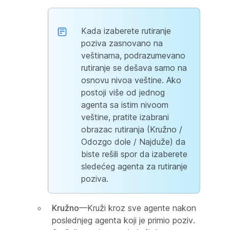
Kada izaberete rutiranje
poziva zasnovano na
veštinama, podrazumevano
rutiranje se dešava samo na
osnovu nivoa veštine. Ako
postoji više od jednog
agenta sa istim nivoom
veštine, pratite izabrani
obrazac rutiranja (Kružno /
Odozgo dole / Najduže) da
biste rešili spor da izaberete
sledećeg agenta za rutiranje
poziva.
Kružno
—Kruži kroz sve agente nakon
poslednjeg agenta koji je primio poziv.