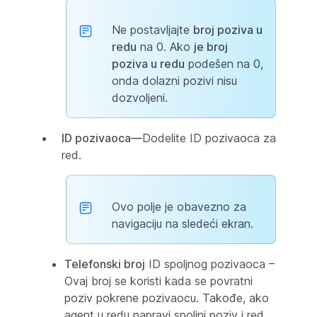
Ne postavljajte
broj poziva u
redu
na 0. Ako
je broj
poziva u redu
podešen na 0,
onda dolazni pozivi nisu
dozvoljeni.
ID pozivaoca—
Dodelite ID pozivaoca za
red.
Ovo polje je obavezno za
navigaciju na sledeći ekran.
Telefonski broj
ID spoljnog pozivaoca –
Ovaj broj se koristi kada se povratni
poziv pokrene pozivaocu. Takođe, ako
agent u redu napravi spoljni poziv i red