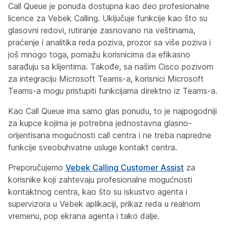
Call Queue je ponuda dostupna kao deo profesionalne
licence za Vebek Calling. Uključuje funkcije kao što su
glasovni redovi, rutiranje zasnovano na veštinama,
praćenje i analitika reda poziva, prozor sa više poziva i
još mnogo toga, pomažu korisnicima da efikasno
sarađuju sa klijentima. Takođe, sa našim Cisco pozivom
za integraciju Microsoft Teams-a, korisnici Microsoft
Teams-a mogu pristupiti funkcijama direktno iz Teams-a.
Kao Call Queue ima
samo glas
ponudu, to je najpogodniji
za kupce kojima je potrebna jednostavna glasno-
orijentisana mogućnosti call centra i ne treba napredne
funkcije sveobuhvatne usluge kontakt centra.
Preporučujemo
Vebek Calling Customer Assist
za
korisnike koji zahtevaju profesionalne mogućnosti
kontaktnog centra, kao što su iskustvo agenta i
supervizora u Vebek aplikaciji, prikaz reda u realnom
vremenu, pop ekrana agenta i tako dalje.