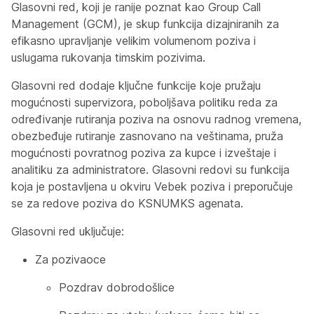
Glasovni red, koji je ranije poznat kao Group Call
Management (GCM), je skup funkcija dizajniranih za
efikasno upravljanje velikim volumenom poziva i
uslugama rukovanja timskim pozivima.
Glasovni red dodaje ključne funkcije koje pružaju
mogućnosti supervizora, poboljšava politiku reda za
određivanje rutiranja poziva na osnovu radnog vremena,
obezbeđuje rutiranje zasnovano na veštinama, pruža
mogućnosti povratnog poziva za kupce i izveštaje i
analitiku za administratore. Glasovni redovi su funkcija
koja je postavljena u okviru Vebek poziva i preporučuje
se za redove poziva do KSNUMKS agenata.
Glasovni red uključuje:
Za pozivaoce
Pozdrav dobrodošlice