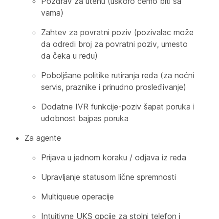
Pozdrav za utehu (uskoro ćemo biti sa
vama)
Zahtev za povratni poziv (pozivalac može
da odredi broj za povratni poziv, umesto
da čeka u redu)
Poboljšane politike rutiranja reda (za noćni
servis, praznike i prinudno prosleđivanje)
Dodatne IVR funkcije-poziv šapat poruka i
udobnost bajpas poruka
Za agente
Prijava u jednom koraku / odjava iz reda
Upravljanje statusom lične spremnosti
Multiqueue operacije
Intuitivne UKS opcije za stolni telefon i