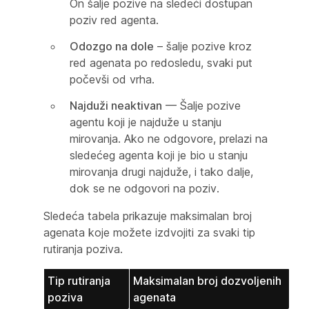
On šalje pozive na sledeći dostupan
poziv red agenta.
Odozgo na dole
– šalje pozive kroz
red agenata po redosledu, svaki put
počevši od vrha.
Najduži neaktivan
— Šalje pozive
agentu koji je najduže u stanju
mirovanja. Ako ne odgovore, prelazi na
sledećeg agenta koji je bio u stanju
mirovanja drugi najduže, i tako dalje,
dok se ne odgovori na poziv.
Sledeća tabela prikazuje maksimalan broj
agenata koje možete izdvojiti za svaki tip
rutiranja poziva.
Tip rutiranja
Maksimalan broj dozvoljenih
poziva
agenata