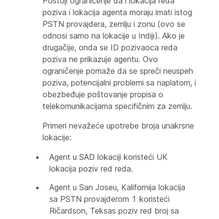
Postoji ograničenje da i lokacija reda
poziva i lokacija agenta moraju imati istog
PSTN provajdera, zemlju i zonu (ovo se
odnosi samo na lokacije u Indiji). Ako je
drugačije, onda se ID pozivaoca reda
poziva ne prikazuje agentu. Ovo
ograničenje pomaže da se spreči neuspeh
poziva, potencijalni problemi sa naplatom, i
obezbeđuje poštovanje propisa o
telekomunikacijama specifičnim za zemlju.
Primeri nevažeće upotrebe broja unakrsne
lokacije:
Agent u SAD lokaciji koristeći UK
lokacija poziv red reda.
Agent u San Joseu, Kalifornija lokacija
sa PSTN provajderom 1 koristeći
Ričardson, Teksas poziv red broj sa