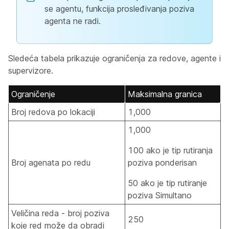
se agentu, funkcija prosleđivanja poziva
agenta ne radi.
Sledeća tabela prikazuje ograničenja za redove, agente i
supervizore.
Ograničenje
Maksimalna granica
Broj redova po lokaciji
1,000
1,000
100 ako je tip rutiranja
Broj agenata po redu
poziva ponderisan
50 ako je tip rutiranje
poziva Simultano
Veličina reda - broj poziva
250
koje red može da obradi