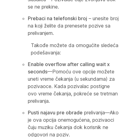
se ne prekine.
Prebaci na telefonski broj
– unesite broj
na koji želite da prenesete pozive sa
prelivanjem.
Takođe možete da omogućite sledeća
podešavanja:
Enable overflow after calling wait x
seconds
—Pomoću ove opcije možete
uneti vreme čekanja (u sekundama) za
pozivaoce. Kada pozivalac postigne
ovo vreme čekanja, pokreće se tretman
prelivanja.
Pusti najavu pre obrade
prelivanja—Ako
je ova opcija onemogućena, pozivaoci
čuju muziku čekanja dok korisnik ne
odgovori na poziv.