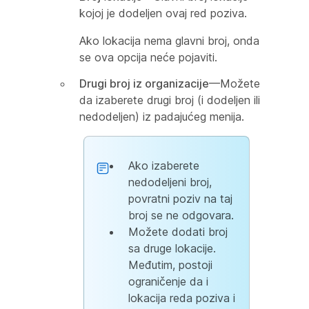
kojoj je dodeljen ovaj red poziva.
Ako lokacija nema glavni broj, onda
se ova opcija neće pojaviti.
Drugi broj iz organizacije
—Možete
da izaberete drugi broj (i dodeljen ili
nedodeljen) iz padajućeg menija.
Ako izaberete
nedodeljeni broj,
povratni poziv na taj
broj se ne odgovara.
Možete dodati broj
sa druge lokacije.
Međutim, postoji
ograničenje da i
lokacija reda poziva i