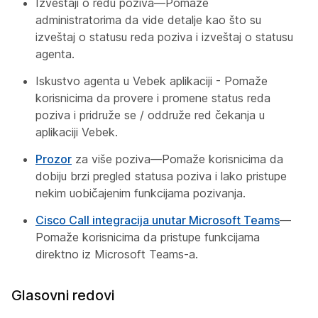
Izveštaji o redu poziva—Pomaže
administratorima da vide detalje kao što su
izveštaj o statusu reda poziva i izveštaj o statusu
agenta.
Iskustvo agenta u Vebek aplikaciji - Pomaže
korisnicima da provere i promene status reda
poziva i pridruže se / oddruže red čekanja u
aplikaciji Vebek.
Prozor
za više poziva—Pomaže korisnicima da
dobiju brzi pregled statusa poziva i lako pristupe
nekim uobičajenim funkcijama pozivanja.
Cisco Call integracija unutar Microsoft Teams
—
Pomaže korisnicima da pristupe funkcijama
direktno iz Microsoft Teams-a.
Glasovni redovi