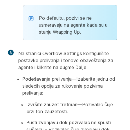
Po defaultu, pozivi se ne
usmeravaju na agente kada su u
stanju Wrapping Up.
6
Na stranici Overflow
Settings
konfigurišite
postavke prelivanja i tonove obaveštenja za
agente i kliknite na dugme
Dalje
.
Podešavanja
prelivanja—Izaberite jednu od
sledećih opcija za rukovanje pozivima
prelivanja:
Izvršite zauzet tretman
—Pozivalac čuje
brzi ton zauzetosti.
Pusti zvonjavu dok pozivalac ne spusti
slušalicu - Pozivalac čuje zvonjavu dok