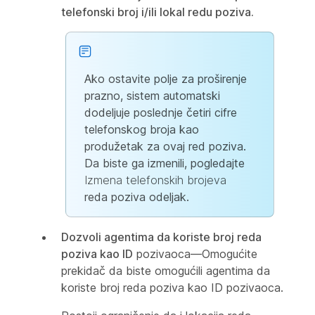
telefonski broj i/ili lokal redu poziva.
Ako ostavite polje za proširenje
prazno, sistem automatski
dodeljuje poslednje četiri cifre
telefonskog broja kao
produžetak za ovaj red poziva.
Da biste ga izmenili, pogledajte
Izmena telefonskih brojeva
reda poziva odeljak.
Dozvoli agentima da koriste broj reda
poziva kao ID
pozivaoca—Omogućite
prekidač da biste omogućili agentima da
koriste broj reda poziva kao ID pozivaoca.