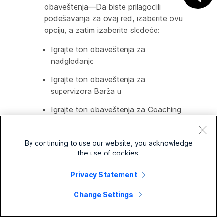
obaveštenja—Da biste prilagodili
podešavanja za ovaj red, izaberite ovu
opciju, a zatim izaberite sledeće:
Igrajte ton obaveštenja za
nadgledanje
Igrajte ton obaveštenja za
supervizora Barža u
Igrajte ton obaveštenja za Coaching
Odabir ovih opcija igra ton obaveštenja
za agenta kada supervizor prati, trenira
By continuing to use our website, you acknowledge
ili ubacuje u poziv.
the use of cookies.
Privacy Statement
7
Na
stranici Najave
odredite poruke i muziku koju
pozivaoci čuju dok čekaju u redu i kliknite na
Change Settings
dugme
Dalje
. Možete da omogućite bilo koju od
sledećih opcija: