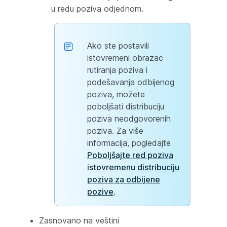
u redu poziva odjednom.
Ako ste postavili
istovremeni obrazac
rutiranja poziva i
podešavanja odbijenog
poziva, možete
poboljšati distribuciju
poziva neodgovorenih
poziva. Za više
informacija, pogledajte
Poboljšajte red poziva
istovremenu distribuciju
poziva za odbijene
pozive
.
Zasnovano na veštini