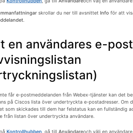
 på
Kontrollhubben
, gå till
Användare
och välj en användare
mmanfattningar
skrollar du ner till avsnittet
Info
för att vi
ddelandet
.
rt en användares e-pos
vvisningslistan
tryckningslistan)
te får e-postmeddelanden från Webex-tjänster kan det bet
nns på Ciscos lista över undertryckta e-postadresser. Om d
 som skickades till dem har felstatus kan en fullständig ad
 från listan över undertryckta användare.
 på
Kontrollhubben
, gå till
Användare
och välj en användare