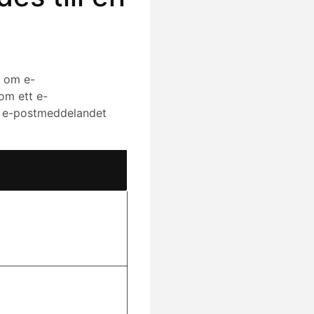
a om e-
om ett e-
m e-postmeddelandet