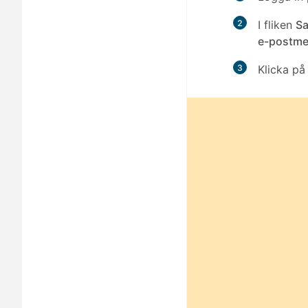
2
I fliken
Sa
e-postme
3
Klicka p