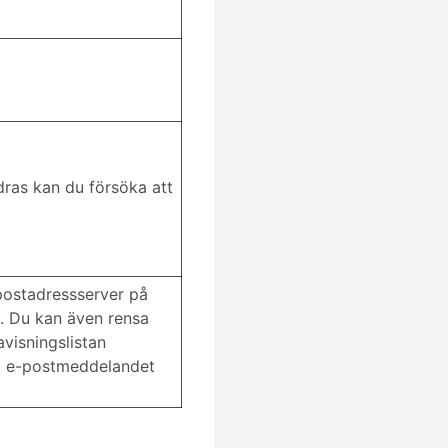
dras kan du försöka att
postadressserver på
. Du kan även rensa
visningslistan
ka e-postmeddelandet