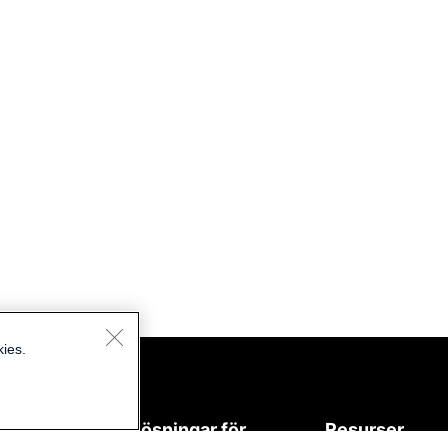
kies.
eter
Lösningar för
Resurser