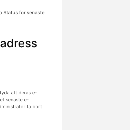
.
sa
Status för senaste
tadress
yda att deras e-
et senaste e-
ministratör ta bort
.