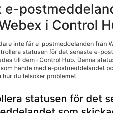
 e-postmeddelan
 Webex i Control 
are inte får e-postmeddelanden från W
trollera statusen för det senaste e-po
des till dem i Control Hub. Denna status
d som hände med e-postmeddelandet oc
m hur du felsöker problemet.
llera statusen för det 
eddelandet som skickade