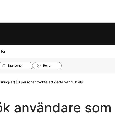
 för:
Branscher
Roller
sning(ar) |
0 personer tyckte att detta var till hjälp
ök användare som i