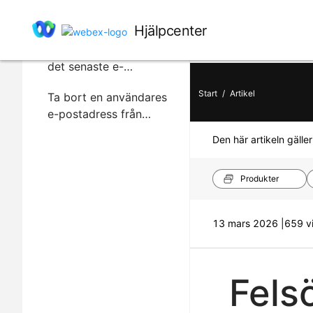
I den här artikeln
Hjälpcenter
Kontrollera statusen för
det senaste e-
postmeddelandet som
Start
/
Artikel
Ta bort en användares
skickades till en
e-postadress från
användare
avvisningslistan
Den här artikeln gäller
(undertryckningslistan)
Produkter
13 mars 2026 |
659 vi
Fels