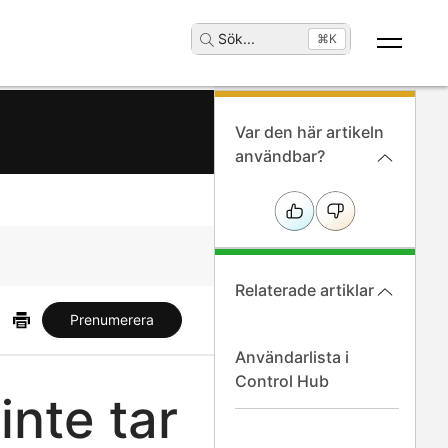
Sök
...
⌘K
Var den här artikeln
användbar?
Relaterade artiklar
Prenumerera
Användarlista i
Control Hub
nte tar