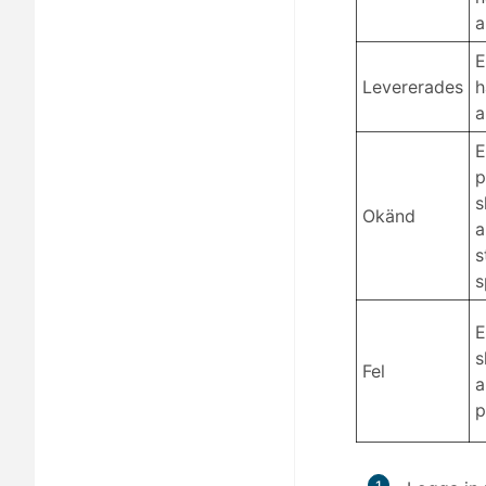
a
E
Levererades
h
a
E
p
s
Okänd
a
s
s
E
s
Fel
a
p
1