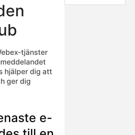
den
Hub
ebex-tjänster
stmeddelandet
 hjälper dig att
h ger dig
senaste e-
s till en