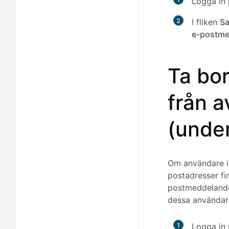
Logga in
2
I fliken
Sa
e-postme
Ta bo
från a
(under
Om användare in
postadresser fi
postmeddelandet
dessa användare
1
Logga in