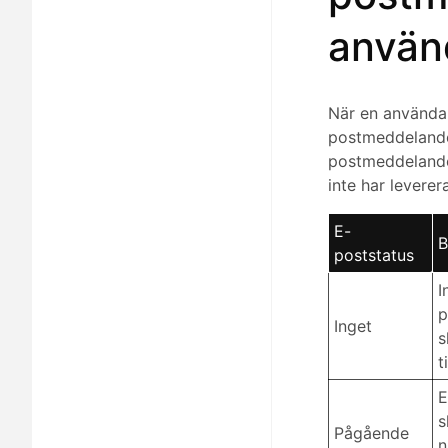
använ
När en använda
postmeddelandet
postmeddelande 
inte har leverer
E-
B
poststatus
I
p
Inget
s
t
E
s
Pågående
n