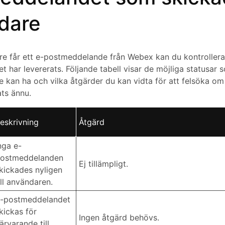
dare
re får ett e-postmeddelande från Webex kan du kontroller
 har levererats. Följande tabell visar de möjliga statusar s
kan ha och vilka åtgärder du kan vidta för att felsöka o
ats ännu.
eskrivning
Åtgärd
nga e-
ostmeddelanden
Ej tillämpligt.
kickades nyligen
ill användaren.
-postmeddelandet
kickas för
Ingen åtgärd behövs.
ärvarande till