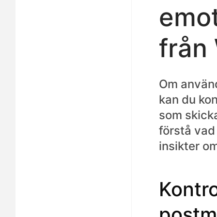
emot
från
Om använd
kan du kon
som skicka
förstå va
insikter o
Kontro
postm