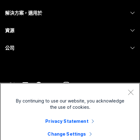
Calling
耳機
Calling
解決方案，適用於
Meetings
攝影機
Messaging
教育
Messaging
資源
Desk 系列
螢幕共用
醫療保健
Slido
下載
Room 系列
公司
政府
Webinars
加入測驗會議
Board 系列
Cisco
財務
Events
線上課程
電話系列
聯絡技術支援
運動與娛樂
Contact Center
整合
配件
聯絡銷售人員
前線
CPaaS
協助工具
條款和條件
Webex 部落格
非營利
安全性
By continuing to use our website, you acknowledge
包容性
隱私權聲明
the use of cookies.
Webex 思想領導力
啟動
Control Hub
Cookie
即時和隨選網路研討會
Webex Merch Store
Privacy Statement
商標
混合式工作
Webex 社群
©
2026
Cisco 和/或其子公司。保留所有權利。
職業
Change Settings
Webex 開發人員