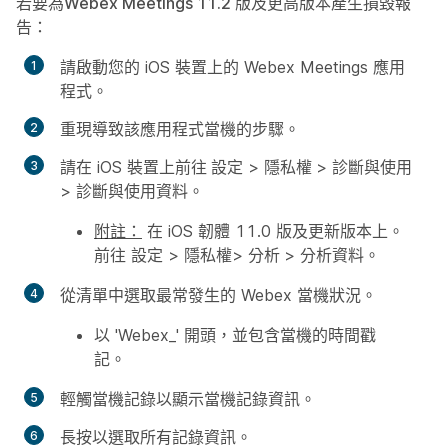
若要為Webex Meetings 11.2 版及更高版本產生損毀報
告
：
請啟動您的 iOS 裝置上的 Webex Meetings 應用
程式。
重現導致該應用程式當機的步驟。
請在 iOS 裝置上前往
設定
>
隱私權
>
診斷與使用
>
診斷與使用資料
。
附註：
在 iOS 韌體 11.0 版及更新版本上。
前往
設定
>
隱私權
>
分析
>
分析
資料
。
從清單中選取最常發生的 Webex 當機狀況。
以 'Webex_' 開頭，並包含當機的時間戳
記。
輕觸當機記錄以顯示當機記錄資訊。
長按以
選取所有
記錄資訊。