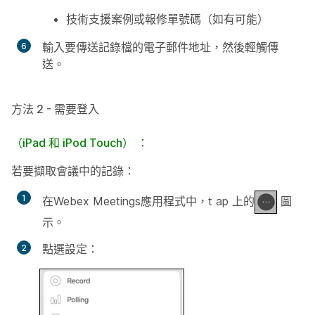
技術支援案例或報修單號碼（如有可能）
輸入要傳送記錄檔的電子郵件地址，然後輕觸
傳
送
。
方法 2 - 需要登入
（iPad 和 iPod Touch）
：
若要擷取會議中的記錄
：
在Webex Meetings應用程式中，t
ap 上的
圖
示。
點選
設定
：