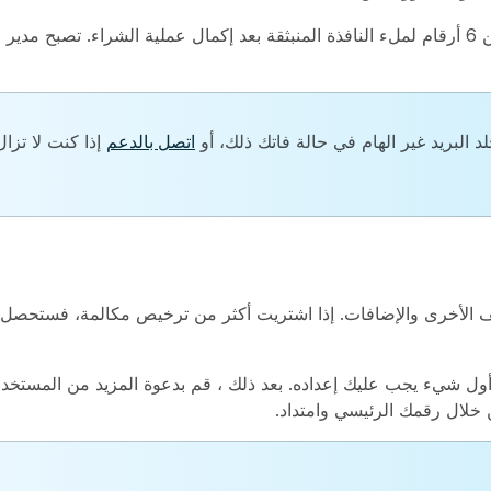
تحقق من بريدك الإلكتروني بحثا عن رمز التحقق المكون من 6 أرقام لملء النافذة المنبثقة بعد إكمال عملية ال
د البريد غير الهام في حالة فاتك ذلك، أو
اتصل بالدعم
إذا كنت لا تزا
الهواتف الأخرى والإضافات. إذا اشتريت أكثر من ترخيص مكالمة، فستح
ول شيء يجب عليك إعداده. بعد ذلك ، قم بدعوة المزيد من المستخد
 خلال رقمك الرئيسي وامتداد.