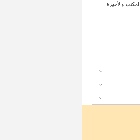
زيل تطبيقWebex، وهو متاح لأجهزة سطح المكتب والأجهزة