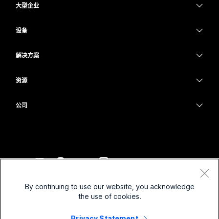
大型企业
Webex 应用程序
Webex Suite
设备
Meetings
Calling
头戴式耳机
Calling
解决方案
Meetings
摄像头
教育
消息传递
消息传递
资源
Desk 系列
医疗保健
屏幕共享
下载
Slido
Room 系列
公司
政府
加入测试会议
Webinars
Cisco
Board 系列
财务
在线课程
Events
联系技术支持
Phone 系列
体育与娱乐
集成
Contact Center
联系销售
配件
一线员工
辅助功能
CPaaS
条款和条件
Webex Blog
By continuing to use our website, you acknowledge
非营利组织
隐私权声明
包容性
安全性
the use of cookies.
Webex 思想领导力
Cookie
新兴公司
直播和点播网络研讨会
Control Hub
Privacy Statement
Webex 商店