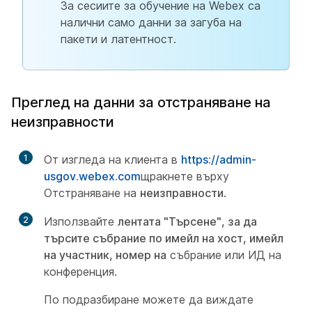
За сесиите за обучение на Webex са
налични само данни за загуба на
пакети и латентност.
Преглед на данни за отстраняване на
неизправности
1
От изгледа на клиента в
https://admin-
usgov.webex.com
щракнете върху
Отстраняване на
неизправности
.
2
Използвайте
лентата "Търсене", за да
търсите събрание по имейл на хост, имейл
на участник, номер на
събрание или ИД на
конференция.
По подразбиране можете да виждате