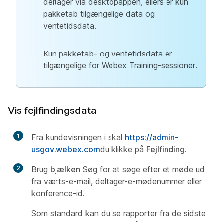
deltager via desktopappen, ellers er kun
pakketab tilgængelige data og
ventetidsdata.
Kun pakketab- og ventetidsdata er
tilgængelige for Webex Training-sessioner.
Vis fejlfindingsdata
1
Fra kundevisningen i skal
https://admin-
usgov.webex.com
du klikke på
Fejlfinding
.
2
Brug
bjælken
Søg for at søge efter et møde ud
fra værts-e-mail, deltager-e-mødenummer eller
konference-id.
Som standard kan du se rapporter fra de sidste