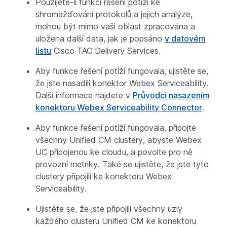
Použijete-li funkci řešení potíží ke
shromažďování protokolů a jejich analýze,
mohou být mimo vaši oblast zpracována a
uložena další data, jak je popsáno
v datovém
listu
Cisco TAC Delivery Services.
Aby funkce řešení potíží fungovala, ujistěte se,
že jste nasadili konektor Webex Serviceability.
Další informace najdete v
Průvodci nasazením
konektoru Webex Serviceability Connector
.
Aby funkce řešení potíží fungovala, připojte
všechny Unified CM clustery, abyste Webex
UC připojenou ke cloudu, a povolte pro ně
provozní metriky. Také se ujistěte, že jste tyto
clustery připojili ke konektoru Webex
Serviceability.
Ujistěte se, že jste připojili všechny uzly
každého clusteru Unified CM ke konektoru