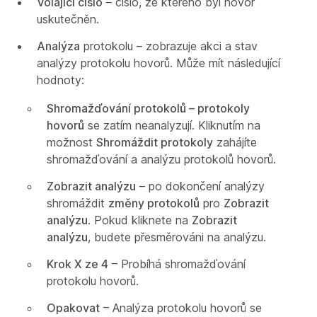
Volající číslo
– číslo, ze kterého byl hovor
uskutečněn.
Analýza
protokolu – zobrazuje akci a stav
analýzy protokolu hovorů. Může mít následující
hodnoty:
Shromažďování protokolů – protokoly
hovorů
se zatím neanalyzují. Kliknutím na
možnost
Shromáždit protokoly
zahájíte
shromažďování a analýzu protokolů hovorů.
Zobrazit analýzu
– po dokončení analýzy
shromáždit
změny protokolů
pro
Zobrazit
analýzu
. Pokud kliknete na
Zobrazit
analýzu
, budete přesměrováni na analýzu.
Krok X ze 4
– Probíhá shromažďování
protokolu hovorů.
Opakovat
– Analýza protokolu hovorů se