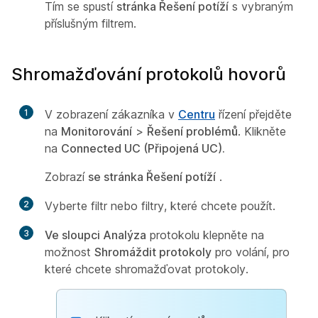
Tím se spustí
stránka Řešení potíží
s vybraným
příslušným filtrem.
Shromažďování protokolů hovorů
1
V zobrazení zákazníka v
Centru
řízení přejděte
na
Monitorování
>
Řešení problémů
. Klikněte
na
Connected UC (Připojená UC).
Zobrazí
se stránka Řešení potíží
.
2
Vyberte filtr nebo filtry, které chcete použít.
3
Ve sloupci Analýza
protokolu klepněte na
možnost
Shromáždit protokoly
pro volání, pro
které chcete shromažďovat protokoly.