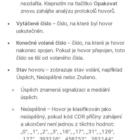
nezdařila. Klepnutím na tlačítko
Opakovat
znovu zahájíte analýzu protokolů hovorů.
Vytáčené číslo
– číslo, na které byl hovor
uskutečněn.
Konečné volané číslo
– číslo, na které je hovor
nakonec spojen. Pokud je hovor přepojen, toto
číslo se liší od volaného čísla.
Stav
hovoru – zobrazuje stav volání, například
Úspěch, Neúspěšné nebo Zrušeno.
Úspěch znamená signalizaci a mediální
úspěch.
Neúspěšné – Hovor je klasifikován jako
neúspěšný, pokud kód CDR příčiny zahájení
a ukončení není jednou z těchto hodnot:
„0“, „1“, „2“, „3“, „16“, „17“, „31“, „126“,
„127“, „393216“, „458752“, „262144“.