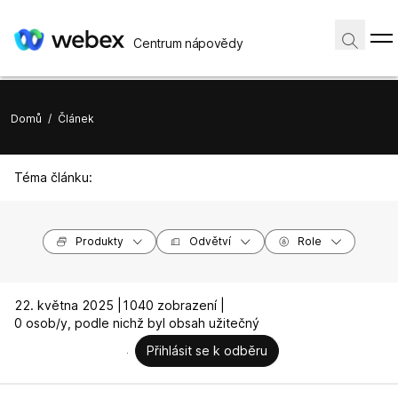
Centrum nápovědy
Domů
/
Článek
Téma článku:
Produkty
Odvětví
Role
22. května 2025 |
1040 zobrazení |
0 osob/y, podle nichž byl obsah užitečný
Přihlásit se k odběru