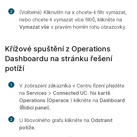
2
(Volitelné) Kliknutím na
x
chcete-li filtr vymazat,
nebo chcete-li vymazat více filtrů, klikněte na
Vymazat vše
v pravém horním rohu obrazovky.
Křížové spuštění z Operations
Dashboardu na stránku řešení
potíží
1
V zobrazení zákazníka v Centru řízení přejděte
na
Services
>
Connected UC.
Na
kartě
Operations (Operace
) klikněte na
Dashboard
(Řídicí panel
).
2
U libovolného grafu klikněte na
Odstranit
potíže
.